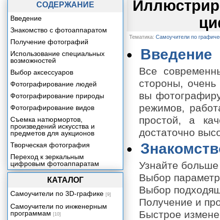
Иллюстрир
СОДЕРЖАНИЕ
Введение
ци
Знакомство с фотоаппаратом
Тематика:
Самоучители по графич
Получение фотографий
Введение
Использование специальных
возможностей
Все современн
Выбор аксессуаров
стороны, очень
Фотографирование людей
вы фотографиру
Фотографирование природы
режимов, работ
Фотографирование видов
простой, а ка
Съемка натюрмортов,
произведений искусства и
достаточно выс
предметов для аукционов
Знакомств
Творческая фотография
Переход к зеркальным
цифровым фотоаппаратам
Узнайте больше
Выбор параметр
КАТАЛОГ
Выбор подходящ
Самоучители по 3D-графике
[9]
Получение и пр
Самоучители по инженерным
Быстрое измене
программам
[10]