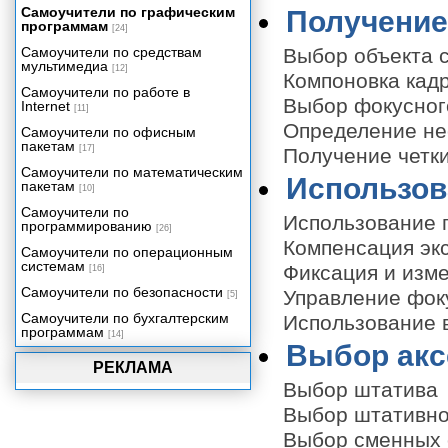
Самоучители по графическим
Получение
программам
[24]
Самоучители по средствам
Выбор объекта 
мультимедиа
[12]
Компоновка кад
Самоучители по работе в
Выбор фокусног
Internet
[11]
Определение не
Самоучители по офисным
пакетам
[17]
Получение четк
Самоучители по математическим
Использов
пакетам
[10]
Самоучители по
Использование 
программированию
[26]
Компенсация эк
Самоучители по операционным
системам
Фиксация и изм
[16]
Самоучители по безопасности
Управление фок
[5]
Самоучители по бухгалтерским
Использование 
программам
[14]
Выбор акс
РЕКЛАМА
Выбор штатива
Выбор штативно
Выбор сменных 