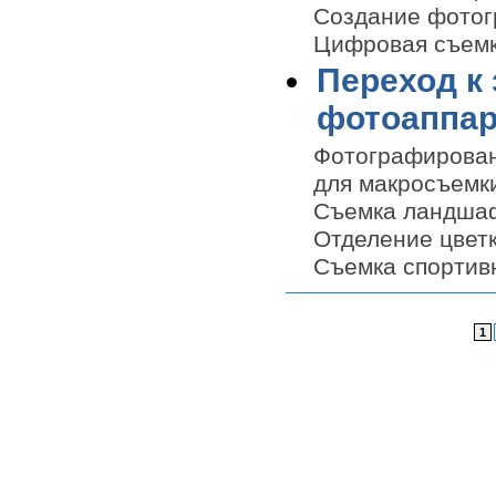
Создание фотогр
Цифровая съемк
Переход к
фотоаппа
Фотографирован
для макросъемк
Съемка ландшаф
Отделение цвет
Съемка спортив
1