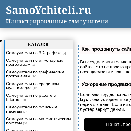
SamoYchiteli.ru
Иллюстрированные самоучители
▼
КАТАЛОГ
Как продвинуть сай
Самоучители по 3D-графике
[9]
Самоучители по инженерным
Вы создали или только п
программам
[10]
сайта – это не просто п
посещаемости и повышен
Самоучители по графическим
программам
[24]
Самоучители по средствам
Ускорение продвиж
мультимедиа
[12]
Если вам трудно попасть
Самоучители по работе в
Буст
, она ускоряет про
Internet
[11]
первых 7 дней. Если ни о
Самоучители по офисным
бустер
вернут деньги.
пакетам
[17]
Самоучители по математическим
пакетам
[10]
Начать про
Самоучители по