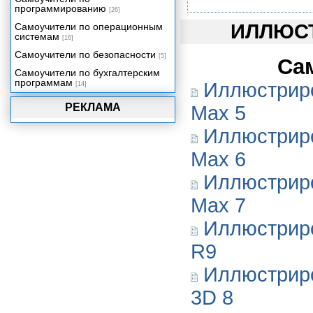
программированию
[26]
ИЛЛЮС
Самоучители по операционным
системам
[16]
Самоучители по безопасности
[5]
Са
Самоучители по бухгалтерским
программам
Иллюстриро
[14]
РЕКЛАМА
Max 5
Иллюстриро
Max 6
Иллюстриро
Max 7
Иллюстриро
R9
Иллюстриро
3D 8