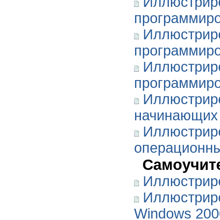
Иллюстриро
программир
Иллюстрир
программир
Иллюстрир
программир
Иллюстриро
начинающих
Иллюстриро
операционны
Самоучит
Иллюстриро
Иллюстриро
Windows 200