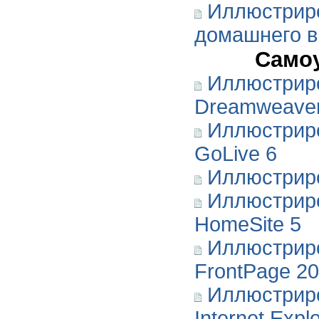
Иллюстриро
домашнего 
Самоу
Иллюстрир
Dreamweave
Иллюстрир
GoLive 6
Иллюстрир
Иллюстриро
HomeSite 5
Иллюстриро
FrontPage 2
Иллюстриро
Internet Expl