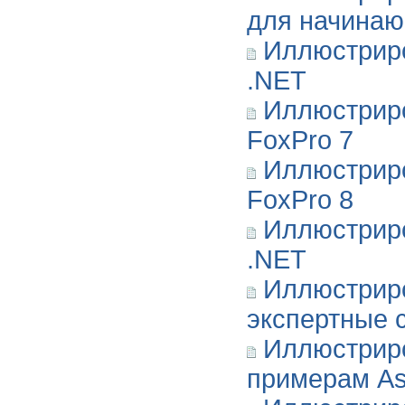
для начина
Иллюстриро
.NET
Иллюстриро
FoxPro 7
Иллюстриро
FoxPro 8
Иллюстриро
.NET
Иллюстриро
экспертные 
Иллюстриро
примерам As