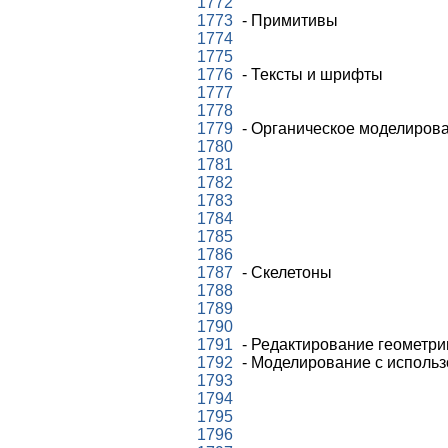
1772
1773
- Примитивы
1774
1775
1776
- Тексты и шрифты
1777
1778
1779
- Органическое моделиров
1780
1781
1782
1783
1784
1785
1786
1787
- Скелетоны
1788
1789
1790
1791
- Редактирование геометри
1792
- Моделирование с исполь
1793
1794
1795
1796