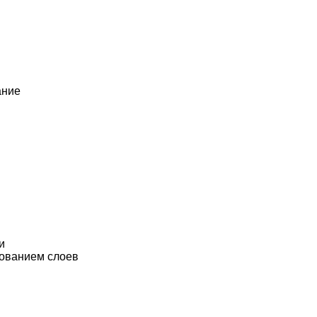
ание
и
зованием слоев