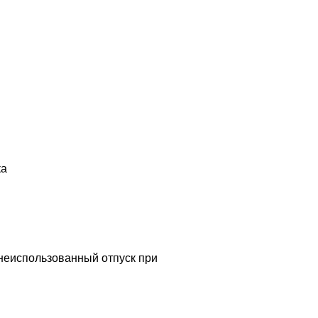
ка
 неиспользованный отпуск при