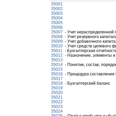
35001
35002
35003
35004
35005
35006
35007
- Учет нераспределенной
35008
- Учет резервного капитал
35009
- Учет добавочного капита
35010
- Учет средств целевого 
35011
- Бухгалтерская отчетност
35012
- Назначение, элементы и
35013
35014
- Понятие, состав, порядо
35015
35016
- Процедура составления 
35017
35018
- Бухгалтерский баланс
35019
35020
35021
35022
35023
35024
35025
- Отчет о прибылях и убыт