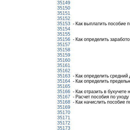
35149
35150
35151
35152
35153
- Как выплатить пособие 
35154
35155
35156
- Как определить заработ
35157
35158
35159
35160
35161
35162
35163
- Как определить средний
35164
- Как определить предель
35165
35166
- Как отразить в бухучете
35167
- Расчет пособия по уходу 
35168
- Как начислить пособие по
35169
35170
35171
35172
35173