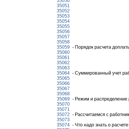
35050
35051
35052
35053
35054
35055
35056
35057
35058
35059
- Порядок расчета доплат
35060
35061
35062
35063
35064
- Суммированный учет раб
35065
35066
35067
35068
35069
- Режим и распределение 
35070
35071
35072
- Рассчитаемся с работни
35073
35074
- Что надо знать о расчет