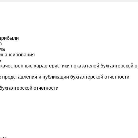
 прибыли
а
ла
финансирования
ь
 качественные характеристики показателей бухгалтерской о
к представления и публикации бухгалтерской отчетности
бухгалтерской отчетности
ках