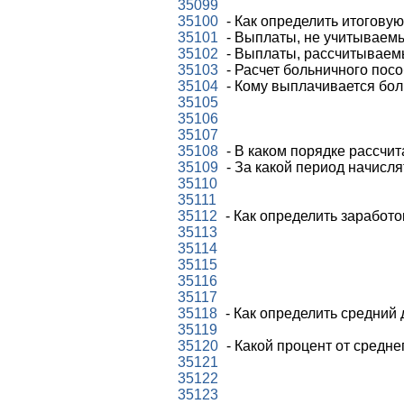
35099
35100
- Как определить итогову
35101
- Выплаты, не учитываемы
35102
- Выплаты, рассчитываемы
35103
- Расчет больничного пос
35104
- Кому выплачивается бо
35105
35106
35107
35108
- В каком порядке рассчи
35109
- За какой период начисл
35110
35111
35112
- Как определить заработо
35113
35114
35115
35116
35117
35118
- Как определить средний 
35119
35120
- Какой процент от средне
35121
35122
35123