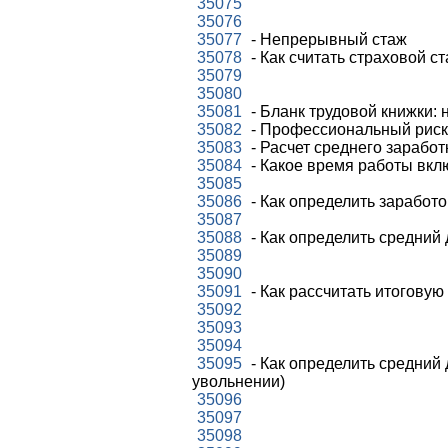
35075
35076
35077
- Непрерывный стаж
35078
- Как считать страховой с
35079
35080
35081
- Бланк трудовой книжки
35082
- Профессиональный риск 
35083
- Расчет среднего заработ
35084
- Какое время работы вкл
35085
35086
- Как определить заработо
35087
35088
- Как определить средний 
35089
35090
35091
- Как рассчитать итоговую
35092
35093
35094
35095
- Как определить средний
увольнении)
35096
35097
35098