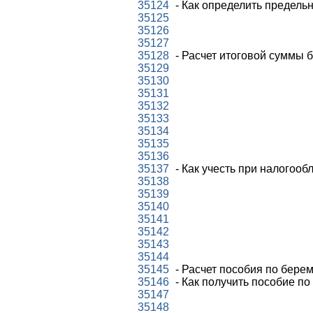
35124
- Как определить предельн
35125
35126
35127
35128
- Расчет итоговой суммы 
35129
35130
35131
35132
35133
35134
35135
35136
35137
- Как учесть при налогоо
35138
35139
35140
35141
35142
35143
35144
35145
- Расчет пособия по бере
35146
- Как получить пособие п
35147
35148