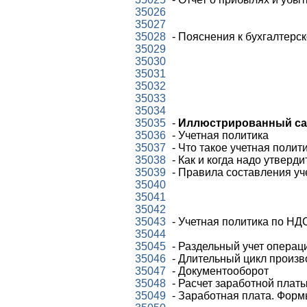
35026
35027
35028
- Пояснения к бухгалтерск
35029
35030
35031
35032
35033
35034
35035
-
Иллюстрированный сам
35036
- Учетная политика
35037
- Что такое учетная полит
35038
- Как и когда надо утверд
35039
- Правила составления уч
35040
35041
35042
35043
- Учетная политика по НД
35044
35045
- Раздельный учет операц
35046
- Длительный цикл произв
35047
- Документооборот
35048
- Расчет заработной плат
35049
- Заработная плата. Форм