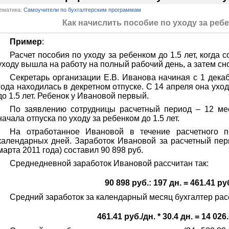
ематика:
Самоучители по бухгалтерским программам
Как начислить пособие по уходу за ребе
Пример
:
Расчет пособия по уходу за ребенком до 1.5 лет, когда 
уходу вышла на работу на полный рабочий день, а затем сно
Секретарь организации Е.В. Иванова начиная с 1 дека
года находилась в декретном отпуске. С 14 апреля она уход
до 1.5 лет. Ребенок у Ивановой первый.
По заявлению сотрудницы расчетный период – 12 ме
начала отпуска по уходу за ребенком до 1.5 лет.
На отработанное Ивановой в течение расчетного 
календарных дней. Заработок Ивановой за расчетный пери
марта 2011 года) составил 90 898 руб.
Среднедневной заработок Ивановой рассчитан так:
90 898 руб.: 197 дн. = 461.41 ру
Средний заработок за календарный месяц бухгалтер расс
461.41 руб./дн. * 30.4 дн. = 14 026