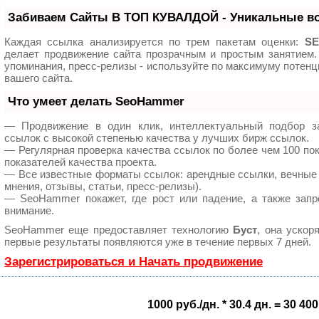
Забиваем Сайты В ТОП КУВАЛДОЙ - Уникальные в
Каждая ссылка анализируется по трем пакетам оценки:
SE
делает продвижение сайта прозрачным и простым занятием.
упоминания, пресс-релизы - используйте по максимуму поте
вашего сайта.
Что умеет делать SeoHammer
— Продвижение в один клик, интеллектуальный подбор з
ссылок с высокой степенью качества у лучших бирж ссылок.
— Регулярная проверка качества ссылок по более чем 100 по
показателей качества проекта.
— Все известные форматы ссылок: арендные ссылки, вечные 
мнения, отзывы, статьи, пресс-релизы).
— SeoHammer покажет, где рост или падение, а также запр
внимание.
SeoHammer еще предоставляет технологию
Буст
, она ускор
первые результаты появляются уже в течение первых 7 дней.
Зарегистрироваться и Начать продвижение
1000 руб./дн. * 30.4 дн. = 30 400