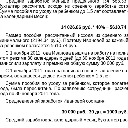
Средний заработок меньше предельного (34 583.33 
бухгалтер рассчитал, исходя из среднего заработка со
Сумма пособия по уходу за ребенком до 1.5 лет составляет
за календарный месяц:
14 026.86 руб. * 40% = 5610.74
Размер пособия, рассчитанный исходя из среднего за
минимального (2194.34 руб.). Поэтому Ивановой за кажды
за ребенком полагается 5610.74 руб.
С 1 ноября 2011 года Иванова вышла на работу на полн
этом режиме 30 календарных дней (до 30 ноября 2011 года 
начислили зарплату и премию на общую сумму 30 000 руб.
С 1 декабря 2011 года она написала новое заявление на 
время, оставшееся до достижения ребенком 1.5 лет.
Сумма пособия по уходу за ребенком, которое полага
года, была пересчитана. По заявлению сотрудницы расче
года по 30 ноября 2011 года.
Среднедневной заработок Ивановой составил:
30 000 руб.: 30 дн. = 1000 руб.
Средний заработок за календарный месяц бухгалтер расс