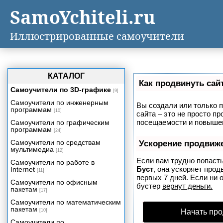
SamoYchiteli.ru
Иллюстрированные самоучители
КАТАЛОГ
Как продвинуть сай
Самоучители по 3D-графике
[9]
Самоучители по инженерным
Вы создали или только п
программам
[10]
сайта – это не просто п
посещаемости и повышен
Самоучители по графическим
программам
[24]
Самоучители по средствам
Ускорение продвиж
мультимедиа
[12]
Если вам трудно попасть
Самоучители по работе в
Буст
, она ускоряет про
Internet
[11]
первых 7 дней. Если ни о
Самоучители по офисным
бустер
вернут деньги.
пакетам
[17]
Самоучители по математическим
пакетам
[10]
Начать про
Самоучители по