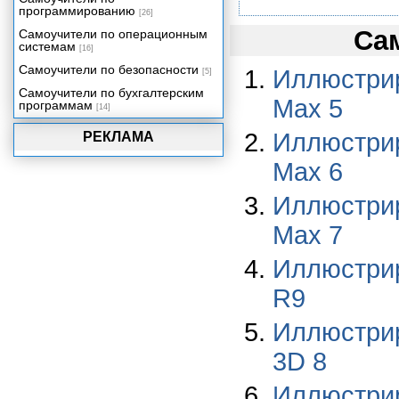
программированию
[26]
Са
Самоучители по операционным
системам
[16]
Самоучители по безопасности
Иллюстри
[5]
Самоучители по бухгалтерским
Max 5
программам
[14]
Иллюстри
РЕКЛАМА
Max 6
Иллюстри
Max 7
Иллюстри
R9
Иллюстри
3D 8
Иллюстри