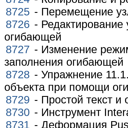
8725
- Перемещение уз
8726
- Редактирование 
огибающей
8727
- Изменение режи
заполнения огибающей
8728
- Упражнение 11.
объекта при помощи ог
8729
- Простой текст и
8730
- Инструмент Intera
8731
- Деформация Push