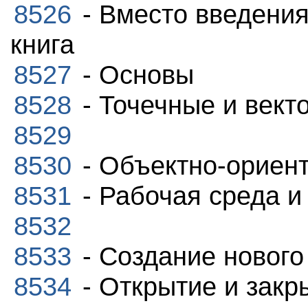
8526
- Вместо введения,
книга
8527
- Основы
8528
- Точечные и вект
8529
8530
- Объектно-ориен
8531
- Рабочая среда и
8532
8533
- Создание нового
8534
- Открытие и закр