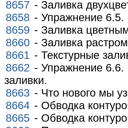
8657
- Заливка двухцв
8658
- Упражнение 6.5.
8659
- Заливка цветным
8660
- Заливка растром 
8661
- Текстурные зали
8662
- Упражнение 6.6.
заливки.
8663
- Что нового мы у
8664
- Обводка контуро
8665
- Обводка контуро