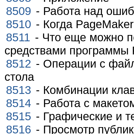
8509
- Работа над оши
8510
- Когда PageMaker
8511
- Что еще можно п
средствами программы
8512
- Операции с файл
стола
8513
- Комбинации кла
8514
- Работа с макето
8515
- Графические и т
8516
- Просмотр публи