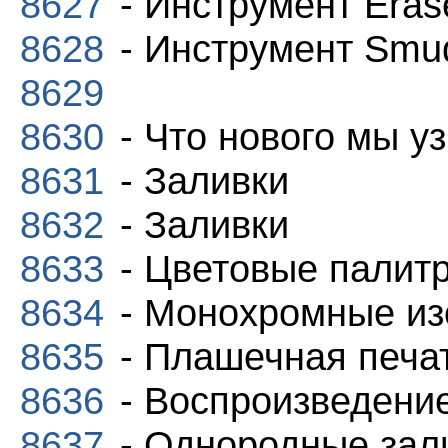
8627
- Инструмент Eras
8628
- Инструмент Smu
8629
8630
- Что нового мы у
8631
- Заливки
8632
- Заливки
8633
- Цветовые палитр
8634
- Монохромные из
8635
- Плашечная печат
8636
- Воспроизведение
8637
- Однородные зали