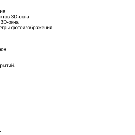
ния
ктов 3D-окна
 3D-окна
етры фотоизображения.
фон
рытий.
ь