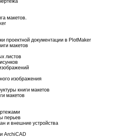
чертежа
ига макетов.
ker
ки проектной документации в PlotMaker
ниги макетов
ых листов
исунков
изображений
нного изображения
уктуры книги макетов
ги макетов
ертежами
ны перьев
ан и внешние устройства
и ArchiCAD