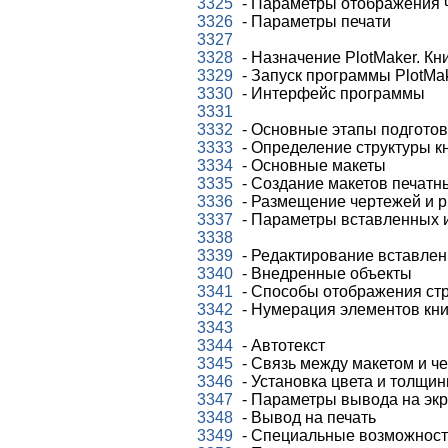
3325
- Параметры отображения 
3326
- Параметры печати
3327
3328
- Назначение PlotMaker. Кн
3329
- Запуск программы PlotMa
3330
- Интерфейс программы
3331
3332
- Основные этапы подготов
3333
- Определение структуры к
3334
- Основные макеты
3335
- Создание макетов печатн
3336
- Размещение чертежей и р
3337
- Параметры вставленных 
3338
3339
- Редактирование вставле
3340
- Внедренные объекты
3341
- Способы отображения стр
3342
- Нумерация элементов кни
3343
3344
- Автотекст
3345
- Связь между макетом и ч
3346
- Установка цвета и толщи
3347
- Параметры вывода на экр
3348
- Вывод на печать
3349
- Специальные возможност