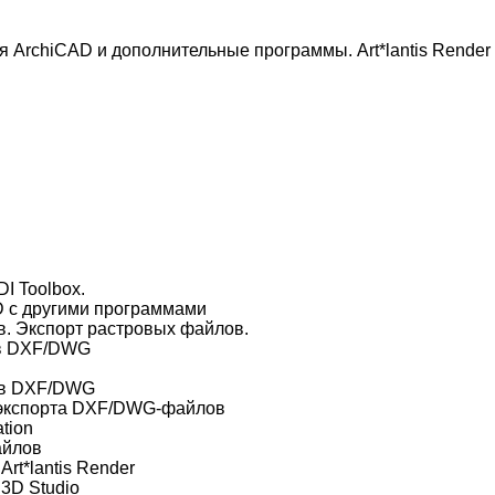
ArchiCAD и дополнительные программы. Art*lantis Render 
DI Toolbox.
D с другими программами
. Экспорт растровых файлов.
в DXF/DWG
ов DXF/DWG
 экспорта DXF/DWG-файлов
tion
айлов
rt*lantis Render
3D Studio