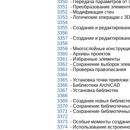
3350
- Передача параметров от 
3351
- Преобразование элементо
3352
- Модификация стен
3353
- Логические операции с 3
3354
3355
- Создание и редактирован
3356
3357
- Создание и редактирован
3358
3359
- Многослойные конструкц
3360
- Архивы проектов
3361
- Избранные элементы
3362
- Сохранение выборок эле
3363
- Проверка правописания
3364
3365
- Установка точки привязки
3366
- Библиотеки ArchiCAD
3367
- Установка библиотек
3368
3369
- Создание новых библиот
3370
- Сохранение библиотечных
3371
- Сохранение библиотечных
3372
3373
- Особые моменты создания
3374
- Использование встроенно