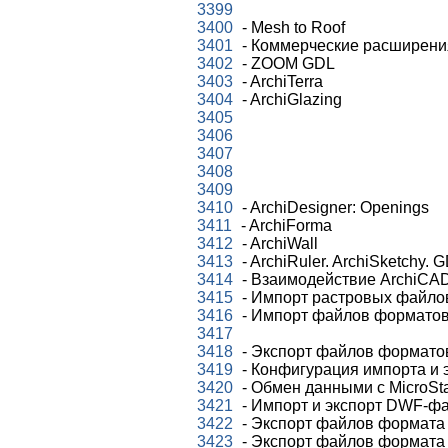
3399
3400
- Mesh to Roof
3401
- Коммерческие расширения 
3402
- ZOOM GDL
3403
- ArchiTerra
3404
- ArchiGlazing
3405
3406
3407
3408
3409
3410
- ArchiDesigner: Openings
3411
- ArchiForma
3412
- ArchiWall
3413
- ArchiRuler. ArchiSketchy. G
3414
- Взаимодействие ArchiCA
3415
- Импорт растровых файлов
3416
- Импорт файлов формато
3417
3418
- Экспорт файлов формат
3419
- Конфигурация импорта и
3420
- Обмен данными с MicroSta
3421
- Импорт и экспорт DWF-ф
3422
- Экспорт файлов формата A
3423
- Экспорт файлов формата 