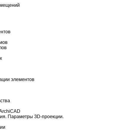
омещений
ентов
емов
лов
х
ации элементов
ьства
 ArchiCAD
ия. Параметры 3D-проекции.
ции