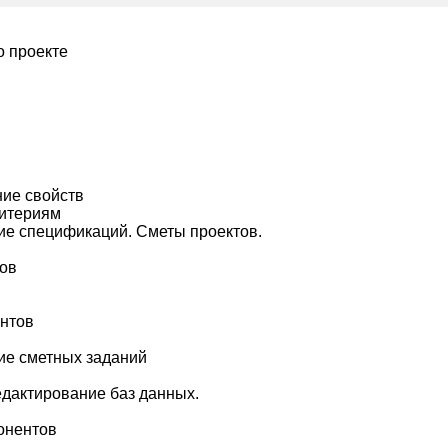
о проекте
ие свойств
ритериям
ие спецификаций. Сметы проектов.
тов
ентов
ие сметных заданий
едактирование баз данных.
онентов