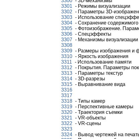
3300
- 3D-механизмы
3301
- Режимы визуализации
3302
- Параметры 3D-изображе
3303
- Использование спецэффе
3304
- Сохранение содержимого
3305
- Фотоизображение. Парам
3306
- Спецэффекты
3307
- Механизмы визуализации
3308
3309
- Размеры изображения и 
3310
- Яркость изображения
3311
- Использование памяти
3312
- Покрытия. Параметры пок
3313
- Параметры текстур
3314
- 3D-разрезы
3315
- Выравнивание вида
3316
3317
3318
- Типы камер
3319
- Перспективные камеры
3320
- Траектория съемки
3321
- VR-объекты
3322
- VR-сцены
3323
3324
- Вывод чертежей на печат