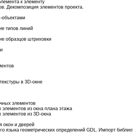
элемента к элементу
в. Декомпозиция элементов проекта.
D-объектами
ие типов линий
ие образцов штриховки
ии
ментов
 текстуры в 3D-окне
ечных элементов
 элементов из окна плана этажа
 элементов из 3D-окна
 окон и дверей
го языка геометрических определений GDL. Импорт библио