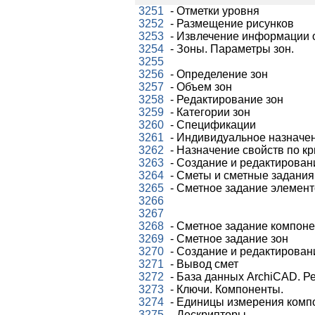
3251
- Отметки уровня
3252
- Размещение рисунков
3253
- Извлечение информации 
3254
- Зоны. Параметры зон.
3255
3256
- Определение зон
3257
- Объем зон
3258
- Редактирование зон
3259
- Категории зон
3260
- Спецификации
3261
- Индивидуальное назначен
3262
- Назначение свойств по к
3263
- Создание и редактирован
3264
- Сметы и сметные задания
3265
- Сметное задание элемен
3266
3267
3268
- Сметное задание компон
3269
- Сметное задание зон
3270
- Создание и редактирован
3271
- Вывод смет
3272
- База данных ArchiCAD. Р
3273
- Ключи. Компоненты.
3274
- Единицы измерения комп
3275
- Дескрипторы