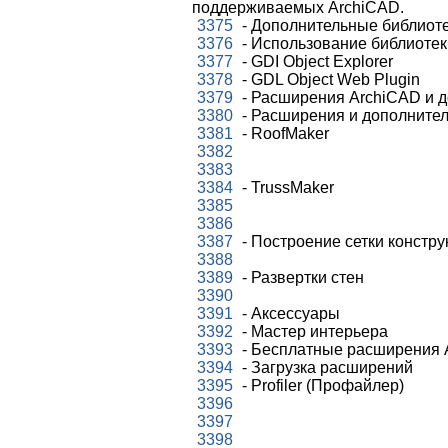
поддерживаемых ArchiCAD.
3375
- Дополнительные библиот
3376
- Использование библиотек 
3377
- GDI Object Explorer
3378
- GDL Object Web Plugin
3379
- Расширения ArchiCAD и 
3380
- Расширения и дополнител
3381
- RoofMaker
3382
3383
3384
- TrussMaker
3385
3386
3387
- Построение сетки констр
3388
3389
- Развертки стен
3390
3391
- Аксессуары
3392
- Мастер интерьера
3393
- Бесплатные расширения 
3394
- Загрузка расширений
3395
- Profiler (Профайлер)
3396
3397
3398