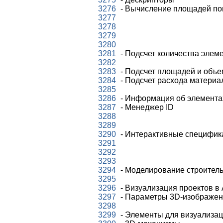
3276
- Вычисление площадей п
3277
3278
3279
3280
3281
- Подсчет количества элем
3282
3283
- Подсчет площадей и объ
3284
- Подсчет расхода материа
3285
3286
- Информация об элемента
3287
- Менеджер ID
3288
3289
3290
- Интерактивные специфик
3291
3292
3293
3294
- Моделирование строител
3295
3296
- Визуализация проектов в
3297
- Параметры 3D-изображен
3298
3299
- Элементы для визуализа