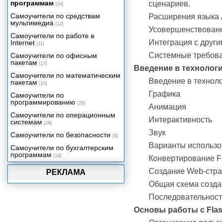
программам
сценариев.
[24]
Самоучители по средствам
Расширения языка A
мультимедиа
[12]
Усовершенствованн
Самоучители по работе в
Интеграция с друг
Internet
[11]
Системные требов
Самоучители по офисным
пакетам
[17]
Введение в технологи
Самоучители по математическим
Введение в техноло
пакетам
[10]
Графика
Самоучители по
программированию
[26]
Анимация
Самоучители по операционным
Интерактивность
системам
[16]
Звук
Самоучители по безопасности
[5]
Варианты использо
Самоучители по бухгалтерским
программам
[14]
Конвертирование F
Создание Web-стр
РЕКЛАМА
Общая схема созда
Последовательност
Основы работы с Fla