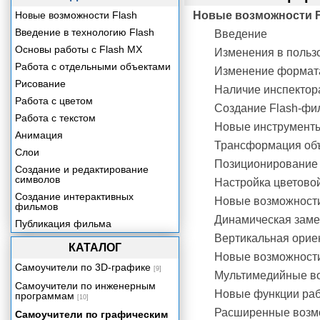
Новые возможности Flash
Новые возможности F
Введение в технологию Flash
Введение
Основы работы с Flash MX
Изменения в польз
Работа с отдельными объектами
Изменение формат
Рисование
Наличие инспектора
Работа с цветом
Создание Flash-фи
Работа с текстом
Новые инструменты
Анимация
Трансформация об
Слои
Позиционирование 
Создание и редактирование
символов
Настройка цветово
Создание интерактивных
Новые возможности 
фильмов
Динамическая заме
Публикация фильма
Вертикальная орие
КАТАЛОГ
Новые возможности
Самоучители по 3D-графике
[9]
Мультимедийные в
Самоучители по инженерным
Новые функции раб
программам
[10]
Расширенные возмож
Самоучители по графическим