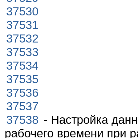
37530
37531
37532
37533
37534
37535
37536
37537
37538
- Настройка данн
рабочего времени при р