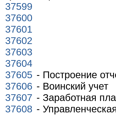
37599
37600
37601
37602
37603
37604
37605
- Построение от
37606
- Воинский учет
37607
- Заработная пла
37608
- Управленческая