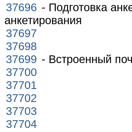
37696
- Подготовка анк
анкетирования
37697
37698
37699
- Встроенный по
37700
37701
37702
37703
37704