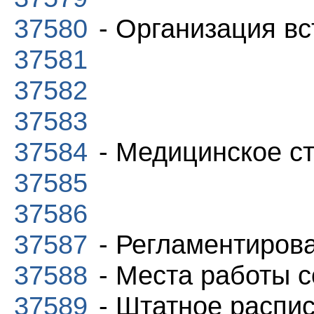
37580
- Организация вс
37581
37582
37583
37584
- Медицинское с
37585
37586
37587
- Регламентиров
37588
- Места работы с
37589
- Штатное распис