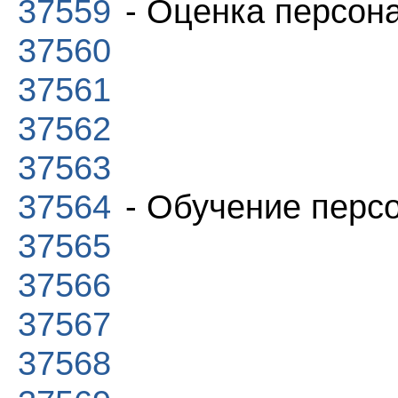
37559
- Оценка персон
37560
37561
37562
37563
37564
- Обучение перс
37565
37566
37567
37568