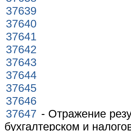
37639
37640
37641
37642
37643
37644
37645
37646
37647
- Отражение резу
бухгалтерском и налого