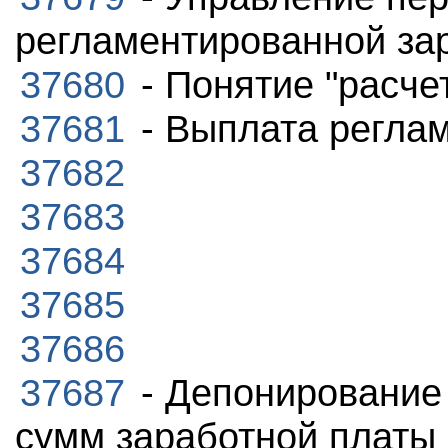
регламентированной за
37680
- Понятие "расче
37681
- Выплата регла
37682
37683
37684
37685
37686
37687
- Депонирование
сумм заработной платы