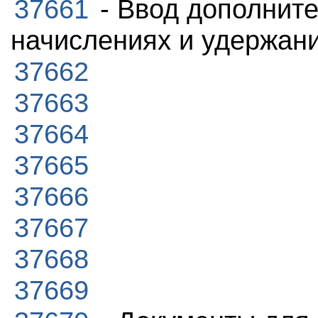
37661
- Ввод дополните
начислениях и удержан
37662
37663
37664
37665
37666
37667
37668
37669