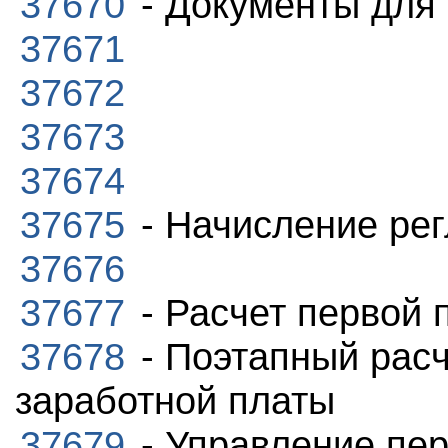
37670
- Документы для
37671
37672
37673
37674
37675
- Начисление ре
37676
37677
- Расчет первой
37678
- Поэтапный рас
заработной платы
37679
- Управление пе