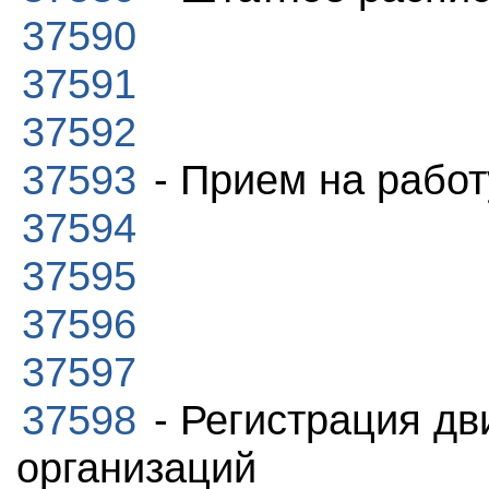
37590
37591
37592
37593
- Прием на работ
37594
37595
37596
37597
37598
- Регистрация дв
организаций