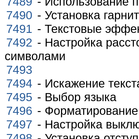
7489
- Использование п
7490
- Установка гарни
7491
- Текстовые эффе
7492
- Настройка расст
символами
7493
7494
- Искажение текст
7495
- Выбор языка
7496
- Форматирование
7497
- Настройка выклю
7498
- Установка отсту