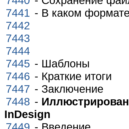
7440
- Сохранение фай
7441
- В каком формате
7442
7443
7444
7445
- Шаблоны
7446
- Краткие итоги
7447
- Заключение
7448
-
Иллюстрирован
InDesign
7449
- Введение