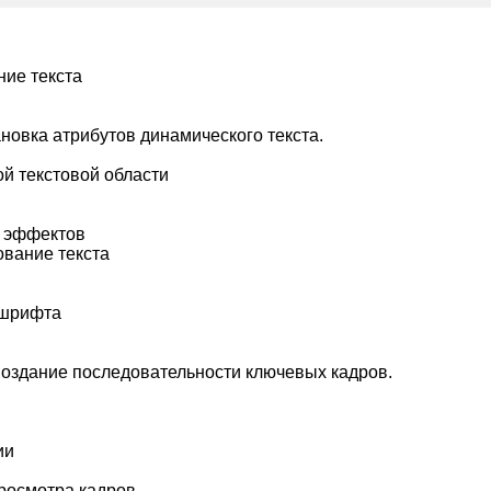
ние текста
ановка атрибутов динамического текста.
й текстовой области
 эффектов
вание текста
 шрифта
оздание последовательности ключевых кадров.
ии
росмотра кадров