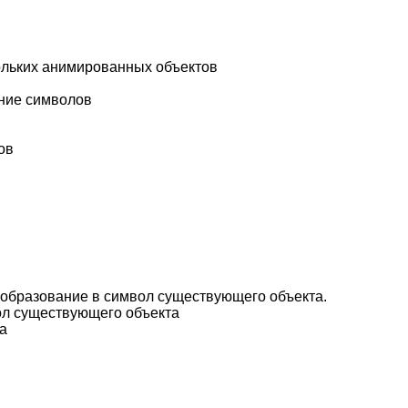
ольких анимированных объектов
ание символов
ов
образование в символ существующего объекта.
ол существующего объекта
а