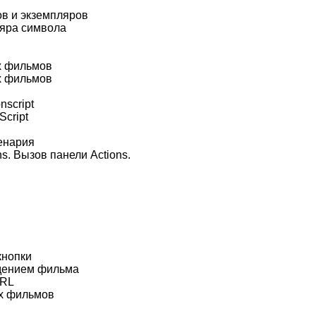
в и экземпляров
ляра символа
х фильмов
х фильмов
nscript
Script
енария
s. Вызов панели Actions.
кнопки
дением фильма
URL
ых фильмов