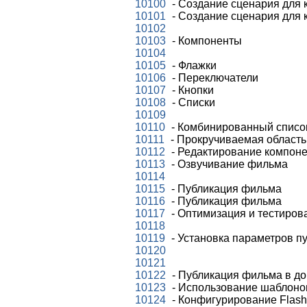
10100
- Создание сценария для 
10101
- Создание сценария для 
10102
10103
- Компоненты
10104
10105
- Флажки
10106
- Переключатели
10107
- Кнопки
10108
- Списки
10109
10110
- Комбинированный списо
10111
- Прокручиваемая область
10112
- Редактирование компон
10113
- Озвучивание фильма
10114
10115
- Публикация фильма
10116
- Публикация фильма
10117
- Оптимизация и тестиро
10118
10119
- Установка параметров п
10120
10121
10122
- Публикация фильма в д
10123
- Использование шаблоно
10124
- Конфигурирование Flash