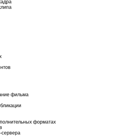
кадра
клипа
к
ентов
вание фильма
убликации
ополнительных форматах
в
-сервера