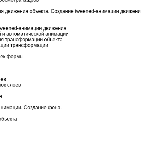
я движения объекта. Создание tweened-анимации движени
tweened-анимации движения
 и автоматической анимации
ия трансформации объекта
ации трансформации
чек формы
оев
пок слоев
я
анимации. Создание фона.
объекта