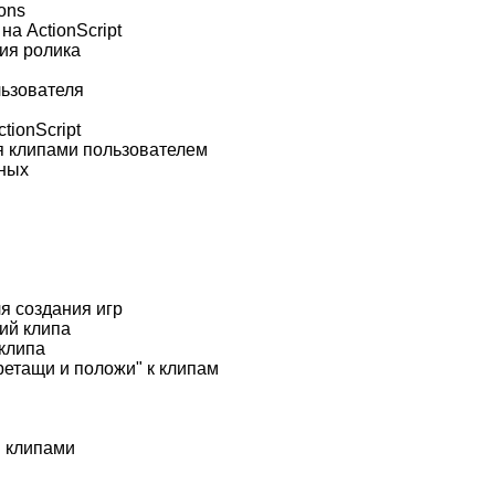
ons
а ActionScript
ия ролика
льзователя
tionScript
я клипами пользователем
ных
ля создания игр
ий клипа
клипа
етащи и положи" к клипам
и клипами