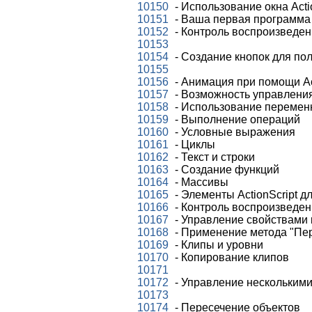
10150
- Использование окна Acti
10151
- Ваша первая программа н
10152
- Контроль воспроизведен
10153
10154
- Создание кнопок для по
10155
10156
- Анимация при помощи Ac
10157
- Возможность управлени
10158
- Использование перемен
10159
- Выполнение операций
10160
- Условные выражения
10161
- Циклы
10162
- Текст и строки
10163
- Создание функций
10164
- Массивы
10165
- Элементы ActionScript д
10166
- Контроль воспроизведен
10167
- Управление свойствами 
10168
- Применение метода "Пер
10169
- Клипы и уровни
10170
- Копирование клипов
10171
10172
- Управление нескольким
10173
10174
- Пересечение объектов