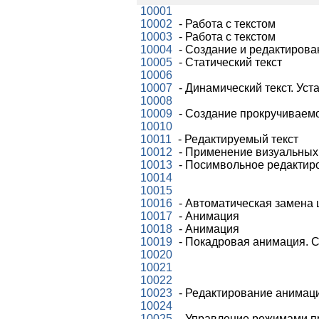
10001
10002
- Работа с текстом
10003
- Работа с текстом
10004
- Создание и редактирова
10005
- Статический текст
10006
10007
- Динамический текст. Уст
10008
10009
- Создание прокручиваемо
10010
10011
- Редактируемый текст
10012
- Применение визуальных
10013
- Посимвольное редактиро
10014
10015
10016
- Автоматическая замена
10017
- Анимация
10018
- Анимация
10019
- Покадровая анимация. С
10020
10021
10022
10023
- Редактирование анимац
10024
10025
- Управление режимами п