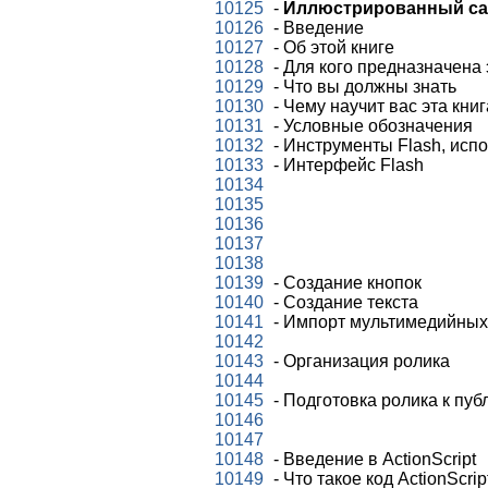
10125
-
Иллюстрированный сам
10126
- Введение
10127
- Об этой книге
10128
- Для кого предназначена 
10129
- Что вы должны знать
10130
- Чему научит вас эта книг
10131
- Условные обозначения
10132
- Инструменты Flash, исп
10133
- Интерфейс Flash
10134
10135
10136
10137
10138
10139
- Создание кнопок
10140
- Создание текста
10141
- Импорт мультимедийных 
10142
10143
- Организация ролика
10144
10145
- Подготовка ролика к пуб
10146
10147
10148
- Введение в ActionScript
10149
- Что такое код ActionScri