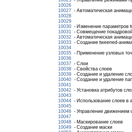
10026
10027
- Автоматическая анимаци
10028
10029
10030
- Изменение параметров 
10031
- Совмещение покадровой
10032
- Автоматическая анимац
10033
- Создание tweened-аним
10034
10035
- Применение узловых то
10036
10037
- Слои
10038
- Свойства слоев
10039
- Создание и удаление сл
10040
- Создание и удаление па
10041
10042
- Установка атрибутов сло
10043
10044
- Использование слоев в 
10045
10046
- Управление движением 
10047
10048
- Маскирование слоев
10049
- Создание маски