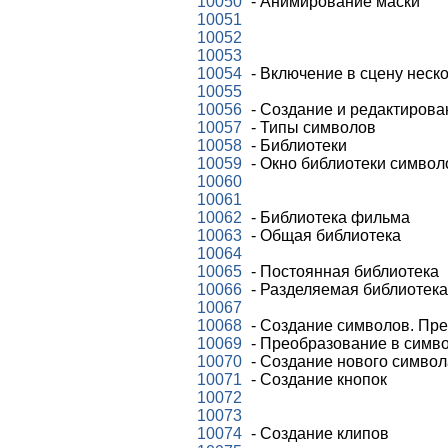
10050
- Анимирование маски
10051
10052
10053
10054
- Включение в сцену неск
10055
10056
- Создание и редактиров
10057
- Типы символов
10058
- Библиотеки
10059
- Окно библиотеки символ
10060
10061
10062
- Библиотека фильма
10063
- Общая библиотека
10064
10065
- Постоянная библиотека
10066
- Разделяемая библиотека
10067
10068
- Создание символов. Пре
10069
- Преобразование в симв
10070
- Создание нового символ
10071
- Создание кнопок
10072
10073
10074
- Создание клипов