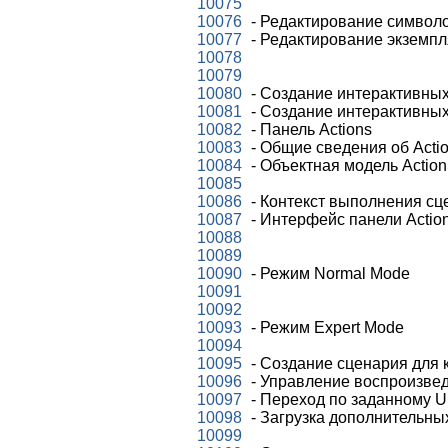
10075
10076
- Редактирование символо
10077
- Редактирование экземп
10078
10079
10080
- Создание интерактивны
10081
- Создание интерактивны
10082
- Панель Actions
10083
- Общие сведения об Actio
10084
- Объектная модель Action
10085
10086
- Контекст выполнения сц
10087
- Интерфейс панели Action
10088
10089
10090
- Режим Normal Mode
10091
10092
10093
- Режим Expert Mode
10094
10095
- Создание сценария для 
10096
- Управление воспроизве
10097
- Переход по заданному 
10098
- Загрузка дополнительн
10099