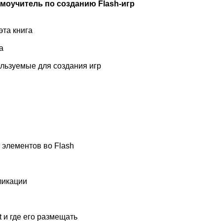
оучитель по созданию Flash-игр
эта книга
а
ользуемые для создания игр
элементов во Flash
ликации
pt и где его размещать