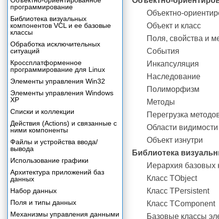
Объектно-ориентированное
Объектно-ориентиро
программирование
Объектно-ориенти
Библиотека визуальных
компонентов VCL и ее базовые
Объект и класс
классы
Поля, свойства и м
Обработка исключительных
ситуаций
События
Кроссплатформенное
Инкапсуляция
программирование для Linux
Наследование
Элементы управления Win32
Полиморфизм
Элементы управления Windows
XP
Методы
Списки и коллекции
Перегрузка методо
Действия (Actions) и связанные с
Области видимости
ними компоненты
Объект изнутри
Файлы и устройства ввода/
вывода
Библиотека визуальн
Использование графики
Иерархия базовых 
Архитектура приложений баз
Класс TObject
данных
Набор данных
Класс TPersistent
Поля и типы данных
Класс TComponent
Механизмы управления данными
Базовые классы эл