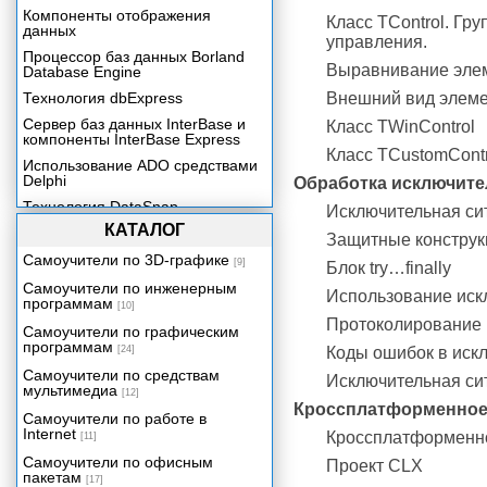
Компоненты отображения
Класс TControl. Гр
данных
управления.
Процессор баз данных Borland
Выравнивание эле
Database Engine
Технология dbExpress
Внешний вид элеме
Сервер баз данных InterBase и
Класс TWinControl
компоненты InterBase Express
Класс TCustomContro
Использование ADO средствами
Delphi
Обработка исключите
Технология DataSnap.
Исключительная сит
Механизмы удаленного доступа.
КАТАЛОГ
Защитные конструкци
Сервер приложения
Самоучители по 3D-графике
[9]
Блок try…finally
Клиент многозвенного
Самоучители по инженерным
распределенного приложения
Использование иск
программам
[10]
Компоненты Rave Reports и
Протоколирование 
отчеты в приложении Delphi
Самоучители по графическим
программам
[24]
Коды ошибок в иск
Визуальная среда создания
отчетов
Самоучители по средствам
Исключительная сит
мультимедиа
[12]
Разработка, просмотр и печать
Кроссплатформенное 
отчетов
Самоучители по работе в
Internet
Кроссплатформенно
Отчеты для приложений баз
[11]
данных
Самоучители по офисным
Проект CLX
пакетам
Стандартные технологии
[17]