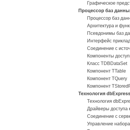
Графическое предс
Процессор баз данных
Процессор баз данн
Архитектура и фун
Псевдонимы баз да
Интерфейс прикла
Соединение с исто
Компоненты доступ
Класс TDBDataSet
Компонент TTable
Компонент TQuery
Компонент TStored
Технология dbExpres
Технология dbExpr
Драйверы доступа 
Соединение с серв
Управление набор