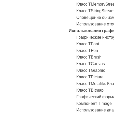
Класс TMemoryStre
Класс TStringStrea
Оповещение об изм
Использование от
Использование граф
Графические инстр
Класс TFont
Класс ТРеn
Класс TBrush
Класс TCanvas
Класс TGraphic
Класс TPicture
Класс TMetafile. Кла
Класс TBitmap
Графический форма
Компонент TImage
Использование диа