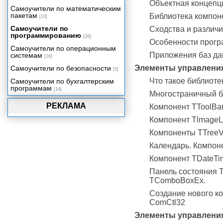
Объектная концепц
программирования
Самоучители по математическим
пакетам
Динамические библиотеки
Библиотека компон
[10]
Потоки и процессы
Самоучители по
Сходства и различ
программированию
[26]
Многомерное представление
Особенности прогр
данных
Самоучители по операционным
Приложения баз дан
системам
[16]
Использование возможностей
Shell API
Элементы управления
Самоучители по безопасности
[5]
Что такое библиоте
Самоучители по бухгалтерским
программам
[14]
Многостраничный бл
РЕКЛАМА
Компонент TToolBa
Компонент TlmageLi
Компоненты TTreeVi
Календарь. Компоне
Компонент TDateTi
Панель состояния 
TComboBoxEx.
Создание нового ко
ComCtl32
Элементы управлени