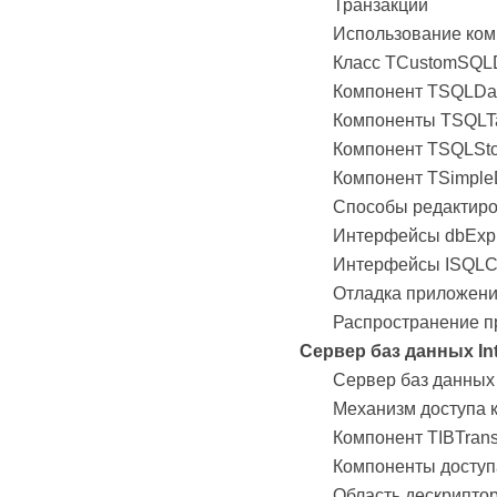
Транзакции
Использование ком
Класс TCustomSQL
Компонент TSQLDa
Компоненты TSQLT
Компонент TSQLSto
Компонент TSimple
Способы редактир
Интерфейсы dbExpr
Интерфейсы ISQLC
Отладка приложени
Распространение п
Сервер баз данных In
Сервер баз данных 
Механизм доступа к
Компонент TIBTrans
Компоненты доступ
Область дескрипт