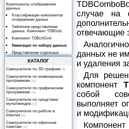
TDBCombоВо
Компоненты отображения
данных
случае на 
Классификация компонентов
отображения данных
дополните
Табличное представление
отвечающие 
данных. Компонент TDBGrid.
Компонент TDBctrlGrid
Аналогичн
Навигация по набору данных
данных не им
Представление отдельных
полей. Компоненты.
КАТАЛОГ
и удаления з
Синхронный просмотр данных
Самоучители по 3D-графике
[9]
Механизм синхронного
Для решен
просмотра. Компоненты
Самоучители по инженерным
TDBLookupListBox и
программам
[10]
компонент
T
TDBLookupComboBox.
Самоучители по графическим
Графическое представление
программам
собой сов
[24]
данных
Самоучители по средствам
выполняет о
мультимедиа
Процессор баз данных Borland
[12]
Database Engine
Самоучители по работе в
и модификац
Internet
Технология dbExpress
[11]
Сервер баз данных InterBase и
Самоучители по офисным
Компонен
компоненты InterBase Express
пакетам
[17]