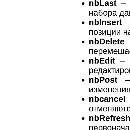
nbLast
– 
набора да
nblnsert
–
позиции н
nbDelete
–
перемешае
nbEdit
– н
редактиро
nbPost
– 
изменения
nbcancel
отменяютс
nbRefres
первонач