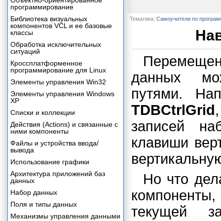
Объектно-ориентированное
программирование
Библиотека визуальных
Тематика:
Самоучители по програ
компонентов VCL и ее базовые
Нав
классы
Обработка исключительных
ситуаций
Перемещени
Кроссплатформенное
программирование для Linux
данных мож
Элементы управления Win32
путями. На
Элементы управления Windows
XP
TDBCtrlGrid
Списки и коллекции
записей на
Действия (Actions) и связанные с
ними компоненты
клавиши вер
Файлы и устройства ввода/
вывода
вертикальную
Использование графики
Архитектура приложений баз
Но что дел
данных
компоненты
Набор данных
Поля и типы данных
текущей з
Механизмы управления данными