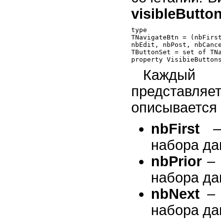
visibleButto
type

TNavigateBtn = (nbFirst
nbEdit, nbPost, nbCance
TButtonSet = set of TNa
Каждый
представля
описывается 
nbFirst
– 
набора да
nbPrior
– 
набора да
nbNext
– 
набора да