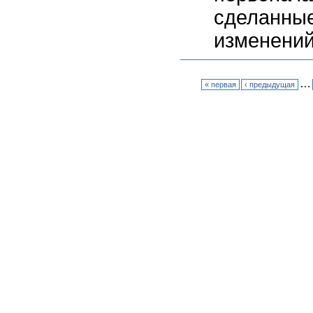
сделанн
изменений
…
« первая
‹ предыдущая