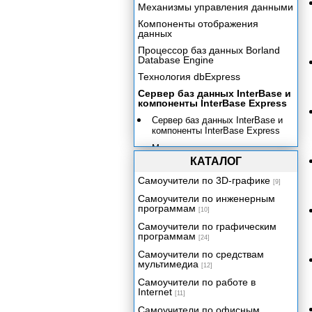
Механизмы управления данными
Компоненты отображения
данных
Процессор баз данных Borland
Database Engine
Технология dbExpress
Сервер баз данных InterBase и
компоненты InterBase Express
Сервер баз данных InterBase и
компоненты InterBase Express
Механизм доступа к данным
InterBase Express. Компонент
КАТАЛОГ
TIBDatabase.
Самоучители по 3D-графике
[9]
Компонент TIBTransaction
Самоучители по инженерным
Компоненты доступа к данным
программам
[10]
Область дескрипторов XSQLDA
Самоучители по графическим
программам
Структура XSQLVAR
[24]
Самоучители по средствам
Компонент TIBTable
мультимедиа
[12]
Компоненты TIBQuery и
Самоучители по работе в
TIBStoredProc
Internet
[11]
Компонент TIBDataSet
Самоучители по офисным