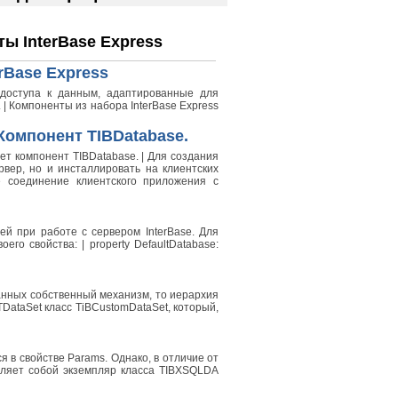
ты InterBase Express
rBase Express
 доступа к данным, адаптированные для
 | Компоненты из набора InterBase Express
 Компонент TIBDatabase.
ет компонент TIBDatabase. | Для создания
вер, но и инсталлировать на клиентских
 соединение клиентского приложения с
ей при работе с сервером InterBase. Для
го свойства: | property DefaultDatabase:
данных собственный механизм, то иерархия
DataSet класс TiBCustomDataSet, который,
в свойстве Params. Однако, в отличие от
авляет собой экземпляр класса TIBXSQLDA