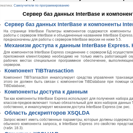
ематика:
Самоучители по программированию
Сервер баз данных InterBase и компонен
Сервер баз данных InterBase и компоненты Inte
На странице InterBase Палитры компонентов содержатся компоненты
работы с сервером InterBase и объединенные названием InterBase Express.
предназначены для работы с сервером InterBase версии не ниже 5.5.
Механизм доступа к данным InterBase Express.
Для компонентов InterBase Express соединение с сервером БД осуществля
приложения клиент/сервер необходимо не только иметь работающий сер
рабочих местах специальное программное обеспечение, выполняющее
сервером.
Компонент TIBTransaction
Компонент TIBTransaction инкапсулирует средства управления транзакци
этого он должен быть связан с компонентом TiBDatabase при помощи свое
TiBDatabase;
Компоненты доступа к данным
Так как компоненты InterBase Express используют для получения набора 
классов-предков включает только обязательный для всех наборов данных T
собственно, и инкапсулирует механизм доступа InterBase Express (см. рис.
Область дескрипторов XSQLDA
Запрос может иметь собственные параметры, которые должны содержаться 
обычного компонента запроса, в InterBase Express это свойство предст
(табл. 18.3).