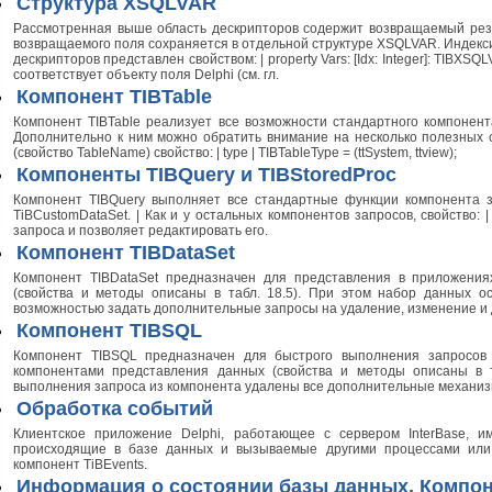
Структура XSQLVAR
Рассмотренная выше область дескрипторов содержит возвращаемый резу
возвращаемого поля сохраняется в отдельной структуре XSQLVAR. Индекси
дескрипторов представлен свойством: | property Vars: [Idx: Integer]: TIBXS
соответствует объекту поля Delphi (см. гл.
Компонент TIBTable
Компонент TIBTable реализует все возможности стандартного компонента,
Дополнительно к ним можно обратить внимание на несколько полезных с
(свойство TableName) свойство: | type | TIBTableType = (ttSystem, ttview);
Компоненты TIBQuery и TIBStoredProc
Компонент TIBQuery выполняет все стандартные функции компонента з
TiBCustomDataSet. | Как и у остальных компонентов запросов, свойство: | 
запроса и позволяет редактировать его.
Компонент TIBDataSet
Компонент TIBDataSet предназначен для представления в приложени
(свойства и методы описаны в табл. 18.5). При этом набор данных о
возможностью задать дополнительные запросы на удаление, изменение и
Компонент TIBSQL
Компонент TIBSQL предназначен для быстрого выполнения запросов 
компонентами представления данных (свойства и методы описаны в та
выполнения запроса из компонента удалены все дополнительные механи
Обработка событий
Клиентское приложение Delphi, работающее с сервером InterBase, и
происходящие в базе данных и вызываемые другими процессами или 
компонент TiBEvents.
Информация о состоянии базы данных. Компоне