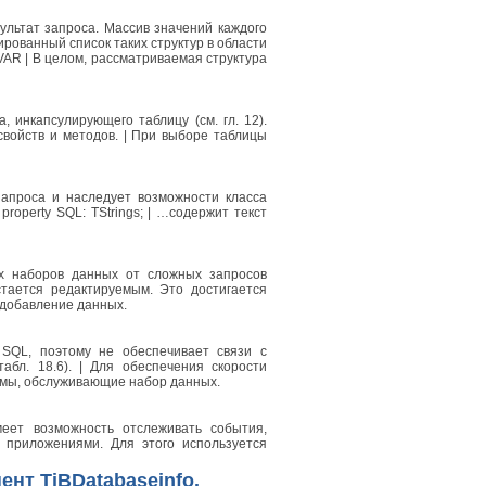
льтат запроса. Массив значений каждого
рованный список таких структур в области
QLVAR | В целом, рассматриваемая структура
 инкапсулирующего таблицу (см. гл. 12).
войств и методов. | При выборе таблицы
апроса и наследует возможности класса
property SQL: TStrings; | …содержит текст
ях наборов данных от сложных запросов
стается редактируемым. Это достигается
 добавление данных.
SQL, поэтому не обеспечивает связи с
бл. 18.6). | Для обеспечения скорости
змы, обслуживающие набор данных.
меет возможность отслеживать события,
приложениями. Для этого используется
нт TiBDatabaseinfo.