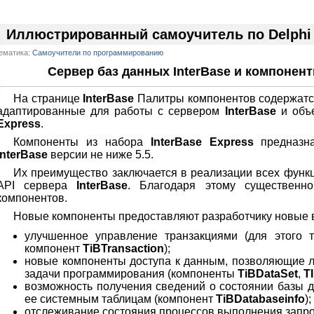
Иллюстрированный самоучитель по Delphi
ематика:
Самоучители по программированию
Сервер баз данных InterBase и компонент
На странице
InterBase
Палитры компонентов содержатся
адаптированные для работы с сервером
InterBase
и объ
Express
.
Компоненты из набора
InterBase Express
предназна
InterBase
версии не ниже 5.5.
Их преимущество заключается в реализации всех функц
API сервера
InterBase
. Благодаря этому существенн
компонентов.
Новые компоненты предоставляют разработчику новые в
улучшенное управление транзакциями (для этого 
компонент
TiBTransaction
);
новые компоненты доступа к данным, позволяющие 
задачи программирования (компоненты
TiBDataSet
,
T
возможность получения сведений о состоянии базы 
ее системным таблицам (компонент
TiBDatabaseinfo
);
отслеживание состояния процессов выполнения запр