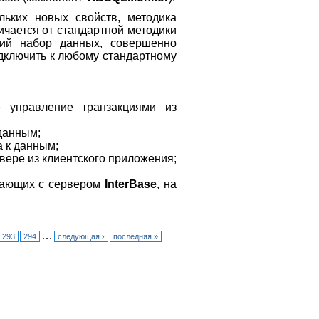
льких новых свойств, методика
ичается от стандартной методики
ющий набор данных, совершенно
ключить к любому стандартному
 управление транзакциями из
 данным;
 к данным;
вере из клиентского приложения;
отающих с сервером
InterBase
, на
…
293
294
следующая ›
последняя »