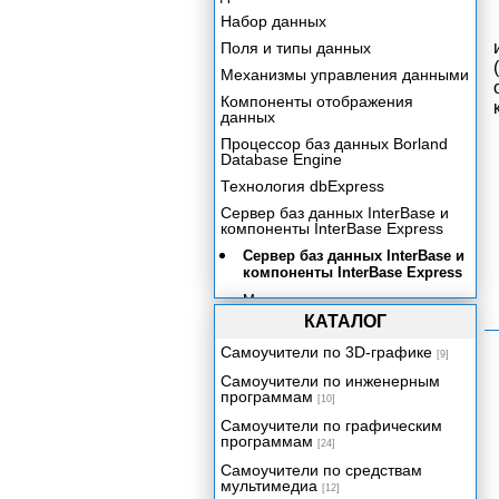
Набор данных
Поля и типы данных
Механизмы управления данными
Компоненты отображения
данных
Процессор баз данных Borland
Database Engine
Технология dbExpress
Сервер баз данных InterBase и
компоненты InterBase Express
Сервер баз данных InterBase и
компоненты InterBase Express
Механизм доступа к данным
InterBase Express. Компонент
КАТАЛОГ
TIBDatabase.
Самоучители по 3D-графике
[9]
Компонент TIBTransaction
Самоучители по инженерным
Компоненты доступа к данным
программам
[10]
Область дескрипторов XSQLDA
Самоучители по графическим
программам
Структура XSQLVAR
[24]
Самоучители по средствам
Компонент TIBTable
мультимедиа
[12]