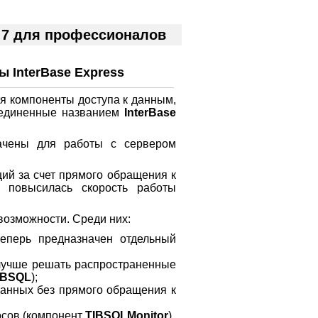
 7 для профессионалов
ы InterBase Express
 компоненты доступа к данным,
единенные названием
InterBase
чены для работы с сервером
ий за счет прямого обращения к
о повысилась скорость работы
озможности. Среди них:
теперь предназначен отдельный
лучше решать распространенные
IBSQL
);
данных без прямого обращения к
осов (компонент
TIBSQLMonitor
).