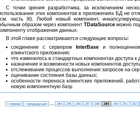
С точки зрения разработчика, за исключением неско
использования этих компонентов в приложениях БД не отл
(см. часть III). Любой новый компонент, инкапсулиру
обычным образом через компонент
TDataSource
можно под
компоненту отображения данных.
В этой главе рассматриваются следующие вопросы:
соединение с сервером
InterBase
и полноценное
клиентского приложения;
что изменилось в стандартных компонентах доступа к
назначение и возможности новых компонентов доступа
отслеживание процессов выполнения запросов на сер
оценивание состояния базы данных;
особенности переноса клиентских приложений, раб
новую компонентную базу.
…
« первая
‹ предыдущая
284
285
286
287
288
289
290
291
292