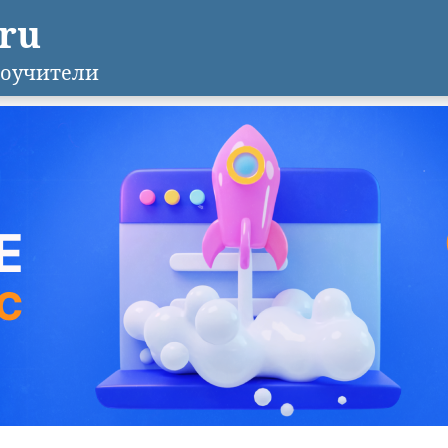
.ru
оучители