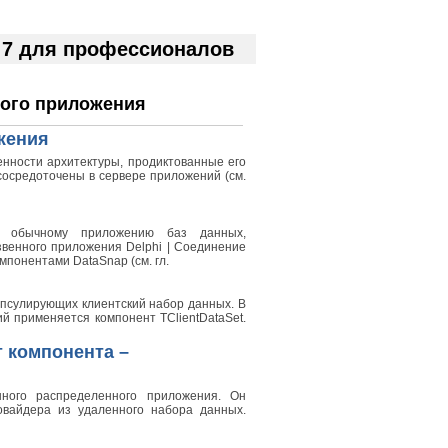
 7 для профессионалов
ного приложения
жения
нности архитектуры, продиктованные его
сосредоточены в сервере приложений (см.
но обычному приложению баз данных,
гозвенного приложения Delphi | Соединение
понентами DataSnap (см. гл.
апсулирующих клиентский набор данных. В
й применяется компонент TClientDataSet.
т компонента –
енного распределенного приложения. Он
овайдера из удаленного набора данных.