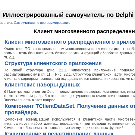
Иллюстрированный самоучитель по Delphi
ематика:
Самоучители по программированию
Клиент многозвенного распределен
Клиент многозвенного распределенного прило
Клиентское ПО в распределенном многозвенном приложении имеет особе
ролью – ведь большая часть бизнес-логики и функций обработки данных 
гл. 21).
Структура клиентского приложения
По своей структуре (рис. 22.1) клиентское приложение подоб
рассматриваемому в гл. 11. | Рис. 22.1. Структура клиентской части мно
клиента с сервером приложений осуществляется специализированными ком
Клиентские наборы данных
В Палитре компонентов Delphi представлено несколько компонентов, инк
то же время при разработке настоящих удаленных клиентских приложени
Внесем ясность в этот вопрос.
Компонент TClientDataSet. Получение данных о
провайдера.
Компонент TclientDataSet используется в клиентской части многозв
инкапсулирует набор данных, переданный при помощи компонента-пр
Компонент обеспечивает выполнение следующих основных функций:
Кэширование и редактирование данных