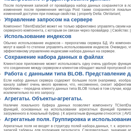
После получения записей от провайдера набор данных сохраняется в л
изменения после применения метода Post также сохраняются локаль
изменений доступен при помощи свойства: | property Delta: OleVariant;
Управление запросом на сервере
Компонент TdientDataSet может не только эффективно управлять своим на
серверного компонента, с которым он связан через провайдер. | Свойство: | 
Использование индексов
Обычно использование индексов – прерогатива сервера БД. Из компонен
могут в какой-то степени управлять использованием индексов. Очевидно, 
эффективному управлению индексами набора данных на сервере.
Сохранение набора данных в файлах
Клиентское приложение может использовать одну очень удобную функцию
что соединение между сервером и клиентом обладает малой пропускной сп
Работа с данными типа BLOB. Представление 
Если набор данных сервера содержит большие поля (например, изобра
каналу займет очень много времени, что, несомненно, снизит эффект
проблемы – передача клиенту данных типа BLOB только в том случае, когда
исключительно по его запросу.
Агрегаты. Объекты-агрегаты.
Наличие локального буфера данных позволяет компоненту TClientDa
функций, основанных на использовании агрегатных функций примен
загруженного в локальный буфер. | К агрегатным функциям относятся: | AV
Агрегатные поля. Группировка и использовани
Агрегатные поля не входят в структуру полей набора данных, т. к. агре
записей таблицы для получения результата. Следовательно, значение агр