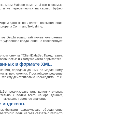
окальном буфере памяти. И все вносимые
но и не пересылаются на сервер. Буфер
бором данных, но и влиять на выполнение
property CornmandText: string;
тов Delphi только табличные компоненты
что удаленное соединение не способствует
 компонента TClientDataSet. Представим,
особностью и к тому же часто обрывается.
данных в формате XML.
жения), передача данных по медленному
ивность приложения. Простейшее решение
 это ему действительно необходимо – т. е.
taSet реализовать ряд дополнительных
ительно к полям всего набора данных,
G – вычисляет среднее значение;
е индексов.
гатные функции подразумевают объединение
егатного поля нельзя связать с какой-то