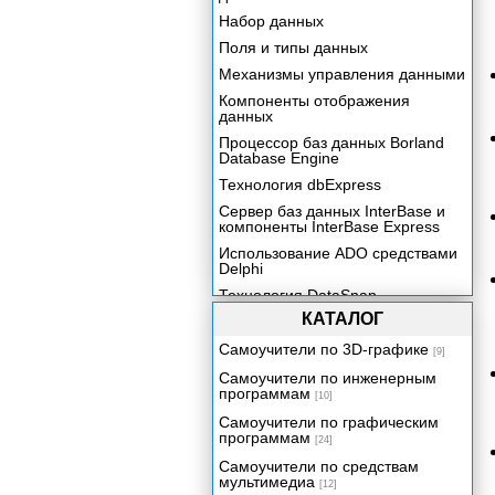
Набор данных
Поля и типы данных
Механизмы управления данными
Компоненты отображения
данных
Процессор баз данных Borland
Database Engine
Технология dbExpress
Сервер баз данных InterBase и
компоненты InterBase Express
Использование ADO средствами
Delphi
Технология DataSnap.
Механизмы удаленного доступа.
КАТАЛОГ
Сервер приложения
Самоучители по 3D-графике
[9]
Клиент многозвенного
Самоучители по инженерным
распределенного приложения
программам
[10]
Клиент многозвенного
Самоучители по графическим
распределенного приложения
программам
[24]
Структура клиентского
Самоучители по средствам
приложения
мультимедиа
[12]
Клиентские наборы данных