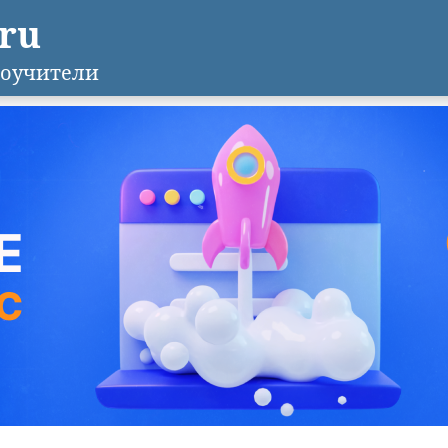
.ru
оучители