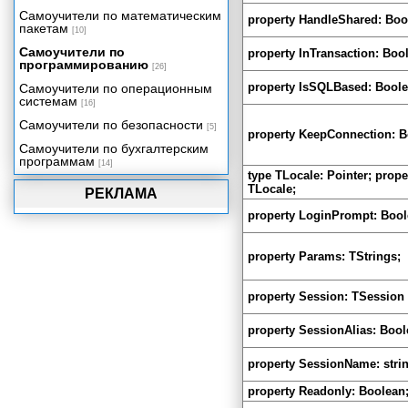
компоненты InterBase Express
Самоучители по математическим
property HandleShared: Boo
пакетам
Использование ADO средствами
[10]
Delphi
Самоучители по
property InTransaction: Boo
программированию
Технология DataSnap.
[26]
Механизмы удаленного доступа.
property IsSQLBased: Boole
Самоучители по операционным
Сервер приложения
системам
[16]
Клиент многозвенного
Самоучители по безопасности
[5]
распределенного приложения
property KeepConnection: B
Самоучители по бухгалтерским
Компоненты Rave Reports и
программам
[14]
отчеты в приложении Delphi
type TLocale: Pointer; prope
TLocale;
Визуальная среда создания
РЕКЛАМА
отчетов
property LoginPrompt: Bool
Разработка, просмотр и печать
отчетов
property Params: TStrings;
Отчеты для приложений баз
данных
Стандартные технологии
property Session: TSession
программирования
Динамические библиотеки
property SessionAlias: Bool
Потоки и процессы
property SessionName: strin
Многомерное представление
данных
property Readonly: Boolean