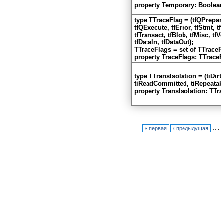
Использование возможностей
property Temporary: Boolea
Shell API
type TTraceFlag = (tfQPrepar
tfQExecute, tfError, tfStmt, t
tfTransact, tfBlob, tfMisc, tf
tfDataln, tfDataOut);
TTraceFlags = set of TTraceF
property TraceFlags: TTrace
type TTransIsolation = (tiDir
tiReadCommitted, tiRepeata
property Translsolation: TTr
…
« первая
‹ предыдущая