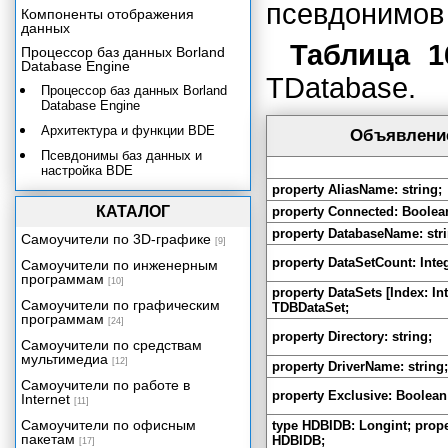
псевдонимов
Компоненты отображения
данных
Таблица 1
Процессор баз данных Borland
Database Engine
TDatabase.
Процессор баз данных Borland
Database Engine
Архитектура и функции BDE
Объявлени
Псевдонимы баз данных и
настройка ВDЕ
property AliasName: string;
Интерфейс прикладного
программирования ВDЕ
КАТАЛОГ
property Connected: Boolea
property DatabaseName: stri
Соединение с источником
Самоучители по 3D-графике
[9]
данных
property DataSetCount: Inte
Самоучители по инженерным
Компоненты доступа к данным.
программам
[10]
Класс TBDEDataSet.
property DataSets [Index: Int
Самоучители по графическим
TDBDataSet;
Класс TDBDataSet
программам
[24]
property Directory: string;
Компонент TTable
Самоучители по средствам
мультимедиа
[12]
Компонент TQuery
property DriverName: string;
Самоучители по работе в
Компонент TStoredProc
property Exclusive: Boolean
Internet
[11]
Технология dbExpress
Самоучители по офисным
type HDBIDB: Longint; prope
пакетам
HDBIDB;
Сервер баз данных InterBase и
[17]