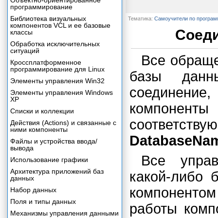
Объектно-ориентированное
программирование
Библиотека визуальных
Тематика:
Самоучители по програ
компонентов VCL и ее базовые
Соеди
классы
Обработка исключительных
ситуаций
Все обраще
Кроссплатформенное
программирование для Linux
базы данн
Элементы управления Win32
соединени
Элементы управления Windows
XP
компонент
Списки и коллекции
соответс
Действия (Actions) и связанные с
ними компоненты
DatabaseNa
Файлы и устройства ввода/
вывода
Все упра
Использование графики
Архитектура приложений баз
какой-либо 
данных
компоненто
Набор данных
Поля и типы данных
работы комп
Механизмы управления данными