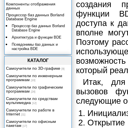
создания п
Компоненты отображения
данных
функции BD
Процессор баз данных Borland
Database Engine
доступа к д
Процессор баз данных Borland
Database Engine
вполне могу
Архитектура и функции BDE
Поэтому рас
Псевдонимы баз данных и
настройка ВDЕ
использующег
Интерфейс прикладного
возможность
программирования ВDЕ
КАТАЛОГ
Соединение с источником
который реал
Самоучители по 3D-графике
[9]
данных
Самоучители по инженерным
Компоненты доступа к данным.
программам
Итак, для
[10]
Класс TBDEDataSet.
Самоучители по графическим
вызовов фу
Класс TDBDataSet
программам
[24]
Компонент TTable
Самоучители по средствам
следующие о
мультимедиа
[12]
Компонент TQuery
Самоучители по работе в
Инициали
Компонент TStoredProc
Internet
[11]
Технология dbExpress
Открыти
Самоучители по офисным
пакетам
Сервер баз данных InterBase и
[17]