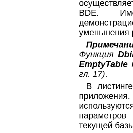
осуществляе
BDE. Им
демонстраци
уменьшения 
Примечан
Функция
Dbi
EmptyTable
к
гл. 17)
.
В листинге
приложения.
использую
параметров
текущей баз