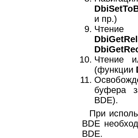
Использование возможностей
Shell API
DbiSetTo
и пр.)
Чтение 
DbiGetRel
DbiGetRe
Чтение и
(функции
Освобожд
буфера з
BDE).
При исполь
BDE необход
BDE.