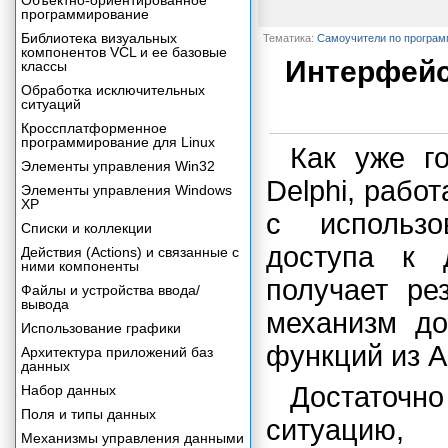
Объектно-ориентированное
программирование
Библиотека визуальных
Тематика:
Самоучители по програ
компонентов VCL и ее базовые
Интерфейс
классы
Обработка исключительных
ситуаций
Кроссплатформенное
программирование для Linux
Как уже г
Элементы управления Win32
Delphi, рабо
Элементы управления Windows
XP
с использо
Списки и коллекции
доступа к 
Действия (Actions) и связанные с
ними компоненты
получает ре
Файлы и устройства ввода/
вывода
механизм до
Использование графики
функций из A
Архитектура приложений баз
данных
Достаточн
Набор данных
Поля и типы данных
ситуацию, 
Механизмы управления данными