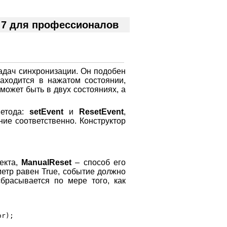
 7 для профессионалов
адач синхронизации. Он подобен
находится в нажатом состоянии,
может быть в двух состояниях, а
метода:
setEvent
и
ResetEvent
,
ние соответственно. Конструктор
екта,
ManualReset
– способ его
метр равен True, событие должно
брасывается по мере того, как
r);
