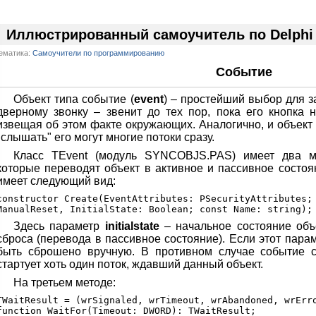
Иллюстрированный самоучитель по Delphi
ематика:
Самоучители по программированию
Событие
Объект типа событие (
event
) – простейший выбор для з
дверному звонку – звенит до тех пор, пока его кнопка 
извещая об этом факте окружающих. Аналогично, и объект 
"слышать" его могут многие потоки сразу.
Класс TEvent (модуль SYNCOBJS.PAS) имеет два 
которые переводят объект в активное и пассивное состоя
имеет следующий вид:
constructor Create(EventAttributes: PSecurityAttributes;

Здесь параметр
initialstate
– начальное состояние объ
сброса (перевода в пассивное состояние). Если этот пара
быть сброшено вручную. В противном случае событие с
стартует хоть один поток, ждавший данный объект.
На третьем методе:
TWaitResult = (wrSignaled, wrTimeout, wrAbandoned, wrErro