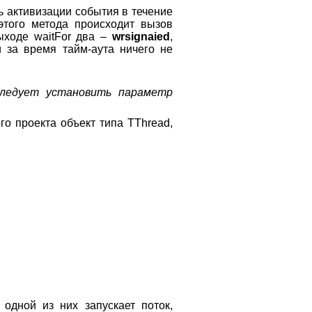
 активизации события в течение
 этого метода происходит вызов
ыходе waitFor два –
wrsignaied
,
и за время тайм-аута ничего не
 следует установить параметр
о проекта объект типа TThread,
одной из них запускает поток,