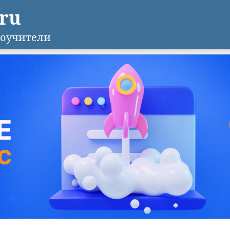
.ru
оучители