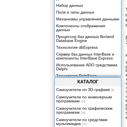
Набор данных
Поля и типы данных
Механизмы управления данными
Компоненты отображения
данных
Процессор баз данных Borland
Database Engine
Технология dbExpress
Сервер баз данных InterBase и
компоненты InterBase Express
Использование ADO средствами
Delphi
Технология DataSnap.
Механизмы удаленного доступа.
КАТАЛОГ
Сервер приложения
Самоучители по 3D-графике
[9]
Клиент многозвенного
Самоучители по инженерным
распределенного приложения
программам
[10]
Компоненты Rave Reports и
отчеты в приложении Delphi
Самоучители по графическим
программам
[24]
Визуальная среда создания
отчетов
Самоучители по средствам
мультимедиа
[12]
Разработка, просмотр и печать