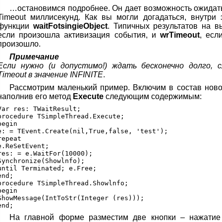
…остановимся подробнее. Он дает возможность ожидать
Timeout миллисекунд. Как вы могли догадаться, внутри
функции
waitFotsingieObject
. Типичных результатов на в
если произошла активизация события, и
wrTimeout
, есл
произошло.
Примечание
Если нужно (и допустимо!) ждать бесконечно долго,
Timeout в значение INFINITE
.
Рассмотрим маленький пример. Включим в состав новог
наполнив его метод
Execute
следующим содержимым:
Var res: TWaitResult;

procedure TSimpleThread.Execute;

begin

e: = TEvent.Create(nil,True,false, 'test');

repeat

e.ReSetEvent;

res: = e.WaitFor(10000);

Synchronize(Showlnfo);

until Terminated; e.Free;

end;

procedure TSimpleThread.Showlnfo;

begin

ShowMessage(IntToStr(Integer (res)));

На главной форме разместим две кнопки – нажатие 