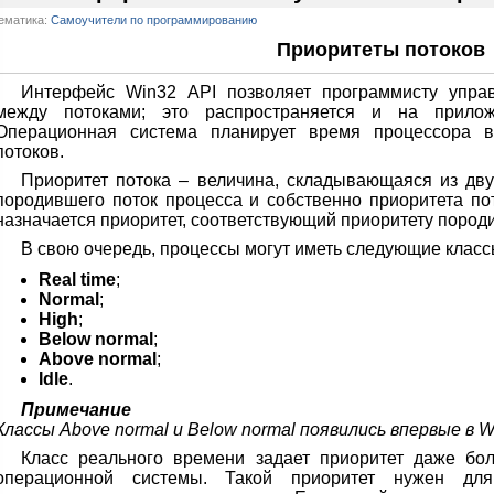
ематика:
Самоучители по программированию
Приоритеты потоков
Интерфейс Win32 API позволяет программисту упра
между потоками; это распространяется и на прилож
Операционная система планирует время процессора в
потоков.
Приоритет потока – величина, складывающаяся из дву
породившего поток процесса и собственно приоритета пот
назначается приоритет, соответствующий приоритету пород
В свою очередь, процессы могут иметь следующие класс
Real time
;
Normal
;
High
;
Below normal
;
Above normal
;
Idle
.
Примечание
Классы Above normal и Below normal появились впервые в 
Класс реального времени задает приоритет даже бо
операционной системы. Такой приоритет нужен для