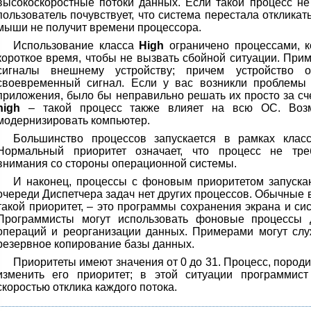
высокоскоростные потоки данных. Если такой процесс не
пользователь почувствует, что система перестала откликать
мыши не получит времени процессора.
Использование класса
High
ограничено процессами, 
короткое время, чтобы не вызвать сбойной ситуации. При
сигналы внешнему устройству; причем устройство о
своевременный сигнал. Если у вас возникли проблемы 
приложения, было бы неправильно решать их просто за сч
high
– такой процесс также влияет на всю ОС. Возм
модернизировать компьютер.
Большинство процессов запускается в рамках клас
Нормальный приоритет означает, что процесс не треб
внимания со стороны операционной системы.
И наконец, процессы с фоновым приоритетом запускаю
очереди Диспетчера задач нет других процессов. Обычные
такой приоритет, – это программы сохранения экрана и си
Программисты могут использовать фоновые процессы 
операций и реорганизации данных. Примерами могут слу
резервное копирование базы данных.
Приоритеты имеют значения от 0 до 31. Процесс, пород
изменить его приоритет; в этой ситуации программист
скоростью отклика каждого потока.