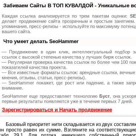
Забиваем Сайты В ТОП КУВАЛДОЙ - Уникальные в
Каждая ссылка анализируется по трем пакетам оценки:
SE
делает продвижение сайта прозрачным и простым занятием.
упоминания, пресс-релизы - используйте по максимуму поте
вашего сайта.
Что умеет делать SeoHammer
— Продвижение в один клик, интеллектуальный подбор з
ссылок с высокой степенью качества у лучших бирж ссылок.
— Регулярная проверка качества ссылок по более чем 100 по
показателей качества проекта.
— Все известные форматы ссылок: арендные ссылки, вечные 
мнения, отзывы, статьи, пресс-релизы).
— SeoHammer покажет, где рост или падение, а также запр
внимание.
SeoHammer еще предоставляет технологию
Буст
, она ускор
первые результаты появляются уже в течение первых 7 дней.
Зарегистрироваться и Начать продвижение
Базовый приоритет нити складывается из двух составляю
он просто равен их сумме. Взгляните на соответствующи
табл. 29.1. Для потока, имеющего собственный прио