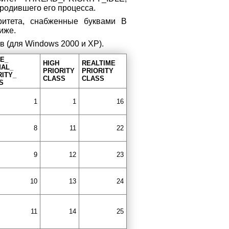
ородившего его процесса.
итета, снабженные буквами В
иже.
в (для Windows 2000 и ХР).
E_
HIGH
REALTIME
AL_
PRIORITY
PRIORITY
RITY_
CLASS
CLASS
S
1
1
16
8
11
22
9
12
23
10
13
24
11
14
25