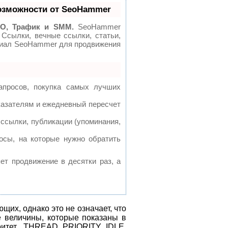
озможности от SeoHammer
O, Трафик и SMM.
SeoHammer
 Ссылки, вечные ссылки, статьи,
нциал SeoHammer для продвижения
апросов, покупка самых лучших
казателям и ежедневный пересчет
ссылки, публикации (упоминания,
осы, на которые нужно обратить
яет продвижение в десятки раз, а
щих, однако это не означает, что
е величины, которые показаны в
ритет THREAD_PRIORITY_IDLE,