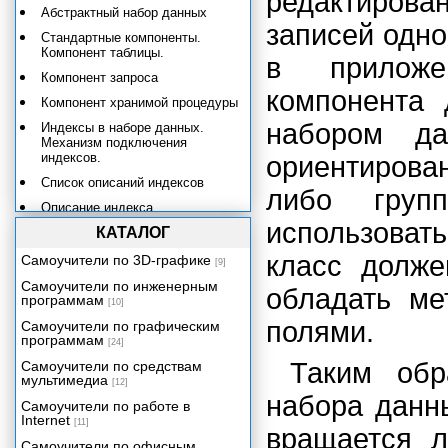
редактирова
Абстрактный набор данных
записей одно
Стандартные компоненты.
Компонент таблицы.
в приложе
Компонент запроса
компонента 
Компонент хранимой процедуры
набором да
Индексы в наборе данных.
Механизм подключения
индексов.
ориентирова
Список описаний индексов
либо груп
Описание индекса.
Использование описаний
использовать
КАТАЛОГ
индексов.
класс долже
Самоучители по 3D-графике
Параметры запросов и
[9]
хранимых процедур
Самоучители по инженерным
обладать ме
программам
Класс TParams
[10]
полями.
Самоучители по графическим
Класс TParam
программам
[24]
Состояния набора данных
Таким обр
Самоучители по средствам
мультимедиа
Поля и типы данных
[12]
набора данны
Механизмы управления данными
Самоучители по работе в
Internet
[11]
Компоненты отображения
вращается л
данных
Самоучители по офисным