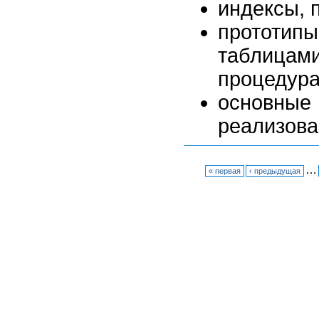
индексы, 
прототи
таблиц
процедура
основны
реализова
…
« первая
‹ предыдущая