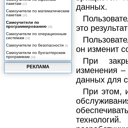
пакетам
данных.
[17]
Процессор баз данных Borland
Database Engine
Самоучители по математическим
пакетам
[10]
Пользовате
Технология dbExpress
Самоучители по
Сервер баз данных InterBase и
это результа
программированию
компоненты InterBase Express
[26]
Самоучители по операционным
Использование ADO средствами
Пользовате
системам
Delphi
[16]
Технология DataSnap.
Самоучители по безопасности
[5]
он изменит с
Механизмы удаленного доступа.
Самоучители по бухгалтерским
Сервер приложения
программам
[14]
При закр
Клиент многозвенного
РЕКЛАМА
распределенного приложения
изменения –
Компоненты Rave Reports и
данных для с
отчеты в приложении Delphi
Визуальная среда создания
отчетов
При этом, 
Разработка, просмотр и печать
обслуживани
отчетов
Отчеты для приложений баз
обеспечивать
данных
Стандартные технологии
технологий
программирования