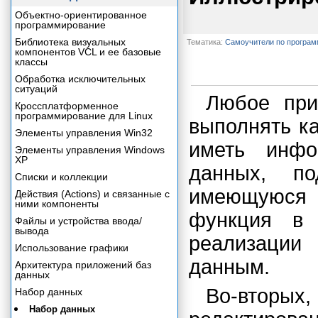
Объектно-ориентированное
программирование
Библиотека визуальных
Тематика:
Самоучители по програ
компонентов VCL и ее базовые
классы
Обработка исключительных
ситуаций
Любое при
Кроссплатформенное
программирование для Linux
выполнять к
Элементы управления Win32
иметь инфо
Элементы управления Windows
XP
данных, п
Списки и коллекции
имеющуюся 
Действия (Actions) и связанные с
ними компоненты
функция в 
Файлы и устройства ввода/
вывода
реализации
Использование графики
данным.
Архитектура приложений баз
данных
Во-вторых
Набор данных
Набор данных