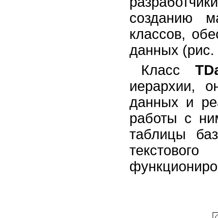
разработчи
Динамические библиотеки
Потоки и процессы
созданию м
Многомерное представление
данных
классов, об
Использование возможностей
данных (рис. 
Shell API
Класс
TDa
иерархии, о
данных и ре
работы с ни
таблицы ба
текстовог
функциониро