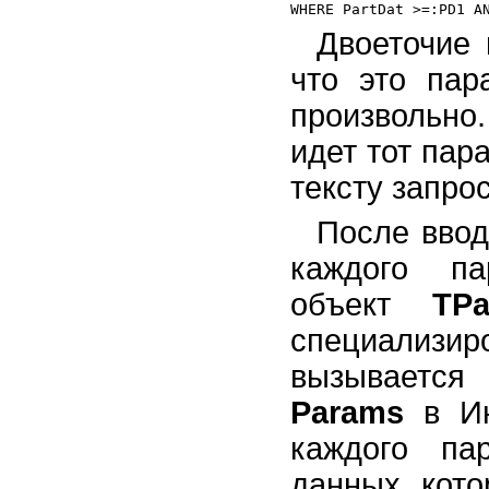
Динамические библиотеки
Потоки и процессы
Двоеточие 
Многомерное представление
данных
что это пар
Использование возможностей
произвольно
Shell API
идет тот пар
тексту запрос
После ввод
каждого па
объект
TP
специализ
вызывается
Params
в Ин
каждого па
данных, кот