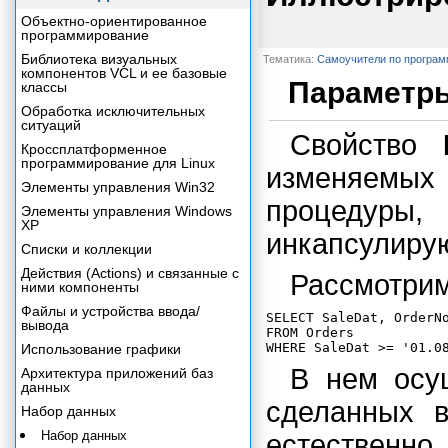
Объектно-ориентированное
программирование
Библиотека визуальных
Тематика:
Самоучители по програ
компонентов VCL и ее базовые
Параметры
классы
Обработка исключительных
ситуаций
Свойство
Кроссплатформенное
программирование для Linux
изменяемых
Элементы управления Win32
процедуры,
Элементы управления Windows
XP
инкапсулиру
Списки и коллекции
Действия (Actions) и связанные с
Рассмотрим
ними компоненты
Файлы и устройства ввода/
SELECT SaleDat, OrderNo
вывода
FROM Orders

Использование графики
В нем осущ
Архитектура приложений баз
данных
сделанных в
Набор данных
Набор данных
естествен