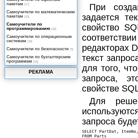
пакетам
При созд
[17]
Процессор баз данных Borland
Database Engine
Самоучители по математическим
задается те
пакетам
[10]
Технология dbExpress
Самоучители по
свойство SQ
Сервер баз данных InterBase и
программированию
компоненты InterBase Express
[26]
соответств
Самоучители по операционным
Использование ADO средствами
системам
Delphi
[16]
редакторах D
Технология DataSnap.
Самоучители по безопасности
[5]
Механизмы удаленного доступа.
текст запрос
Самоучители по бухгалтерским
Сервер приложения
программам
[14]
для того, чт
Клиент многозвенного
РЕКЛАМА
распределенного приложения
запроса, э
Компоненты Rave Reports и
отчеты в приложении Delphi
свойстве SQL
Визуальная среда создания
отчетов
Для реше
Разработка, просмотр и печать
отчетов
используютс
Отчеты для приложений баз
данных
запроса буде
Стандартные технологии
программирования
SELECT PartDat, ItemNo,
FROM Parts
