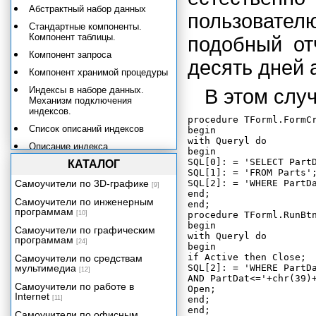
Абстрактный набор данных
пользовате
Стандартные компоненты.
Компонент таблицы.
подобный от
Компонент запроса
десять дней 
Компонент хранимой процедуры
Индексы в наборе данных.
В этом случ
Механизм подключения
индексов.
procedure TForml.FormCr
Список описаний индексов
begin

with Queryl do

Описание индекса.
begin

Использование описаний
SQL[0]: = 'SELECT PartD
КАТАЛОГ
индексов.
SQL[1]: = 'FROM Parts';
Самоучители по 3D-графике
SQL[2]: = 'WHERE PartDa
Параметры запросов и
[9]
end;

хранимых процедур
Самоучители по инженерным
end;

программам
Класс TParams
[10]
procedure TForml.RunBtn
begin

Самоучители по графическим
Класс TParam
with Queryl do

программам
[24]
begin

Состояния набора данных
if Active then Close;

Самоучители по средствам
мультимедиа
SQL[2]: = 'WHERE PartDa
Поля и типы данных
[12]
AND PartDat<='+chr(39)+
Механизмы управления данными
Самоучители по работе в
Open;

Internet
[11]
end;

Компоненты отображения
данных
Самоучители по офисным