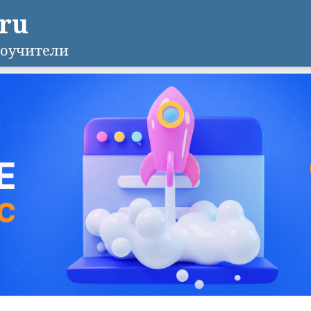
.ru
оучители