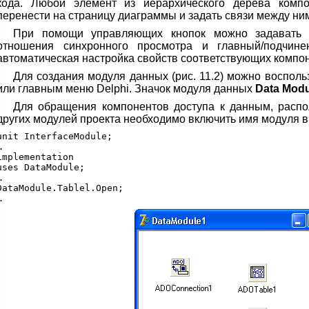
кода. Любой элемент из иерархического дерева комп
перенести на страницу диаграммы и задать связи между ни
При помощи управляющих кнопок можно задавать
отношения синхронного просмотра и главный/подчине
автоматическая настройка свойств соответствующих компо
Для создания модуля данных (рис. 11.2) можно воспол
или главным меню Delphi. Значок модуля данных
Data Modu
Для обращения компонентов доступа к данным, расп
других модулей проекта необходимо включить имя модуля 
unit InterfaceModule;



implementation

uses DataModule;



DataModule.Tablel.Open;
