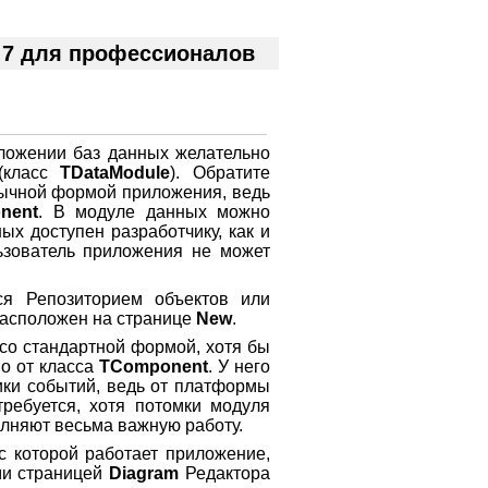
 7 для профессионалов
ложении баз данных желательно
(класс
TDataModule
). Обратите
бычной формой приложения, ведь
nent
. В модуле данных можно
х доступен разработчику, как и
льзователь приложения не может
ся Репозиторием объектов или
асположен на странице
New
.
 со стандартной формой, хотя бы
о от класса
TComponent
. У него
ики событий, ведь от платформы
требуется, хотя потомки модуля
лняют весьма важную работу.
с которой работает приложение,
ми страницей
Diagram
Редактора