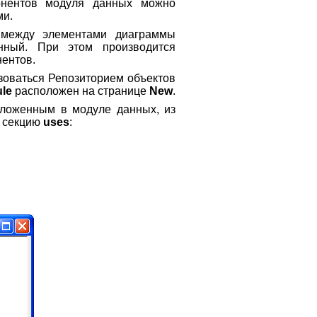
онентов модуля данных можно
ми.
 между элементами диаграммы
нный. При этом производится
нентов.
ьзоваться Репозиторием объектов
le
расположен на странице
New
.
оложенным в модуле данных, из
в секцию
uses
: