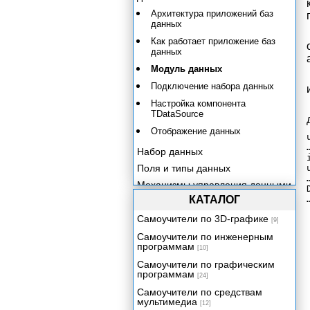
Архитектура приложений баз
данных
Как работает приложение баз
данных
Модуль данных
Подключение набора данных
Настройка компонента
TDataSource
Отображение данных
…
Набор данных
Поля и типы данных
…
Механизмы управления данными
КАТАЛОГ
Компоненты отображения
данных
Самоучители по 3D-графике
[9]
Процессор баз данных Borland
Самоучители по инженерным
Database Engine
программам
[10]
Технология dbExpress
Самоучители по графическим
Сервер баз данных InterBase и
программам
[24]
компоненты InterBase Express
Самоучители по средствам
Использование ADO средствами
мультимедиа
[12]
Delphi