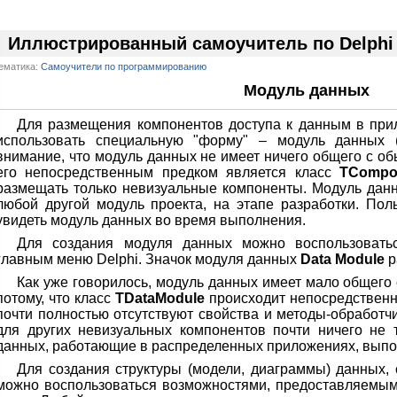
Иллюстрированный самоучитель по Delphi
ематика:
Самоучители по программированию
Модуль данных
Для размещения компонентов доступа к данным в при
использовать специальную "форму" – модуль данных 
внимание, что модуль данных не имеет ничего общего с о
его непосредственным предком является класс
TCompo
размещать только невизуальные компоненты. Модуль данны
любой другой модуль проекта, на этапе разработки. По
увидеть модуль данных во время выполнения.
Для создания модуля данных можно воспользовать
главным меню Delphi. Значок модуля данных
Data Module
р
Как уже говорилось, модуль данных имеет мало общего
потому, что класс
TDataModule
происходит непосредственн
почти полностью отсутствуют свойства и методы-обработч
для других невизуальных компонентов почти ничего не 
данных, работающие в распределенных приложениях, выпо
Для создания структуры (модели, диаграммы) данных, 
можно воспользоваться возможностями, предоставляемы