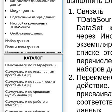
выполнить с
Как работает приложение баз
данных
Связат
Модуль данных
Подключение набора данных
TDataSour
Настройка компонента
DataSet 
TDataSource
Отображение данных
через Инс
Набор данных
экземпля
Поля и типы данных
списке эт
Механизмы управления данными
КАТАЛОГ
Компоненты отображения
перечис
данных
Самоучители по 3D-графике
[9]
наборов д
Процессор баз данных Borland
Самоучители по инженерным
Database Engine
программам
Переимено
[10]
Технология dbExpress
Самоучители по графическим
действи
Сервер баз данных InterBase и
программам
[24]
компоненты InterBase Express
Самоучители по средствам
присваива
Использование ADO средствами
мультимедиа
[12]
Delphi
соответст
Самоучители по работе в
Технология DataSnap.
Internet
Механизмы удаленного доступа.
[11]
данных.
Самоучители по офисным