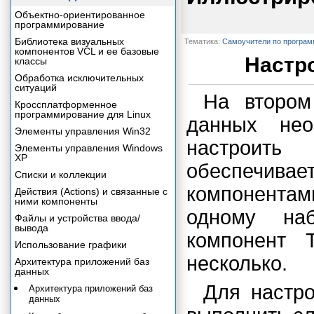
Объектно-ориентированное
программирование
Библиотека визуальных
Тематика:
Самоучители по програ
компонентов VCL и ее базовые
Настр
классы
Обработка исключительных
ситуаций
На втором
Кроссплатформенное
программирование для Linux
данных не
Элементы управления Win32
настроить
Элементы управления Windows
XP
обеспечивае
Списки и коллекции
компонентам
Действия (Actions) и связанные с
ними компоненты
одному наб
Файлы и устройства ввода/
вывода
компонент 
Использование графики
несколько.
Архитектура приложений баз
данных
Для настро
Архитектура приложений баз
данных