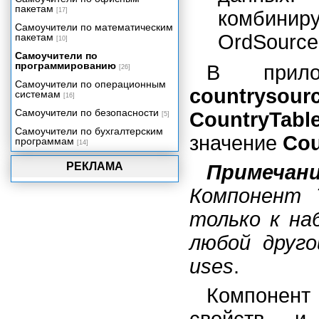
Сервер приложения
пакетам
[17]
комбинир
Клиент многозвенного
Самоучители по математическим
распределенного приложения
OrdSource
пакетам
[10]
Компоненты Rave Reports и
отчеты в приложении Delphi
Самоучители по
программированию
В прило
[26]
Визуальная среда создания
отчетов
Самоучители по операционным
countrysour
системам
[16]
Разработка, просмотр и печать
отчетов
Самоучители по безопасности
CountryTabl
[5]
Отчеты для приложений баз
Самоучители по бухгалтерским
данных
значение
Cou
программам
[14]
Стандартные технологии
программирования
РЕКЛАМА
Примечан
Динамические библиотеки
Компонент 
Потоки и процессы
только к на
Многомерное представление
данных
любой друго
Использование возможностей
Shell API
uses
.
Компонент