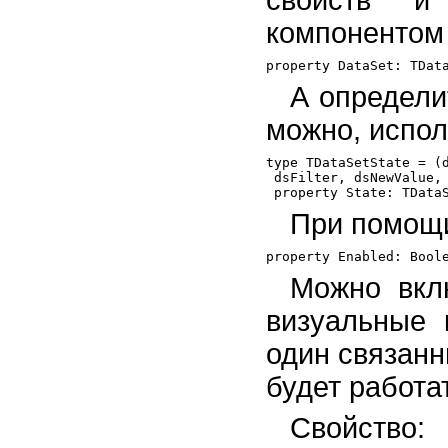
свойств и
компонентом 
А определи
можно, испол
type TDataSetState = (d
 dsFilter, dsNewValue, 
При помощи
Можно вкл
визуальные 
один связан
будет работа
Свойство: