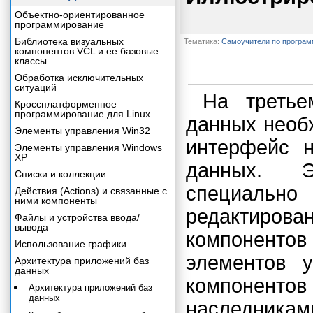
Объектно-ориентированное
программирование
Библиотека визуальных
Тематика:
Самоучители по програ
компонентов VCL и ее базовые
классы
Обработка исключительных
ситуаций
На третье
Кроссплатформенное
программирование для Linux
данных необ
Элементы управления Win32
интерфейс н
Элементы управления Windows
XP
данных. Э
Списки и коллекции
специально
Действия (Actions) и связанные с
ними компоненты
редактирова
Файлы и устройства ввода/
вывода
компонентов
Использование графики
элементов у
Архитектура приложений баз
данных
компоненто
Архитектура приложений баз
данных
наследник