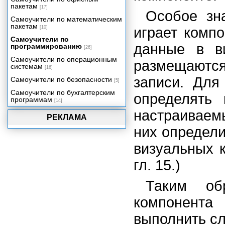
Сервер приложения
пакетам
[17]
Особое зн
Клиент многозвенного
Самоучители по математическим
распределенного приложения
пакетам
[10]
играет комп
Компоненты Rave Reports и
отчеты в приложении Delphi
Самоучители по
данные в в
программированию
[26]
Визуальная среда создания
отчетов
Самоучители по операционным
размещаются
системам
[16]
Разработка, просмотр и печать
отчетов
записи. Для
Самоучители по безопасности
[5]
Отчеты для приложений баз
Самоучители по бухгалтерским
определять 
данных
программам
[14]
Стандартные технологии
настраиваем
программирования
РЕКЛАМА
Динамические библиотеки
них определи
Потоки и процессы
визуальных 
Многомерное представление
данных
гл. 15.)
Использование возможностей
Shell API
Таким об
компонента
выполнить с