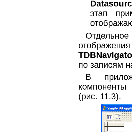
Datasour
этап при
отображаю
Отдельн
отображен
TDBNavigato
по записям н
В прилож
компонент
(рис. 11.3).