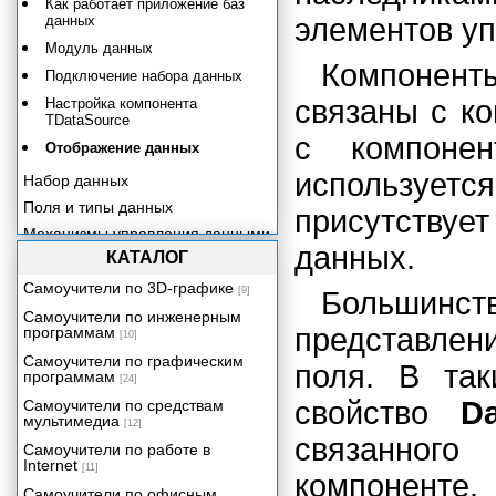
Как работает приложение баз
данных
элементов уп
Модуль данных
Компонент
Подключение набора данных
связаны с к
Настройка компонента
TDataSource
с компоне
Отображение данных
используе
Набор данных
Поля и типы данных
присутствуе
Механизмы управления данными
данных.
КАТАЛОГ
Компоненты отображения
данных
Самоучители по 3D-графике
[9]
Большинст
Процессор баз данных Borland
Самоучители по инженерным
Database Engine
представлен
программам
[10]
Технология dbExpress
Самоучители по графическим
поля. В та
Сервер баз данных InterBase и
программам
[24]
компоненты InterBase Express
свойство
Da
Самоучители по средствам
Использование ADO средствами
мультимедиа
[12]
Delphi
связанного
Самоучители по работе в
Технология DataSnap.
Internet
Механизмы удаленного доступа.
[11]
компоненте.
Самоучители по офисным