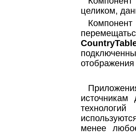
Компонен
целиком, дан
Компо
перемещат
CountryTabl
подключенн
отображения
Приложения
источникам
технологи
используютс
менее любо