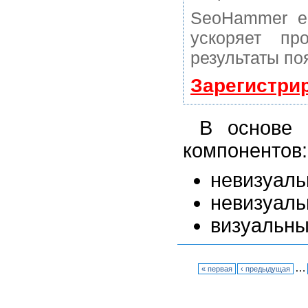
SeoHammer е
ускоряет пр
результаты по
Зарегистри
В основе 
компонентов:
невизуаль
невизуаль
визуальны
…
« первая
‹ предыдущая