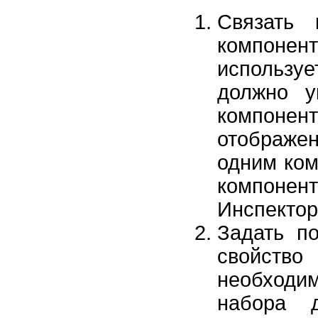
Связать 
компон
использу
должно у
компонен
отображе
одним ком
компонент
Инспектор
Задать по
свойств
необходи
набора 