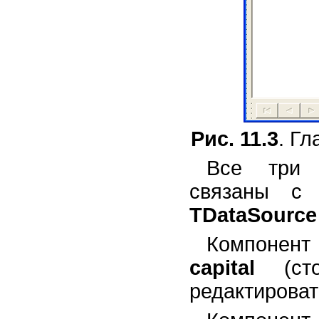
Рис. 11.3
. Г
Все три 
связаны с
TDataSource
Компонен
capital
(сто
редактироват