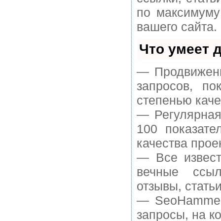
по максимуму
вашего сайта.
Что умеет 
— Продвижени
запросов, п
степенью каче
— Регулярная
100 показате
качества прое
— Все извест
вечные ссыл
отзывы, статьи
— SeoHammer 
запросы, на к