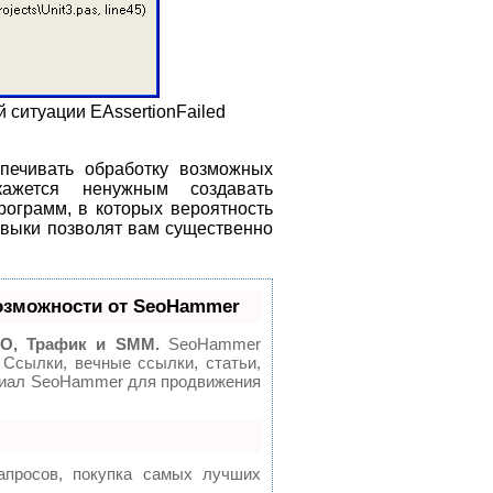
 ситуации EAssertionFailed
печивать обработку возможных
кажется ненужным создавать
рограмм, в которых вероятность
авыки позволят вам существенно
озможности от SeoHammer
O, Трафик и SMM.
SeoHammer
 Ссылки, вечные ссылки, статьи,
нциал SeoHammer для продвижения
апросов, покупка самых лучших