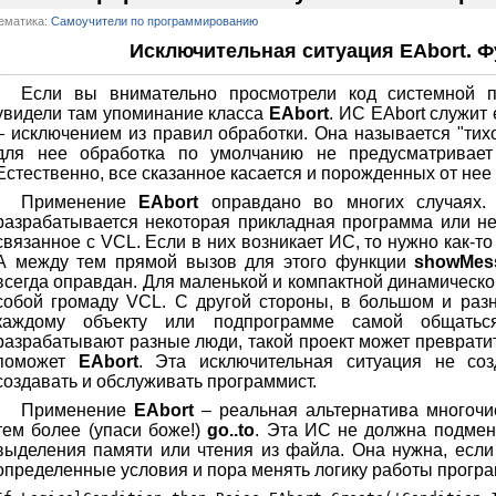
ематика:
Самоучители по программированию
Исключительная ситуация EAbort. Фу
Если вы внимательно просмотрели код системной
увидели там упоминание класса
EAbort
. ИС EAbort служит
– исключением из правил обработки. Она называется "тихо
для нее обработка по умолчанию не предусматривает
Естественно, все сказанное касается и порожденных от нее
Применение
EAbort
оправдано во многих случаях. 
разрабатывается некоторая прикладная программа или не
связанное с VCL. Если в них возникает ИС, то нужно как-то
А между тем прямой вызов для этого функции
showMes
всегда оправдан. Для маленькой и компактной динамическо
собой громаду VCL. С другой стороны, в большом и раз
каждому объекту или подпрограмме самой общатьс
разрабатывают разные люди, такой проект может преврати
поможет
EAbort
. Эта исключительная ситуация не со
создавать и обслуживать программист.
Применение
EAbort
– реальная альтернатива многоч
тем более (упаси боже!)
go..to
. Эта ИС не должна подмен
выделения памяти или чтения из файла. Она нужна, если
определенные условия и пора менять логику работы прогр