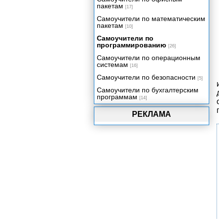
Delphi
пакетам
[17]
Технология DataSnap.
Самоучители по математическим
Механизмы удаленного доступа.
пакетам
[10]
Сервер приложения
Самоучители по
программированию
Клиент многозвенного
[26]
распределенного приложения
Самоучители по операционным
системам
Компоненты Rave Reports и
[16]
отчеты в приложении Delphi
Самоучители по безопасности
[5]
Визуальная среда создания
Самоучители по бухгалтерским
отчетов
программам
[14]
Разработка, просмотр и печать
отчетов
РЕКЛАМА
Отчеты для приложений баз
данных
Стандартные технологии
программирования
Динамические библиотеки
Потоки и процессы
Многомерное представление
данных
Использование возможностей
Shell API