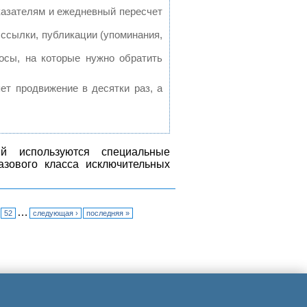
казателям и ежедневный пересчет
ссылки, публикации (упоминания,
осы, на которые нужно обратить
яет продвижение в десятки раз, а
ий используются специальные
азового класса исключительных
…
52
следующая ›
последняя »