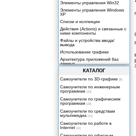
Элементы управления Win32
Элементы управления Windows
XP
Списки и коллекции
Действия (Actions) и связанные с
ними компоненты
Файлы и устройства ввода/
вывода
Использование графики
Архитектура приложений баз
данных
КАТАЛОГ
Набор данных
Поля и типы данных
Самоучители по 3D-графике
[9]
Механизмы управления данными
Самоучители по инженерным
программам
Компоненты отображения
[10]
данных
Самоучители по графическим
программам
Процессор баз данных Borland
[24]
Database Engine
Самоучители по средствам
мультимедиа
Технология dbExpress
[12]
Сервер баз данных InterBase и
Самоучители по работе в
компоненты InterBase Express
Internet
[11]
Использование ADO средствами
Самоучители по офисным