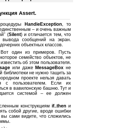
нкция Assert.
 процедуры
HandieException
, то
 единственным – и очень важным
й" (
Silent
) и отличается тем, что
 вывода сообщений на экран.
 дочерних объектных классов.
Вот один из примеров. Пусть
которое семейство объектов, не
 известить об этом пользователя.
sage
или даже
MessageBox
не
й библиотеки не нужно тащить за
нородном проекте нельзя давать
я с пользователем. Если их
ться в вавилонскую башню. Тут и
здается системой – ее должен
исленным конструкциям
if..then
и
ять собой другие, вроде ошибки
 вы сами видите, что сложились
аммы.