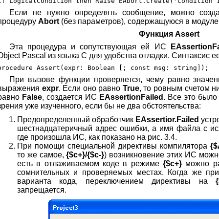
Если не нужно определять сообщение, можно соз
процедуру
Abort
(без параметров), содержащуюся в модул
Функция Assert
Эта процедура и сопутствующая ей ИС
EAssertionFa
Object Pascal из языка С для удобства отладки. Синтаксис ее
При вызове функции проверяется, чему равно значен
выражения
ехрr
. Если оно равно
True
, то ровным счетом н
равно
False
, создается ИС
EAssertionFailed
. Все это было
зрения уже изученного, если бы не два обстоятельства:
Предопределенный обработчик
EAssertior.Failed
устро
шестнадцатеричный адрес ошибки, а имя файла с ис
где произошла ИС, как показано на рис. 3.4.
При помощи специальной директивы компилятора
{
то же самое,
{$с+}/{$с-}
) возникновение этих ИС можн
есть в отлаживаемом коде в режиме
{$с+}
можно ра
сомнительных и проверяемых местах. Когда же при
варианта кода, переключением директивы на
{
запрещается.