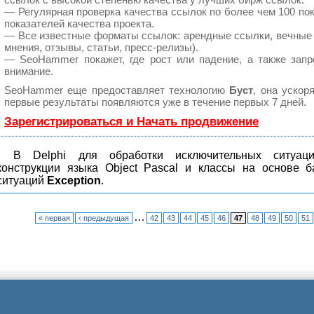
— Регулярная проверка качества ссылок по более чем 100 по
показателей качества проекта.
— Все известные форматы ссылок: арендные ссылки, вечные 
мнения, отзывы, статьи, пресс-релизы).
— SeoHammer покажет, где рост или падение, а также запр
внимание.
SeoHammer еще предоставляет технологию
Буст
, она ускор
первые результаты появляются уже в течение первых 7 дней.
Зарегистрироваться и Начать продвижение
В Delphi для обработки исключительных ситуац
конструкции языка Object Pascal и классы на основе б
ситуаций
Exception
.
…
« первая
‹ предыдущая
42
43
44
45
46
47
48
49
50
51