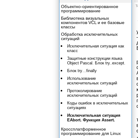
Объектно-ориентированное
Т
программирование
Библиотека визуальных
компонентов VCL и ее базовые
классы
Обработка исключительных
ситуаций
Исключительная ситуация как
класс
Защитные конструкции языка
Object Pascal. Блок try..except.
Блок try…finally
Использование
исключительных ситуаций
Протоколирование
исключительных ситуаций
Коды ошибок в исключительных
ситуациях
Исключительная ситуация
EAbort. Функция Assert.
Кроссплатформенное
программирование для Linux