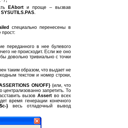
дать
EAbort
и проще – вызвав
е
SYSUTILS.PAS
.
iled
специально перенесены в
 прост:
ие переданного в нее булевого
ичего не происходит. Если же оно
 бы довольно тривиально с точки
ен таким образом, что выдает не
ходным текстом и номер строки,
$ASSERTIONS ON/OFF}
(или, что
о централизованно запретить. То
сставить вызов
Assert
во всех
дет время генерации конечного
$c-}
весь отладочный вывод