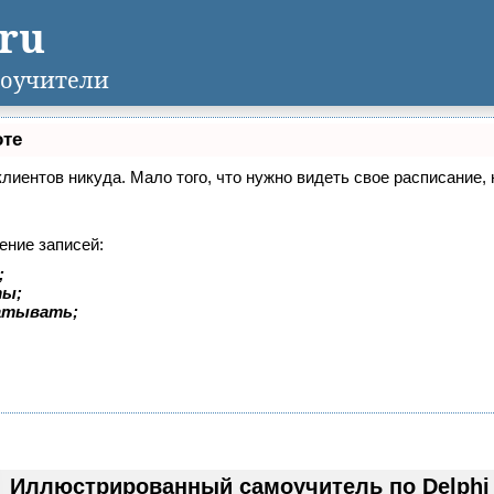
.ru
оучители
оте
 клиентов никуда. Мало того, что нужно видеть свое расписание
ение записей:
;
ты;
батывать;
Иллюстрированный самоучитель по Delphi