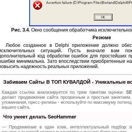
Рис. 3.4
. Окно сообщения обработчика исключительной
Резюме
Любое созданное в Delphi приложение должно обес
исключительных ситуаций. Пусть вначале вам по
дополнительный код обработки ошибок для простейших п
ошибки минимальна. Зато впоследствии приобретенные н
повысить надежность реальных приложений.
Забиваем Сайты В ТОП КУВАЛДОЙ - Уникальные в
Каждая ссылка анализируется по трем пакетам оценки:
SE
делает продвижение сайта прозрачным и простым занятием.
упоминания, пресс-релизы - используйте по максимуму поте
вашего сайта.
Что умеет делать SeoHammer
— Продвижение в один клик, интеллектуальный подбор з
ссылок с высокой степенью качества у лучших бирж ссылок.