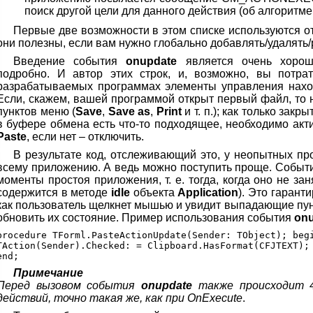
поиск другой цели для данного действия (об алгоритме 
Первые две возможности в этом списке используются о
они полезны, если вам нужно глобально добавлять/удалять
Введение события
onupdate
является очень хорош
подробно. И автор этих строк, и, возможно, вы потра
разрабатываемых программах элементы управления наход
Если, скажем, вашей программой открыт первый файл, то 
пунктов меню (
Save
,
Save as
,
Print
и т. п.); как только закр
в буфере обмена есть что-то подходящее, необходимо акт
Paste
, если нет – отключить.
В результате код, отслеживающий это, у неопытных пр
всему приложению. А ведь можно поступить проще. Собы
моменты простоя приложения, т. е. тогда, когда оно не за
содержится в методе
idle
объекта
Application
). Это гарант
как пользователь щелкнет мышью и увидит выпадающие пун
обновить их состояние. Пример использования события
on
procedure TForml.PasteActionUpdate(Sender: TObject); begi
TAction(Sender).Checked: = Clipboard.HasFormat(CFJTEXT);

Примечание
Перед вызовом события
onupdate
также происходит 4
действий, точно такая же, как при OnExecute
.