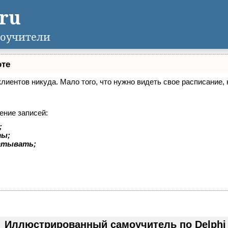
.ru
оучители
оте
 клиентов никуда. Мало того, что нужно видеть свое расписание
ение записей:
;
ты;
батывать;
Иллюстрированный самоучитель по Delphi