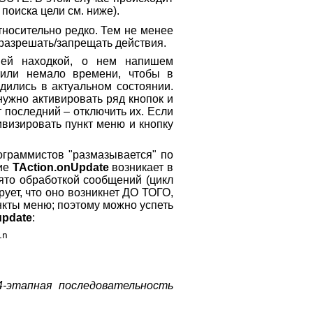
поиска цели см. ниже).
тносительно редко. Тем не менее
/разрешать/запрещать действия.
ей находкой, о нем напишем
тили немало времени, чтобы в
ились в актуальном состоянии.
нужно активировать ряд кнопок и
ыт последний – отключить их. Если
ивизировать пункт меню и кнопку
ограммистов "размазывается" по
тие
TAction.onUpdate
возникает в
нято обработкой сообщений (цикл
ирует, что оно возникнет ДО ТОГО,
кты меню; поэтому можно успеть
update
:
n

-этапная последовательность