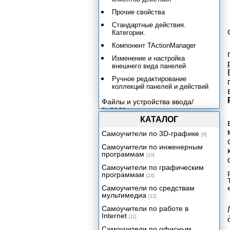
Прочие свойства
Стандартные действия.
Категории.
Компонент TActionManager
Изменение и настройка
внешнего вида панелей
Ручное редактирование
коллекций панелей и действий
Файлы и устройства ввода/
вывода
КАТАЛОГ
Использование графики
Архитектура приложений баз
Самоучители по 3D-графике
[9]
данных
Самоучители по инженерным
Набор данных
программам
[10]
Поля и типы данных
Самоучители по графическим
программам
[24]
Механизмы управления данными
Самоучители по средствам
Компоненты отображения
мультимедиа
данных
[12]
Самоучители по работе в
Процессор баз данных Borland
Internet
Database Engine
[11]
Технология dbExpress
Самоучители по офисным