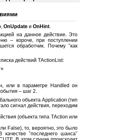
твиями
e
,
OnUpdate
и
OnHint
.
кцией на данное действие. Это
еню – короче, при поступлении
ишется обработчик. Почему "как
писка действий TActionList:
e

н, или в параметре Handled он
обытия – шаг 2.
бального объекта Application (тип
отало сигнал действия, переходим
йствия (объекта типа TAction или
и False), то, вероятно, это было
 В качестве "последнего шанса"
TE. В этом случае происходит