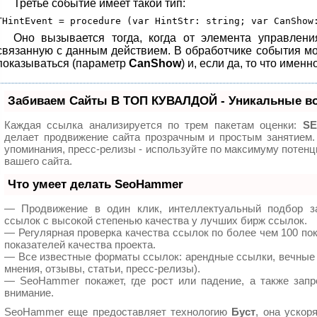
Третье событие имеет такой тип:
Оно вызывается тогда, когда от элемента управления
связанную с данным действием. В обработчике события мож
показываться (параметр
CanShow
) и, если да, то что имен
Забиваем Сайты В ТОП КУВАЛДОЙ - Уникальные в
Каждая ссылка анализируется по трем пакетам оценки:
SE
делает продвижение сайта прозрачным и простым занятием.
упоминания, пресс-релизы - используйте по максимуму поте
вашего сайта.
Что умеет делать SeoHammer
— Продвижение в один клик, интеллектуальный подбор з
ссылок с высокой степенью качества у лучших бирж ссылок.
— Регулярная проверка качества ссылок по более чем 100 по
показателей качества проекта.
— Все известные форматы ссылок: арендные ссылки, вечные 
мнения, отзывы, статьи, пресс-релизы).
— SeoHammer покажет, где рост или падение, а также запр
внимание.
SeoHammer еще предоставляет технологию
Буст
, она ускор