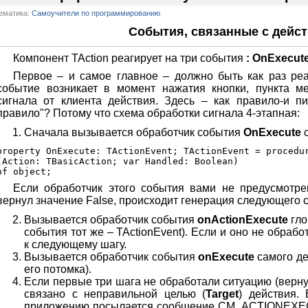
ематика:
Самоучители по программированию
События, связанные с дейс
Компонент TAction реагирует на три события
: OnExecut
Первое – и самое главное – должно быть как раз реа
событие возникает в момент нажатия кнопки, пункта м
сигнала от клиента действия. Здесь – как правило-и п
правило"? Потому что схема обработки сигнала 4-этапная:
Сначала вызывается обработчик события
OnExecute
с
property OnExecute: TActionEvent; TActionEvent = procedur
(Action: TBasicAction; var Handled: Boolean)

Если обработчик этого события вами не предусмотре
вернул значение False, происходит генерация следующего с
Вызывается обработчик события
onActionExecute
гло
события тот же – TActionEvent). Если и оно не обраб
к следующему шагу.
Вызывается обработчик события
onExecute
самого де
его потомка).
Если первые три шага не обработали ситуацию (вернул
связано с неправильной целью (
Target
) действия.
приложению посылается сообщение CM_ACTIONEXECU