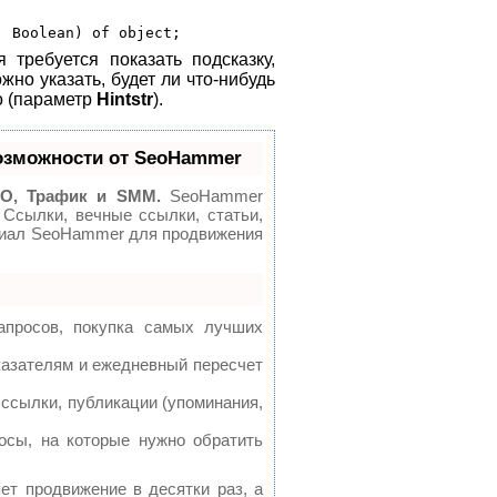
 требуется показать подсказку,
но указать, будет ли что-нибудь
но (параметр
Hintstr
).
озможности от SeoHammer
O, Трафик и SMM.
SeoHammer
 Ссылки, вечные ссылки, статьи,
нциал SeoHammer для продвижения
апросов, покупка самых лучших
казателям и ежедневный пересчет
ссылки, публикации (упоминания,
осы, на которые нужно обратить
яет продвижение в десятки раз, а