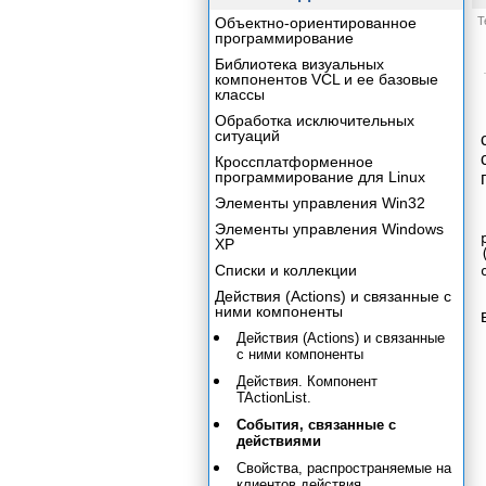
Объектно-ориентированное
Т
программирование
Библиотека визуальных
компонентов VCL и ее базовые
классы
Обработка исключительных
ситуаций
Кроссплатформенное
программирование для Linux
Элементы управления Win32
Элементы управления Windows
XP
Списки и коллекции
Действия (Actions) и связанные с
ними компоненты
Действия (Actions) и связанные
с ними компоненты
Действия. Компонент
TActionList.
События, связанные с
действиями
Свойства, распространяемые на
клиентов действия