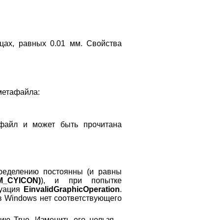
ах, равных 0.01 мм. Свойства
 метафайла:
файл и может быть прочитана
ределению постоянны (и равны
SM_CYICON)
), и при попытке
туация
EinvalidGraphicOperation
.
. в Windows нет соответствующего
ию True. Изменить его нельзя –