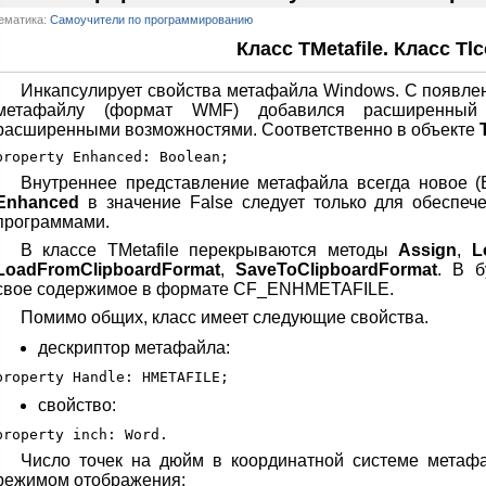
ематика:
Самоучители по программированию
Класс TMetafile. Класс Tlc
Инкапсулирует свойства метафайла Windows. С появле
метафайлу (формат WMF) добавился расширенны
расширенными возможностями. Соответственно в объекте
Внутреннее представление метафайла всегда новое (E
Enhanced
в значение False следует только для обеспеч
программами.
В классе TMetafile перекрываются методы
Assign
,
L
LoadFromClipboardFormat
,
SaveToClipboardFormat
. В 
свое содержимое в формате CF_ENHMETAFILE.
Помимо общих, класс имеет следующие свойства.
дескриптор метафайла:
свойство:
Число точек на дюйм в координатной системе метаф
режимом отображения;