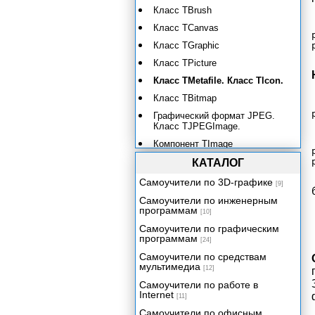
Класс TBrush
Класс TCanvas
Класс TGraphic
Класс TPicture
Класс TMetafile. Класс Tlcon.
Класс TBitmap
Графический формат JPEG.
Класс TJPEGImage.
Компонент TImage
Использование диалогов для
КАТАЛОГ
загрузки и сохранения
Самоучители по 3D-графике
графических файлов
[9]
Самоучители по инженерным
Класс TClipboard
программам
[10]
Класс TScreen
Самоучители по графическим
Вывод графики с
программам
[24]
использованием отображаемых
Самоучители по средствам
файлов
мультимедиа
[12]
Класс TAnimate
Самоучители по работе в
Архитектура приложений баз
Internet
[11]
данных
Самоучители по офисным