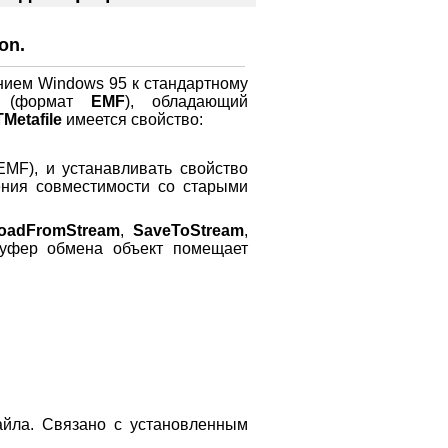
on.
нием Windows 95 к стандартному
й (формат
EMF
), обладающий
TMetafile
имеется свойство:
MF), и устанавливать свойство
ения совместимости со старыми
oadFromStream
,
SaveToStream
,
буфер обмена объект помещает
айла. Связано с установленным