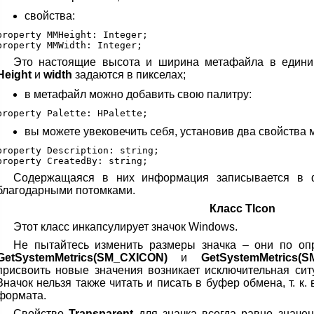
свойства:
property MMHeight: Integer;

Это настоящие высота и ширина метафайла в единиц
Height
и
width
задаются в пикселах;
в метафайл можно добавить свою палитру:
вы можете увековечить себя, установив два свойства
property Description: string;

Содержащаяся в них информация записывается в 
благодарными потомками.
Класс Tlcon
Этот класс инкапсулирует значок Windows.
Не пытайтесь изменить размеры значка – они по оп
GetSystemMetrics(SM_CXICON)
и
GetSystemMetrics(
присвоить новые значения возникает исключительная си
Значок нельзя также читать и писать в буфер обмена, т. к
формата.
Свойство
Transparent
для значка всегда равно значен