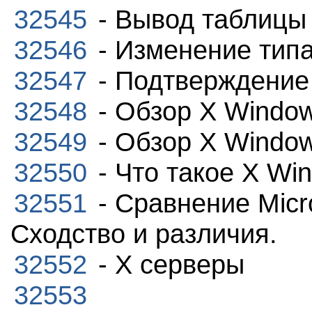
32545
- Вывод таблицы 
32546
- Изменение типа
32547
- Подтверждение
32548
- Обзор X Windo
32549
- Обзор X Windo
32550
- Что такое X Wi
32551
- Сравнение Micr
Сходство и различия.
32552
- X серверы
32553