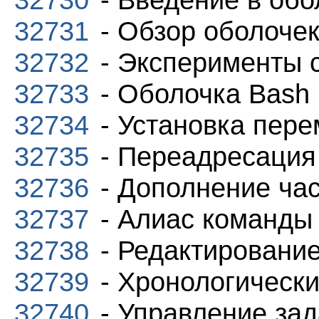
32731
- Обзор оболоче
32732
- Эксперименты 
32733
- Оболочка Bash
32734
- Установка пере
32735
- Переадресация
32736
- Дополнение ча
32737
- Алиас команды
32738
- Редактирование
32739
- Хронологически
32740
- Управление за