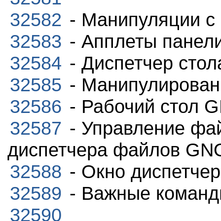
32582
- Манипуляции 
32583
- Апплеты панел
32584
- Диспетчер стол
32585
- Манипулирован
32586
- Рабочий стол
32587
- Управление фа
диспетчера файлов GN
32588
- Окно диспетче
32589
- Важные коман
32590