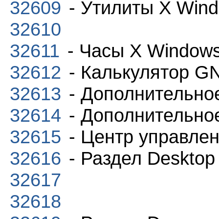
32609
- Утилиты X Wind
32610
32611
- Часы X Window
32612
- Калькулятор 
32613
- Дополнительн
32614
- Дополнительн
32615
- Центр управл
32616
- Раздел Desktop
32617
32618