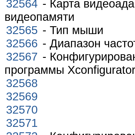
32564
- Карта видеоада
видеопамяти
32565
- Тип мыши
32566
- Диапазон часто
32567
- Конфигурирова
программы Xconfigurato
32568
32569
32570
32571