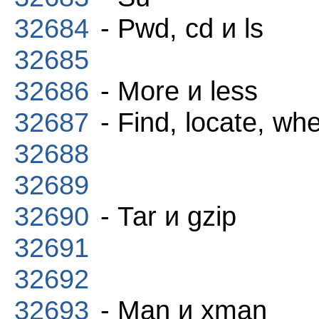
32684
- Pwd, cd и ls
32685
32686
- More и less
32687
- Find, locate, whe
32688
32689
32690
- Таr и gzip
32691
32692
32693
- Man и хmаn