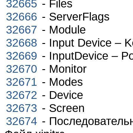
32665
- Files
32666
- ServerFlags
32667
- Module
32668
- Input Device – 
32669
- InputDevice – Po
32670
- Monitor
32671
- Modes
32672
- Device
32673
- Screen
32674
- Последовательн