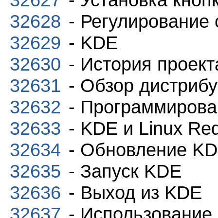
32628
- Регулирование 
32629
- KDE
32630
- История проек
32631
- Обзор дистриб
32632
- Программирова
32633
- KDE и Linux Red
32634
- Обновление K
32635
- Запуск KDE
32636
- Выход из KDE
32637
- Использование 