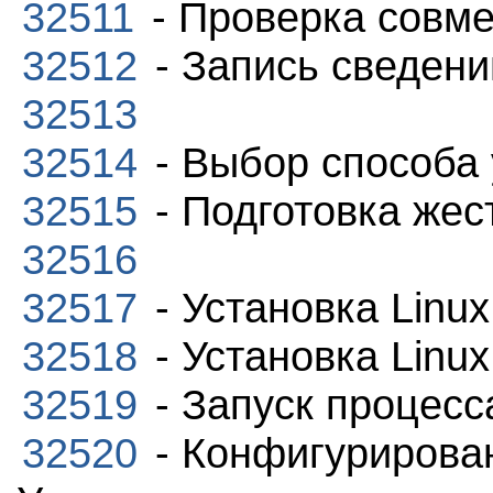
32511
- Проверка совм
32512
- Запись сведени
32513
32514
- Выбор способа 
32515
- Подготовка жес
32516
32517
- Установка Linux
32518
- Установка Linux
32519
- Запуск процесс
32520
- Конфигурирован