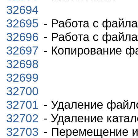
32694
32695
- Работа с файл
32696
- Работа с файл
32697
- Копирование ф
32698
32699
32700
32701
- Удаление файл
32702
- Удаление катал
32703
- Перемещение и