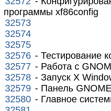
32572
- Конфигурирова
программы xf86config
32573
32574
32575
32576
- Тестирование 
32577
- Работа с GNOM
32578
- Запуск X Wind
32579
- Панель GNOM
32580
- Главное систе
32581