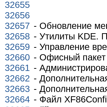
32655
32656
32657
- Обновление мен
32658
- Утилиты KDE. П
32659
- Управление вр
32660
- Офисный пакет
32661
- Администриров
32662
- Дополнительна
32663
- Дополнительна
32664
- Файл XF86Conf