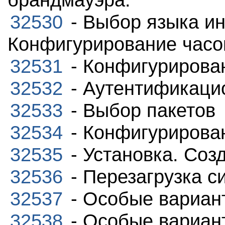
32530
- Выбор языка ин
Конфигурирование часов
32531
- Конфигурирова
32532
- Аутентификаци
32533
- Выбор пакетов
32534
- Конфигурирова
32535
- Установка. Соз
32536
- Перезагрузка с
32537
- Особые вариан
32538
- Особые вариан