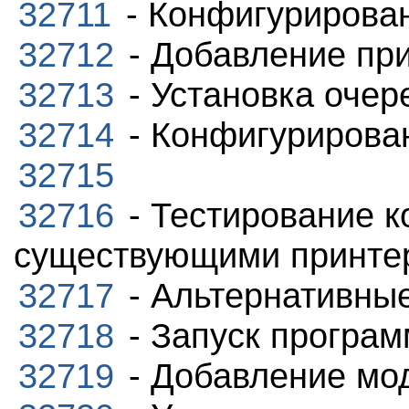
32711
- Конфигурирова
32712
- Добавление пр
32713
- Установка очер
32714
- Конфигурирова
32715
32716
- Тестирование к
существующими принте
32717
- Альтернативны
32718
- Запуск програм
32719
- Добавление мо