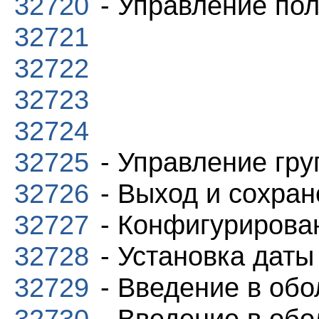
32720
- Управление по
32721
32722
32723
32724
32725
- Управление гр
32726
- Выход и сохран
32727
- Конфигурирова
32728
- Установка даты
32729
- Введение в обо
32730
- Введение в обо