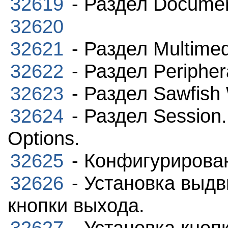
32619
- Раздел Documen
32620
32621
- Раздел Multimed
32622
- Раздел Peripher
32623
- Раздел Sawfish
32624
- Раздел Session.
Options.
32625
- Конфигуриров
32626
- Установка выдв
кнопки выхода.
32627
- Установка кноп