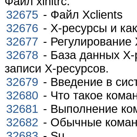
Файл xinitrc.
32675
- Файл Xclients
32676
- Х-ресурсы и ка
32677
- Регулирование 
32678
- База данных Х-
записи Х-ресурсов.
32679
- Введение в сис
32680
- Что такое коман
32681
- Выполнение ко
32682
- Обычные коман
32683
- Su