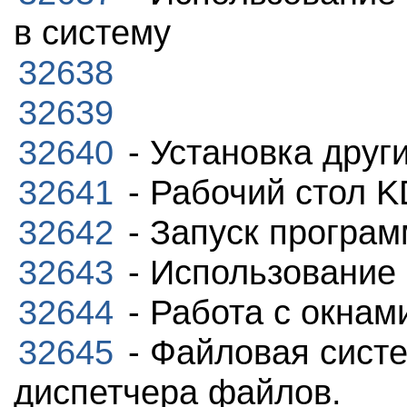
в систему
32638
32639
32640
- Установка друг
32641
- Рабочий стол 
32642
- Запуск програ
32643
- Использование 
32644
- Работа с окнам
32645
- Файловая систе
диспетчера файлов.