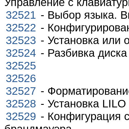
Управление с клавиатур
32521
- Выбор языка. В
32522
- Конфигурирова
32523
- Установка или 
32524
- Разбивка диска
32525
32526
32527
- Форматирование
32528
- Установка LILO
32529
- Конфигурация с
брандмауэра.