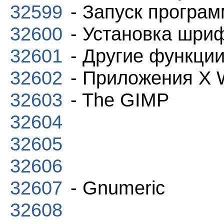
32599
- Запуск програм
32600
- Установка шри
32601
- Другие функци
32602
- Приложения X 
32603
- The GIMP
32604
32605
32606
32607
- Gnumeric
32608