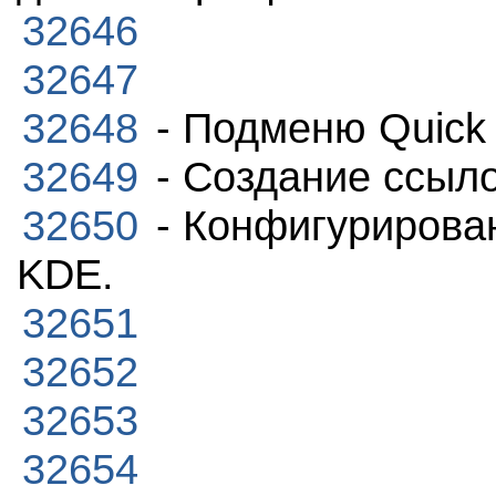
32646
32647
32648
- Подменю Quick
32649
- Создание ссыл
32650
- Конфигурирова
KDE.
32651
32652
32653
32654