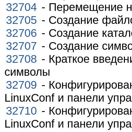
32704
- Перемещение н
32705
- Создание файл
32706
- Создание катал
32707
- Создание симв
32708
- Краткое введен
символы
32709
- Конфигурирова
LinuxConf и панели упр
32710
- Конфигурирова
LinuxConf и панели упр