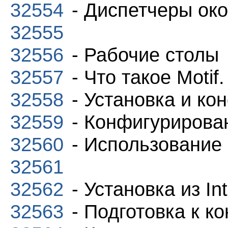
32554
- Диспетчеры ок
32555
32556
- Рабочие столы
32557
- Что такое Motif
32558
- Установка и ко
32559
- Конфигурирова
32560
- Использование
32561
32562
- Установка из Int
32563
- Подготовка к к