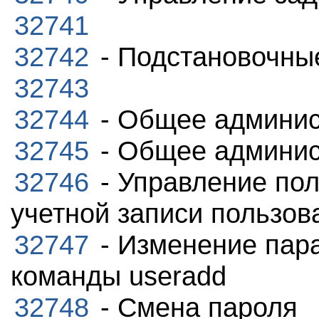
32741
32742
- Подстановочны
32743
32744
- Общее админис
32745
- Общее админис
32746
- Управление по
учетной записи пользов
32747
- Изменение пар
команды useradd
32748
- Смена пароля