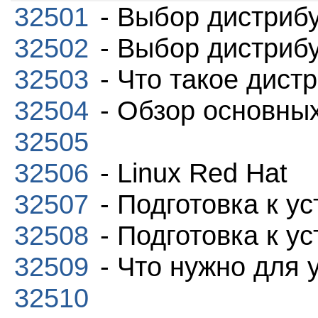
32501
- Выбор дистриб
32502
- Выбор дистриб
32503
- Что такое дист
32504
- Обзор основных
32505
32506
- Linux Red Hat
32507
- Подготовка к ус
32508
- Подготовка к ус
32509
- Что нужно для 
32510