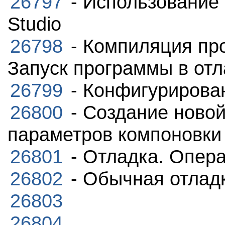
26797
- Использование 
Studio
26798
- Компиляция про
Запуск программы в отл
26799
- Конфигурирова
26800
- Создание новой
параметров компоновки
26801
- Отладка. Опера
26802
- Обычная отладк
26803
26804