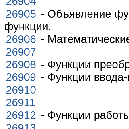
26904
26905
- Объявление фу
функции.
26906
- Математически
26907
26908
- Функции преоб
26909
- Функции ввода
26910
26911
26912
- Функции работ
26913