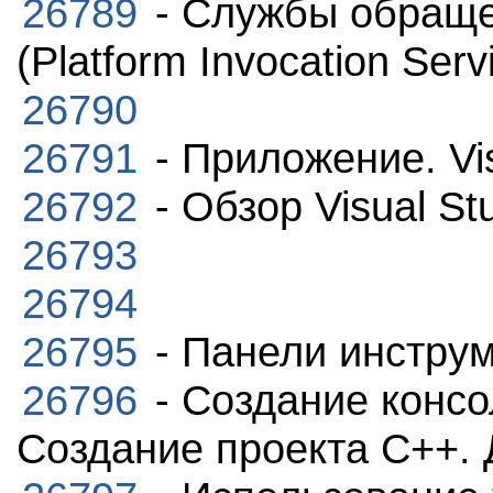
26789
- Службы обраще
(Platform Invocation Ser
26790
26791
- Приложение. Vis
26792
- Обзор Visual St
26793
26794
26795
- Панели инстру
26796
- Создание консо
Создание проекта C++.