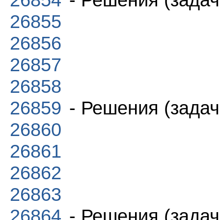
26855
26856
26857
26858
26859
- Решения (задач
26860
26861
26862
26863
26864
- Решения (задач