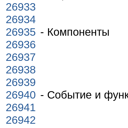
26933
26934
26935
- Компоненты
26936
26937
26938
26939
26940
- Событие и фун
26941
26942