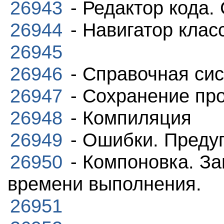
26943
- Редактор кода.
26944
- Навигатор клас
26945
26946
- Справочная си
26947
- Сохранение пр
26948
- Компиляция
26949
- Ошибки. Предуп
26950
- Компоновка. З
времени выполнения.
26951