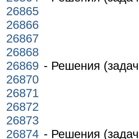
26865
26866
26867
26868
26869
- Решения (задач
26870
26871
26872
26873
26874
- Решения (задач