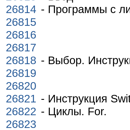
26814
- Программы с ли
26815
26816
26817
26818
- Выбор. Инструкц
26819
26820
26821
- Инструкция Swi
26822
- Циклы. For.
26823