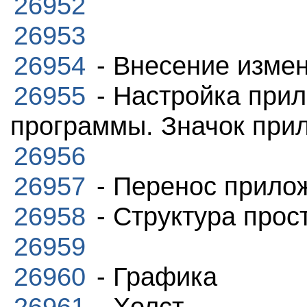
26952
26953
26954
- Внесение изме
26955
- Настройка при
программы. Значок при
26956
26957
- Перенос прило
26958
- Структура прос
26959
26960
- Графика
26961
- Холст