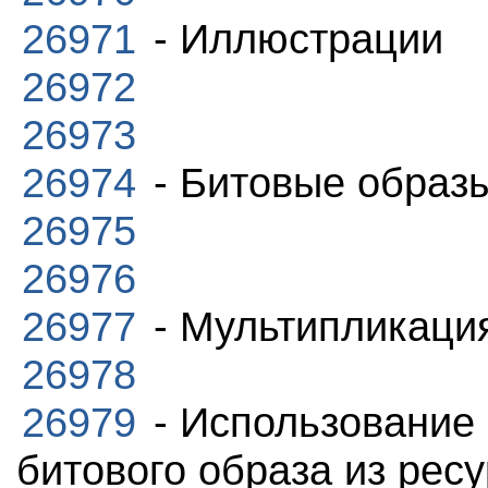
26971
- Иллюстрации
26972
26973
26974
- Битовые образ
26975
26976
26977
- Мультипликация
26978
26979
- Использование 
битового образа из рес