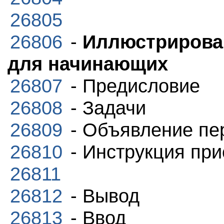
26805
26806
-
Иллюстрирова
для начинающих
26807
- Предисловие
26808
- Задачи
26809
- Объявление пе
26810
- Инструкция пр
26811
26812
- Вывод
26813
- Ввод