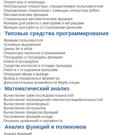
Операторы и операнды
Нейтральные операторы, определяемые пользователем
Определение операторов с помощью оператора define
Математические функции
Специальные математические функции
Функции для работы с векторами и матрицами
Функции для работы со строковыми данными
Типовые средства программирования
Функции пользователя
Условные выражения
Циклы for и while
Операторы пропуска и прерывания
Процедуры и процедуры-функции
Ключи в процедурах
Средства контроля и отладки процедур
Работа с отладчиком программ
Операции ввода и вывода
Вывод в специальных форматах
Дополнительные возможности Maple-языка
Математический анализ
Вычисление сумм последовательностей
Вычисление произведений членов последовательностей
Вычисление производных
Вычисление интегралов
Вычисление пределов функций
Разложение функций в ряды
Решение уравнений и неравенств
Анализ функций и полиномов
Анализ функций