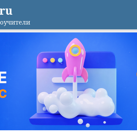
.ru
оучители