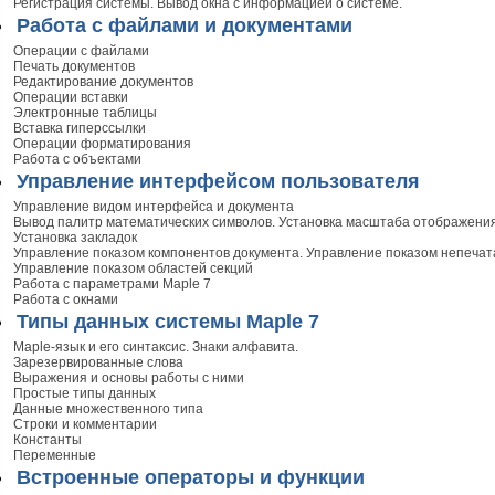
Регистрация системы. Вывод окна с информацией о системе.
Работа с файлами и документами
Операции с файлами
Печать документов
Редактирование документов
Операции вставки
Электронные таблицы
Вставка гиперссылки
Операции форматирования
Работа с объектами
Управление интерфейсом пользователя
Управление видом интерфейса и документа
Вывод палитр математических символов. Установка масштаба отображения
Установка закладок
Управление показом компонентов документа. Управление показом непечат
Управление показом областей секций
Работа с параметрами Maple 7
Работа с окнами
Типы данных системы Maple 7
Maple-язык и его синтаксис. Знаки алфавита.
Зарезервированные слова
Выражения и основы работы с ними
Простые типы данных
Данные множественного типа
Строки и комментарии
Константы
Переменные
Встроенные операторы и функции