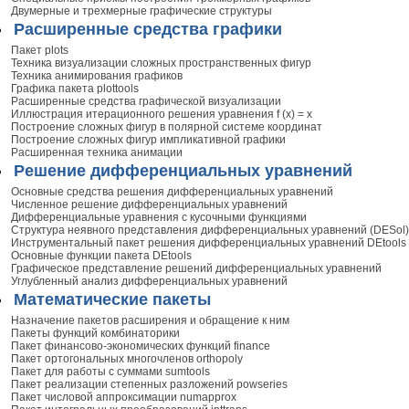
Двумерные и трехмерные графические структуры
Расширенные средства графики
Пакет plots
Техника визуализации сложных пространственных фигур
Техника анимирования графиков
Графика пакета plottools
Расширенные средства графической визуализации
Иллюстрация итерационного решения уравнения f (х) = х
Построение сложных фигур в полярной системе координат
Построение сложных фигур импликативной графики
Расширенная техника анимации
Решение дифференциальных уравнений
Основные средства решения дифференциальных уравнений
Численное решение дифференциальных уравнений
Дифференциальные уравнения с кусочными функциями
Структура неявного представления дифференциальных уравнений (DESol)
Инструментальный пакет решения дифференциальных уравнений DEtools
Основные функции пакета DEtools
Графическое представление решений дифференциальных уравнений
Углубленный анализ дифференциальных уравнений
Математические пакеты
Назначение пакетов расширения и обращение к ним
Пакеты функций комбинаторики
Пакет финансово-экономических функций finance
Пакет ортогональных многочленов orthopoly
Пакет для работы с суммами sumtools
Пакет реализации степенных разложений powseries
Пакет числовой аппроксимации numapprox