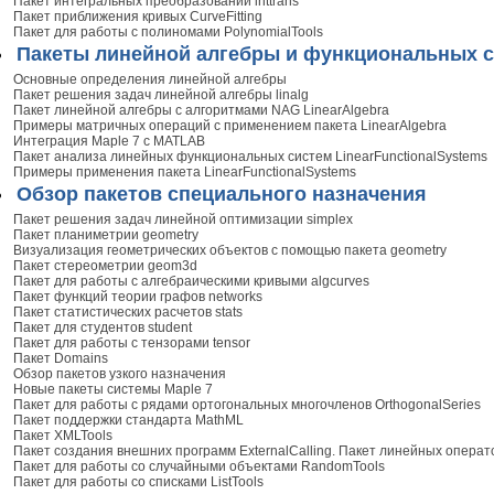
Пакет интегральных преобразований inttrans
Пакет приближения кривых CurveFitting
Пакет для работы с полиномами PolynomialTools
Пакеты линейной алгебры и функциональных 
Основные определения линейной алгебры
Пакет решения задач линейной алгебры linalg
Пакет линейной алгебры с алгоритмами NAG LinearAlgebra
Примеры матричных операций с применением пакета LinearAlgebra
Интеграция Maple 7 с MATLAB
Пакет анализа линейных функциональных систем LinearFunctionalSystems
Примеры применения пакета LinearFunctionalSystems
Обзор пакетов специального назначения
Пакет решения задач линейной оптимизации simplex
Пакет планиметрии geometry
Визуализация геометрических объектов с помощью пакета geometry
Пакет стереометрии geom3d
Пакет для работы с алгебраическими кривыми algcurves
Пакет функций теории графов networks
Пакет статистических расчетов stats
Пакет для студентов student
Пакет для работы с тензорами tensor
Пакет Domains
Обзор пакетов узкого назначения
Новые пакеты системы Maple 7
Пакет для работы с рядами ортогональных многочленов OrthogonalSeries
Пакет поддержки стандарта MathML
Пакет ХМLTools
Пакет создания внешних программ ExternalCalling. Пакет линейных операто
Пакет для работы со случайными объектами RandomTools
Пакет для работы со списками ListTools