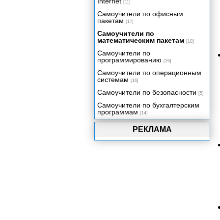
Internet
[11]
Самоучители по офисным
пакетам
[17]
Самоучители по
математическим пакетам
[10]
Самоучители по
программированию
[26]
Самоучители по операционным
системам
[16]
Самоучители по безопасности
[5]
Самоучители по бухгалтерским
программам
[14]
РЕКЛАМА