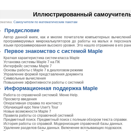
Иллюстрированный самоучитель 
ематика:
Самоучители по математическим пакетам
Предисловие
Автор данной книги, как и многие почитатели компьютерных вычислений
программируемых микрокалькуляторов до работы на малых и персона
языки программирования высокого уровня. Это нашло отражение в его ранн
Первое знакомство с системой Maple
Краткая характеристика систем класса Maple
Установка системы Maple 7 на ПК
Интерфейс системы Maple 7
Основы работы с Maple 7 в диалоговом режиме
Управление формой представления документа
Символьные вычисления
Повышение эффективности работы с системой
Информационная поддержка Maple
Работа со справочной системой. Меню Help.
Просмотр введения
Оперативная справка по контексту
Обучающий курс New User's Tour
Новые возможности Maple 7
Правила работы со справочной системой
Предметный поиск. Предметный поиск с полным обзором текста справки.
История работы со справкой. Модернизация справочной базы данных.
Удаление разделов базы данных. Включение всплывающих подсказок.