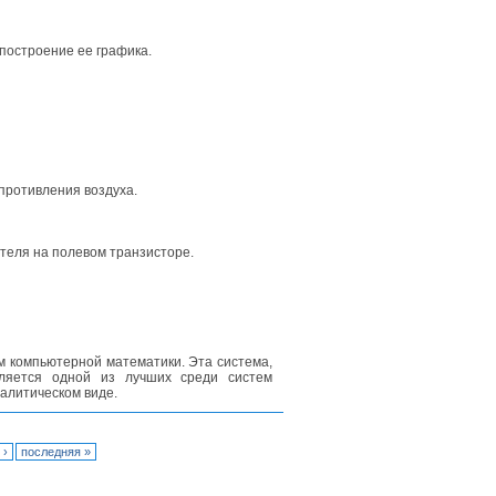
построение ее графика.
противления воздуха.
теля на полевом транзисторе.
ем компьютерной математики. Эта система,
вляется одной из лучших среди систем
алитическом виде.
 ›
последняя »