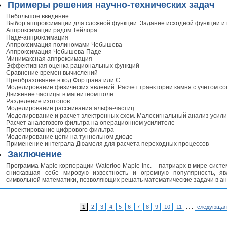
Примеры решения научно-технических задач
Небольшое введение
Выбор аппроксимации для сложной функции. Задание исходной функции и 
Аппроксимации рядом Тейлора
Паде-аппроксимация
Аппроксимация полиномами Чебышева
Аппроксимация Чебышева-Паде
Минимаксная аппроксимация
Эффективная оценка рациональных функций
Сравнение времен вычислений
Преобразование в код Фортрана или С
Моделирование физических явлений. Расчет траектории камня с учетом со
Движение частицы в магнитном поле
Разделение изотопов
Моделирование рассеивания альфа-частиц
Моделирование и расчет электронных схем. Малосигнальный анализ усили
Расчет аналогового фильтра на операционном усилителе
Проектирование цифрового фильтра
Моделирование цепи на туннельном диоде
Применение интеграла Дюамеля для расчета переходных процессов
Заключение
Программа Maple корпорации Waterloo Maple Inc. – патриарх в мире сист
снискавшая себе мировую известность и огромную популярность, я
символьной математики, позволяющих решать математические задачи в ан
…
1
2
3
4
5
6
7
8
9
10
11
следующая