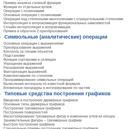
Пример анализа сложной функции
Функции из отдельных кусков
Операции с полиномами
Основные операции с полиномами
Операции над степенными многочленами с отрицательными степенями
Интерполяция и аппроксимация функциональных зависимостей
Сплайн-интерполяция и аппроксимация
Прямое и обратное Z-преобразования
Символьные (аналитические) операции
Основные операции с выражениями
Преобразование выражений
Контроль за типами объектов
Подстановки
Функции сортировки и селекции
Упрощение выражений
Расширение выражений
Факторизация выражений
Комплектование по степеням
Программирование символьных операций
Вычисление интеграла по известной формуле
Вложенные процедуры и интегрирование по частям
Типовые средства построения графиков
Введение в построение двумерных графиков
Основные типы двумерных графиков
Построение трехмерных графиков
Построение поверхностей
Масштабирование трехмерных фигур и изменение углов их обзора
Занимательные фигуры – трехмерные графики
Быстрое построение графиков
Специальные приемы построения трехмерных графиков