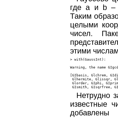
где а и b –
Таким образо
целыми коор
чисел. Па
представите
этими числам
> with(GaussInt):

Warning, the name GIgcd
[GIbasis, Glchrem, GIdi
 Glhermite, Glissqr, Gl
 Glorder, GIphi, GIprim
Нетрудно з
известные ч
добавлены