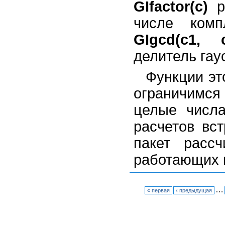
GIfactor(c)
ра
числе комп
GIgcd(c1, 
делитель гаус
Функции эт
ограничимся
целые числа
расчетов вст
пакет рассч
работающих в
…
« первая
‹ предыдущая