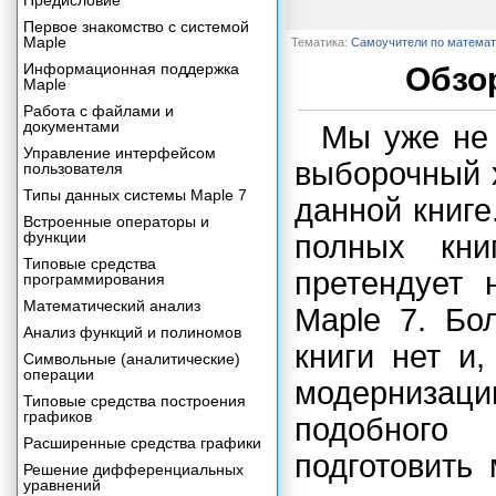
Предисловие
Первое знакомство с системой
Maple
Тематика:
Самоучители по математ
Информационная поддержка
Обзор
Maple
Работа с файлами и
документами
Мы уже не 
Управление интерфейсом
выборочный 
пользователя
Типы данных системы Maple 7
данной книге
Встроенные операторы и
функции
полных кни
Типовые средства
претендует 
программирования
Математический анализ
Maple 7. Бо
Анализ функций и полиномов
книги нет и
Символьные (аналитические)
операции
модернизаци
Типовые средства построения
графиков
подобного
Расширенные средства графики
подготовить
Решение дифференциальных
уравнений