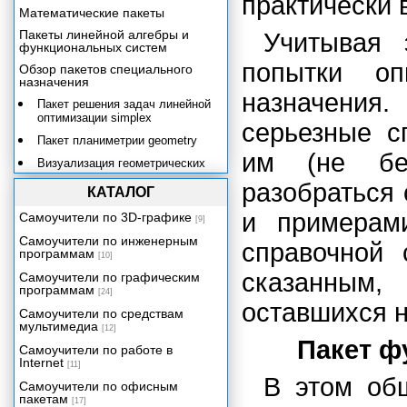
практически 
Математические пакеты
Пакеты линейной алгебры и
Учитывая 
функциональных систем
попытки оп
Обзор пакетов специального
назначения
назначения
Пакет решения задач линейной
оптимизации simplex
серьезные с
Пакет планиметрии geometry
им (не бе
Визуализация геометрических
объектов с помощью пакета
разобраться 
geometry
КАТАЛОГ
Пакет стереометрии geom3d
и примерам
Самоучители по 3D-графике
[9]
Пакет для работы с
Самоучители по инженерным
справочной
алгебраическими кривыми
программам
[10]
algcurves
сказанным,
Самоучители по графическим
Пакет функций теории графов
программам
[24]
networks
оставшихся н
Самоучители по средствам
Пакет статистических расчетов
мультимедиа
[12]
stats
Пакет ф
Самоучители по работе в
Пакет для студентов student
Internet
[11]
В этом об
Пакет для работы с тензорами
Самоучители по офисным
tensor
пакетам
[17]