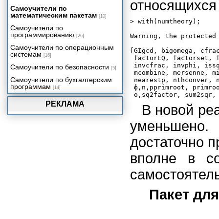
относящихся 
Пакет Domains
Самоучители по
математическим пакетам
[10]
Обзор пакетов узкого
> with(numtheory);

назначения
Самоучители по
программированию
Warning, the protected 
[26]
Новые пакеты системы Maple 7
Самоучители по операционным
Пакет для работы с рядами
[GIgcd, bigomega, cfrac
системам
[16]
ортогональных многочленов
 factorEQ, factorset, f
OrthogonalSeries
 invcfrac, invphi, issq
Самоучители по безопасности
[5]
 mcombine, mersenne, mi
Пакет поддержки стандарта
Самоучители по бухгалтерским
 nearestp, nthconver, n
MathML
программам
 ф,n,pprimroot, primroo
[14]
Пакет ХМLTools
РЕКЛАМА
В новой ре
Пакет создания внешних
программ ExternalCalling. Пакет
уменьшено. 
линейных операторов Linear-
Operators.
достаточно п
Пакет для работы со
случайными объектами
вполне в со
RandomTools
Пакет для работы со списками
самостоятель
ListTools
Пакет дл
Примеры решения научно-
технических задач
Заключение