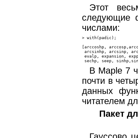
Этот весь
следующие ф
числами:
> with(padic);

[arccoshp, arccosp,arcc
 arcsinhp, arcsinp, arc
 evalp, expansion, expp
В Maple 7 
почти в четы
данных фун
читателем дл
Пакет д
Гауссово ц