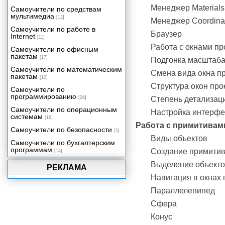
Менеджер Materials
Самоучители по средствам
мультимедиа
[12]
Менеджер Coordina
Самоучители по работе в
Браузер
Internet
[11]
Работа с окнами пр
Самоучители по офисным
пакетам
[17]
Подгонка масштаба
Самоучители по математическим
Смена вида окна п
пакетам
[10]
Структура окон про
Самоучители по
программированию
[26]
Степень детализац
Самоучители по операционным
Настройка интерфе
системам
[16]
Работа с примитивам
Самоучители по безопасности
[5]
Виды объектов
Самоучители по бухгалтерским
программам
Создание примитив
[14]
Выделение объект
РЕКЛАМА
Навигация в окнах
Параллелепипед
Сфера
Конус