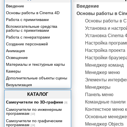
Введение
Введение
Основы работы в Cinema 4D
Основы работы в Cin
Работа с примитивами
Основы работы в C
Вспомогательные средства
Установка и настр
работы с примитивами
Установка Cinema 
Работа с генераторами
Настройка програ
Создание персонажей
Настройка проекта
Анимация
Освещение
Настройки браузер
Материалы и текстурные карты
Менеджер команд
Камеры
Менеджер меню
Дополнительные объекты сцены
Элементы интерфе
Визуализация
Менеджеры
КАТАЛОГ
Панель меню
Командные панели
Самоучители по 3D-графике
[9]
Контекстное меню к
Самоучители по инженерным
программам
[10]
Основные менедж
Самоучители по графическим
Менеджер Objects
программам
[24]