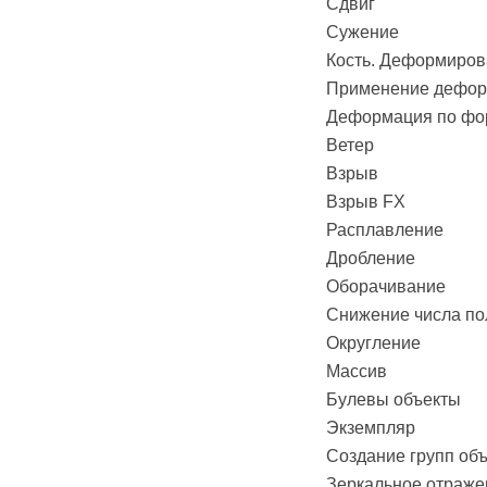
Сдвиг
Сужение
Кость. Деформиров
Применение дефор
Деформация по фо
Ветер
Взрыв
Взрыв FX
Расплавление
Дробление
Оборачивание
Снижение числа по
Округление
Массив
Булевы объекты
Экземпляр
Создание групп об
Зеркальное отраже