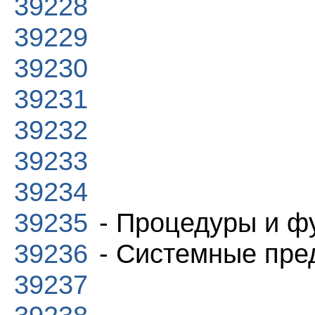
39228
39229
39230
39231
39232
39233
39234
39235
- Процедуры и фу
39236
- Системные пре
39237