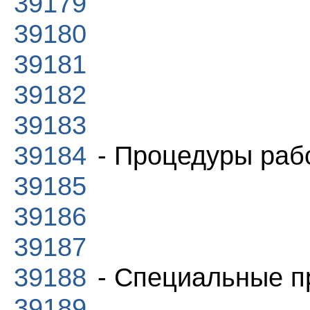
39179
39180
39181
39182
39183
39184
- Процедуры раб
39185
39186
39187
39188
- Специальные п
39189