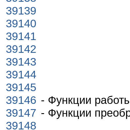
39139
39140
39141
39142
39143
39144
39145
39146
- Функции работ
39147
- Функции преоб
39148