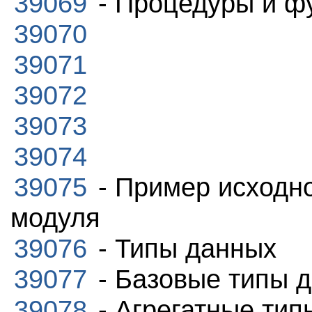
39069
- Процедуры и ф
39070
39071
39072
39073
39074
39075
- Пример исходно
модуля
39076
- Типы данных
39077
- Базовые типы 
39078
- Агрегатные тип