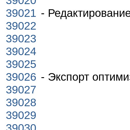
39020
39021
- Редактирование
39022
39023
39024
39025
39026
- Экспорт оптим
39027
39028
39029
39030