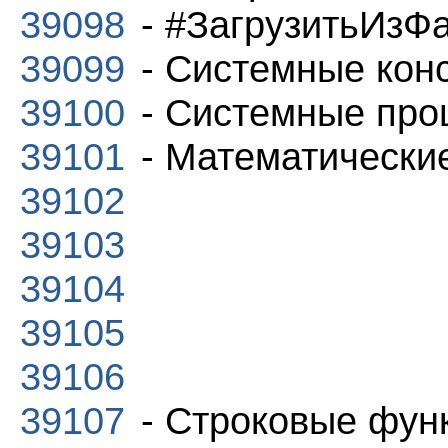
39098
- #ЗагрузитьИзФ
39099
- Системные кон
39100
- Системные про
39101
- Математически
39102
39103
39104
39105
39106
39107
- Строковые фун