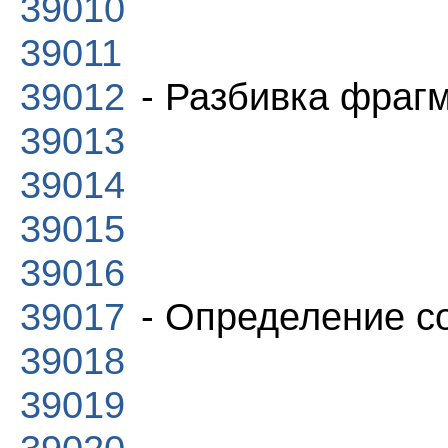
39010
39011
39012
- Разбивка фраг
39013
39014
39015
39016
39017
- Определение с
39018
39019