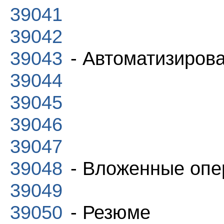
39041
39042
39043
- Автоматизиров
39044
39045
39046
39047
39048
- Вложенные опе
39049
39050
- Резюме