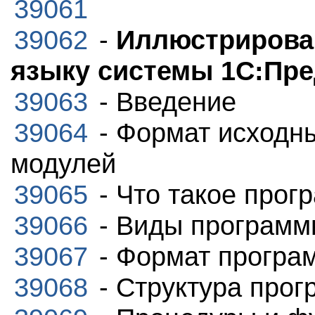
39061
39062
-
Иллюстрирова
языку системы 1С:Пр
39063
- Введение
39064
- Формат исходн
модулей
39065
- Что такое про
39066
- Виды программ
39067
- Формат програ
39068
- Структура прог