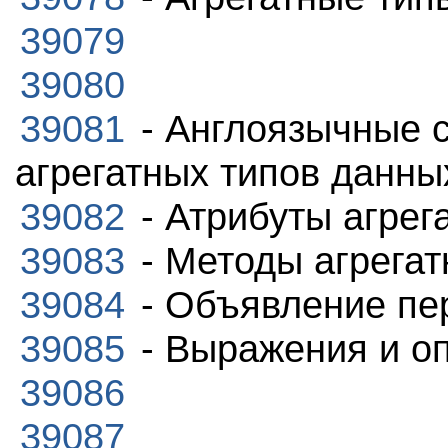
39079
39080
39081
- Англоязычные 
агрегатных типов данны
39082
- Атрибуты агрег
39083
- Методы агрегат
39084
- Объявление пе
39085
- Выражения и о
39086
39087