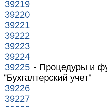
39219
39220
39221
39222
39223
39224
39225
- Процедуры и ф
"Бухгалтерский учет"
39226
39227