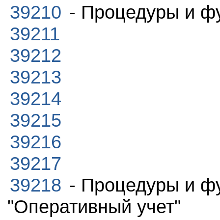
39210
- Процедуры и ф
39211
39212
39213
39214
39215
39216
39217
39218
- Процедуры и ф
"Оперативный учет"