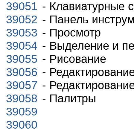
39051
- Клавиатурные 
39052
- Панель инстру
39053
- Просмотр
39054
- Выделение и п
39055
- Рисование
39056
- Редактирование
39057
- Редактирование
39058
- Палитры
39059
39060