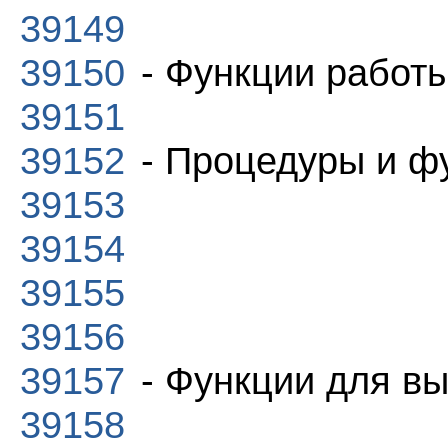
39149
39150
- Функции работы
39151
39152
- Процедуры и ф
39153
39154
39155
39156
39157
- Функции для вы
39158