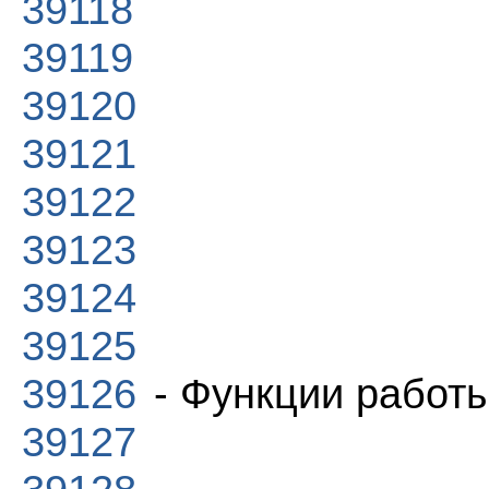
39118
39119
39120
39121
39122
39123
39124
39125
39126
- Функции работы
39127