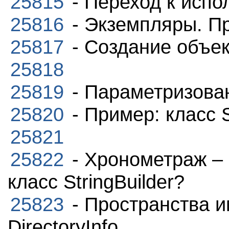
25815
- Переход к испо
25816
- Экземпляры. П
25817
- Создание объек
25818
25819
- Параметризова
25820
- Пример: класс St
25821
25822
- Хронометраж – 
класс StringBuilder?
25823
- Пространства и
DirectoryInfo.