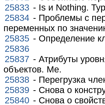
25833
- Is и Nothing. T
25834
- Проблемы с пе
переменных по значени
25835
- Определение к
25836
25837
- Атрибуты уровн
объектов. Me.
25838
- Перегрузка чле
25839
- Снова о констр
25840
- Снова о свойст