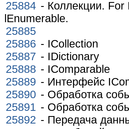
25884
- Коллекции. For
lEnumerable.
25885
25886
- ICollection
25887
- IDictionary
25888
- IComparable
25889
- Интерфейс ICo
25890
- Обработка собы
25891
- Обработка собы
25892
- Передача данн