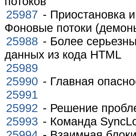
потоков
25987
- Приостановка и
Фоновые потоки (демон
25988
- Более серьезны
данных из кода HTML
25989
25990
- Главная опасно
25991
25992
- Решение пробл
25993
- Команда SyncLo
25994
- Взаимная блок