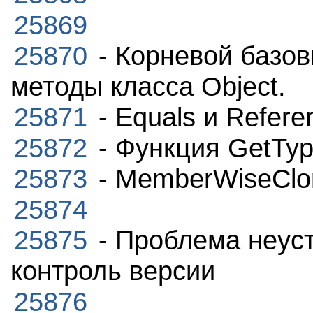
25869
25870
- Корневой базов
методы класса Object.
25871
- Equals и Refere
25872
- Функция GetTyp
25873
- MemberWiseClo
25874
25875
- Проблема неуст
контроль версии
25876