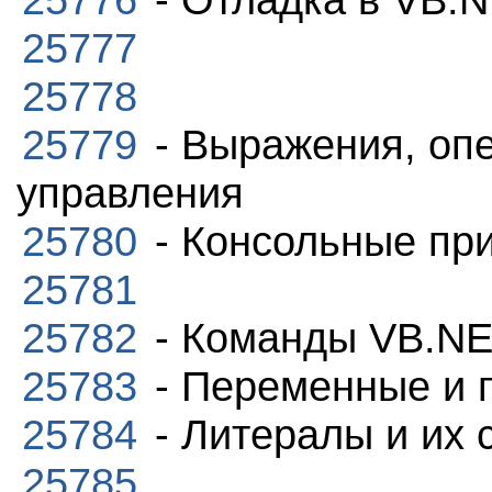
25777
25778
25779
- Выражения, оп
управления
25780
- Консольные пр
25781
25782
- Команды VB.NE
25783
- Переменные и 
25784
- Литералы и их 
25785