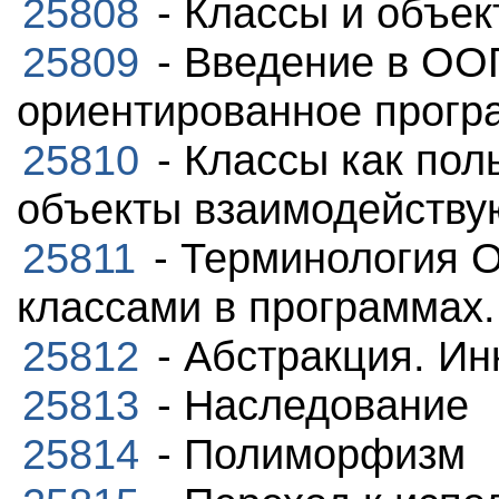
25808
- Классы и объек
25809
- Введение в ООП
ориентированное прогр
25810
- Классы как пол
объекты взаимодействую
25811
- Терминология 
классами в программах.
25812
- Абстракция. Ин
25813
- Наследование
25814
- Полиморфизм