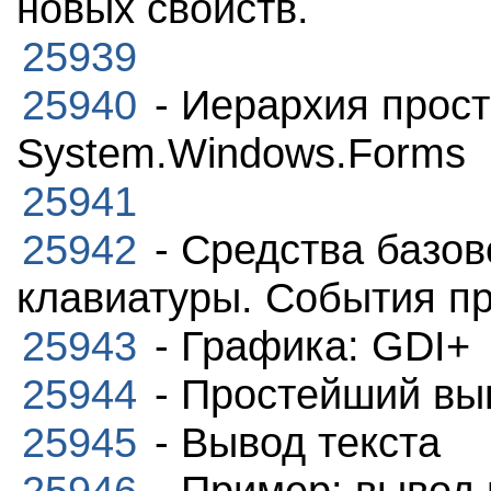
новых свойств.
25939
25940
- Иерархия прос
System.Windows.Forms
25941
25942
- Средства базов
клавиатуры. События пр
25943
- Графика: GDI+
25944
- Простейший вы
25945
- Вывод текста
25946
- Пример: вывод 