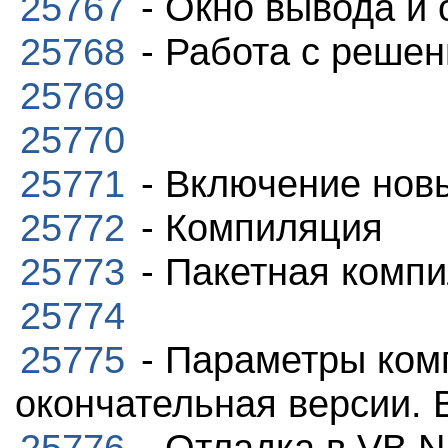
25767
- Окно вывода и 
25768
- Работа с реше
25769
25770
25771
- Включение нов
25772
- Компиляция
25773
- Пакетная комп
25774
25775
- Параметры ком
окончательная версии.
25776
- Отладка в VB.