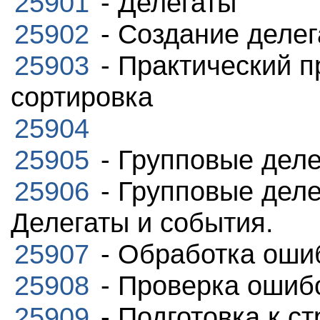
25901
- Делегаты
25902
- Создание делег
25903
- Практический 
сортировка
25904
25905
- Групповые дел
25906
- Групповые деле
Делегаты и события.
25907
- Обработка оши
25908
- Проверка ошиб
25909
- Подготовка к с