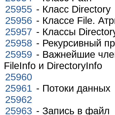
25955
- Класс Directory
25956
- Классе File. Ат
25957
- Классы Directory
25958
- Рекурсивный пр
25959
- Важнейшие член
FileInfo и DirectoryInfo
25960
25961
- Потоки данных
25962
25963
- Запись в файл