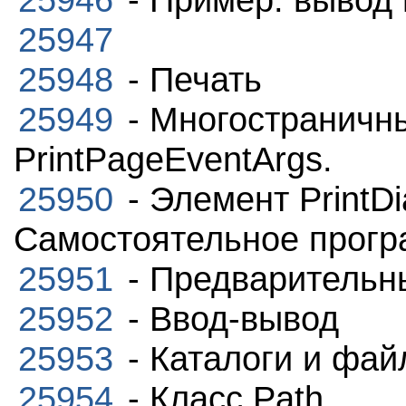
25947
25948
- Печать
25949
- Многостраничны
PrintPageEventArgs.
25950
- Элемент PrintDi
Самостоятельное прогр
25951
- Предварительн
25952
- Ввод-вывод
25953
- Каталоги и фа
25954
- Класс Path