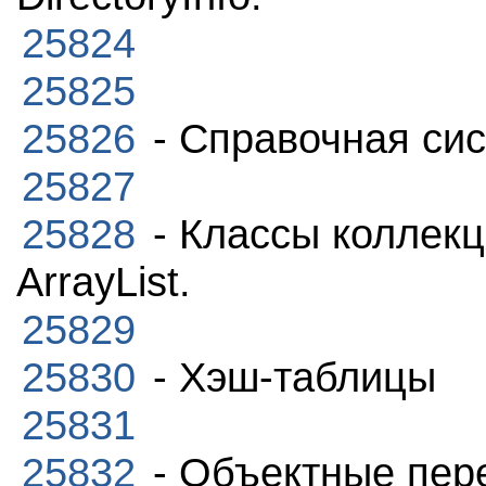
25824
25825
25826
- Справочная сис
25827
25828
- Классы коллекц
ArrayList.
25829
25830
- Хэш-таблицы
25831
25832
- Объектные пер