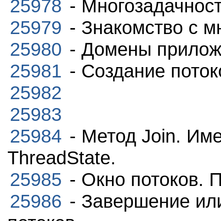
25978
- Многозадачнос
25979
- Знакомство с м
25980
- Домены прило
25981
- Создание поток
25982
25983
25984
- Метод Join. Име
ThreadState.
25985
- Окно потоков. 
25986
- Завершение ил