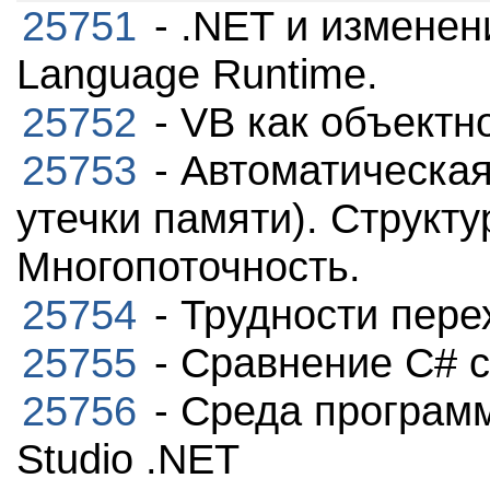
25751
- .NET и измене
Language Runtime.
25752
- VB как объектн
25753
- Автоматическая
утечки памяти). Структ
Многопоточность.
25754
- Трудности пере
25755
- Сравнение С# 
25756
- Среда программ
Studio .NET