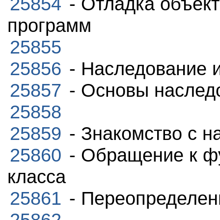
25854
- Отладка объек
программ
25855
25856
- Наследование 
25857
- Основы наслед
25858
25859
- Знакомство с 
25860
- Обращение к ф
класса
25861
- Переопределени
25862