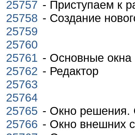
25757
- Приступаем к р
25758
- Создание ново
25759
25760
25761
- Основные окна
25762
- Редактор
25763
25764
25765
- Окно решения. 
25766
- Окно внешних 