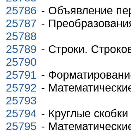
25786
- Объявление пе
25787
- Преобразовани
25788
25789
- Строки. Строко
25790
25791
- Форматировани
25792
- Математически
25793
25794
- Круглые скобки
25795
- Математически