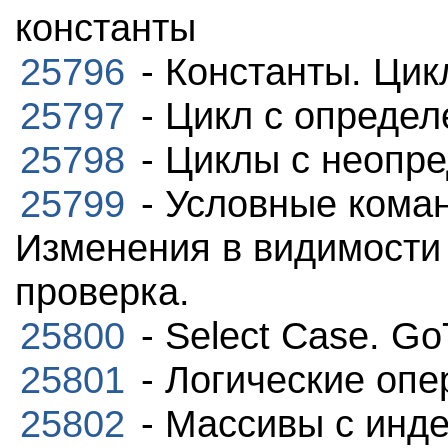
константы
25796
- Константы. Цик
25797
- Цикл с опреде
25798
- Циклы с неопр
25799
- Условные кома
Изменения в видимости
проверка.
25800
- Select Case. Go
25801
- Логические опе
25802
- Массивы с инде