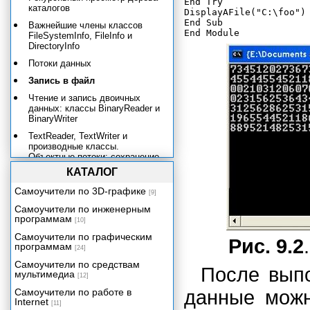
End Try

каталогов
DisplayAFile("C:\foo")

End Sub

Важнейшие члены классов
FileSystemInfo, FileInfo и
DirectoryInfo
Потоки данных
Запись в файл
Чтение и запись двоичных
данных: классы BinaryReader и
BinaryWriter
TextReader, TextWriter и
производные классы.
Объектные потоки: сохранение
и восстановление объектов.
КАТАЛОГ
Простая сериализация. Простое
Самоучители по 3D-графике
[9]
восстановление. Применение
сериализации при клонировании
Самоучители по инженерным
объектов.
программам
[10]
Практический пример:
Самоучители по графическим
Рис. 9.2
динамический список с
программам
[24]
поддержкой сериализации
Самоучители по средствам
После выпо
Сетевые потоки
мультимедиа
[12]
Монитор файловой системы
Самоучители по работе в
данные мож
Internet
[11]
Многопоточные приложения