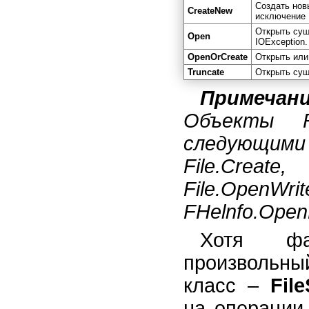
Создать нов
CreateNew
исключение 
Открыть сущ
Open
IOException
OpenOrCreate
Открыть или
Truncate
Открыть су
Примечан
Объекты F
следующими 
File.Crea
File.OpenWr
FHelnfo.Ope
Хотя фа
произвольн
класс –
Fil
на операции