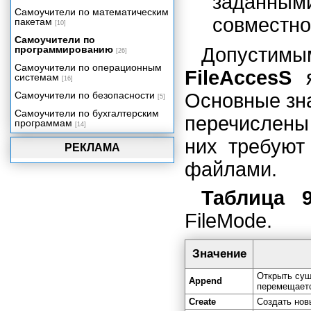
заданны
Краткий обзор ASP.NET
Самоучители по математическим
совместно
пакетам
Сборки .NET, установка
[10]
приложений и COM Interop
Самоучители по
программированию
Допустимы
[26]
Самоучители по операционным
FileAccesS
я
системам
[16]
Самоучители по безопасности
Основные зн
[5]
Самоучители по бухгалтерским
перечислены 
программам
[14]
них требуют
РЕКЛАМА
файлами.
Таблица 9
FileMode.
Значение
Открыть сущ
Append
перемещаетс
Create
Создать нов