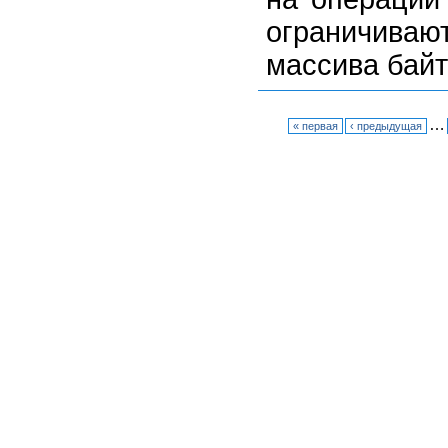
ограничива
массива бай
…
« первая
‹ предыдущая