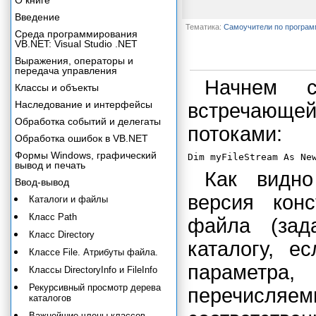
О книге
Введение
Тематика:
Самоучители по програ
Среда программирования
VB.NET: Visual Studio .NET
Выражения, операторы и
передача управления
Начнем с
Классы и объекты
Наследование и интерфейсы
встречающ
Обработка событий и делегаты
потоками:
Обработка ошибок в VB.NET
Формы Windows, графический
вывод и печать
Как видно
Ввод-вывод
версия кон
Каталоги и файлы
Класс Path
файла (зад
Класс Directory
каталогу, е
Классе File. Атрибуты файла.
параметра,
Классы DirectoryInfo и FileInfo
Рекурсивный просмотр дерева
перечисля
каталогов
Важнейшие члены классов