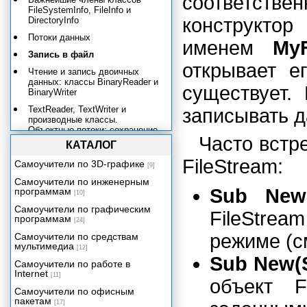
соответстве
FileSystemInfo, FileInfo и
конструкто
DirectoryInfo
Потоки данных
именем
MyF
Запись в файл
открывает е
Чтение и запись двоичных
данных: классы BinaryReader и
существует.
BinaryWriter
TextReader, TextWriter и
записывать д
производные классы.
Объектные потоки: сохранение
Часто встр
и восстановление объектов.
КАТАЛОГ
Простая сериализация. Простое
FileStream:
Самоучители по 3D-графике
[9]
восстановление. Применение
сериализации при клонировании
Самоучители по инженерным
объектов.
Sub New(
программам
[10]
Практический пример:
Самоучители по графическим
FileStre
динамический список с
программам
[24]
поддержкой сериализации
режиме (с
Самоучители по средствам
Сетевые потоки
мультимедиа
[12]
Sub New(S
Монитор файловой системы
Самоучители по работе в
Internet
[11]
Многопоточные приложения
объект F
Самоучители по офисным
Поддержка баз данных в VB.NET
пакетам
[17]