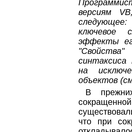
Программи
создаваемых классов
версиям VB
Окно классов
Отладка объектно-
следующее
ориентированных программ
ключевое 
Наследование и интерфейсы
эффекты ег
Обработка событий и делегаты
Обработка ошибок в VB.NET
"Свойства"
Формы Windows, графический
вывод и печать
синтаксиса
Ввод-вывод
на исключе
Многопоточные приложения
объектов (см
Поддержка баз данных в VB.NET
Краткий обзор ASP.NET
В прежни
Сборки .NET, установка
приложений и COM Interop
сокращенн
существовал
что при сок
откладыв