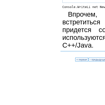
Впрочем,
встретиться
придется с
используютс
C++/Java.
« первая
‹ предыдущ