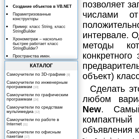
позволяет з
Создание объектов в VB.NET
числами о
Параметризованные
конструкторы
положитель
Пример: класс String, класс
StringBuilder
интервале. 
Хронометраж – насколько
методы ко
быстрее работает класс
StringBuilder?
конкретного
Пространства имен.
Импортирование. Класс
предваритель
DirectoryInfo.
КАТАЛОГ
Справочная система и .NET
объект) клас
Самоучители по 3D-графике
[9]
Framework
Самоучители по инженерным
Классы коллекций в .NET
Сделать эт
программам
[10]
Framework. ArrayList.
Самоучители по графическим
любом вари
Хэш-таблицы
программам
[24]
Объектные переменные
New
. Самы
Самоучители по средствам
мультимедиа
[12]
Is и Nothing. TypeName и
компактный
TypeOf.
Самоучители по работе в
Internet
[11]
Проблемы с передачей
объявления к
объектных переменных по
Самоучители по офисным
значению
пакетам
[17]