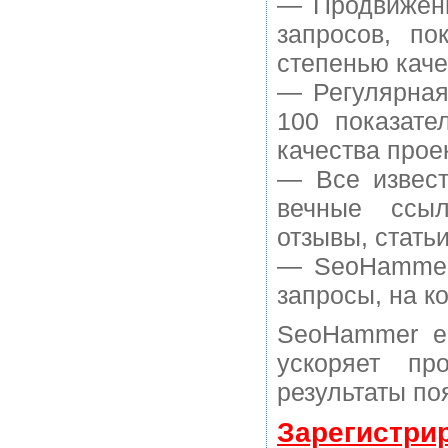
— Продвижени
запросов, п
степенью каче
— Регулярная
100 показате
качества прое
— Все извест
вечные ссыл
отзывы, статьи
— SeoHammer 
запросы, на к
SeoHammer е
ускоряет пр
результаты по
Зарегистри