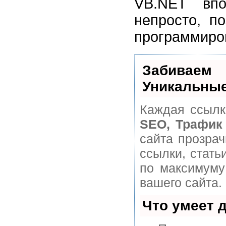
VB.NET впо
непросто, п
программиров
Забивае
Уникальные
Каждая ссылк
SEO, Трафик
сайта прозра
ссылки, стать
по максимуму
вашего сайта.
Что умеет 