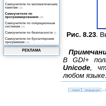
Пример: вывод всех шрифтов в
Самоучители по математическим
системе
пакетам
[10]
Печать
Самоучители по
программированию
[26]
Многостраничный вывод. О
классе PrintPageEventArgs.
Самоучители по операционным
системам
[16]
Элемент PrintDialog и
конфигурация печати.
Самоучители по безопасности
Рис. 8.23
. В
[5]
Самостоятельное
Самоучители по бухгалтерским
программирование печати.
программам
[14]
Предварительный просмотр
РЕКЛАМА
Примечан
Ввод-вывод
Многопоточные приложения
В GDI+ пол
Поддержка баз данных в VB.NET
Unicode
, ч
Краткий обзор ASP.NET
любом языке
Сборки .NET, установка
приложений и COM Interop
…
« первая
‹ предыдущая