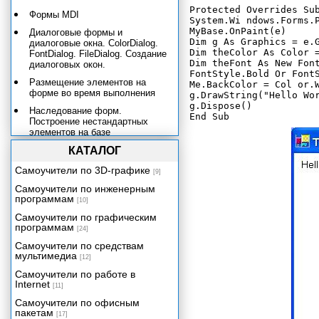
Protected Overrides Sub
Формы MDI
System.Wi ndows.Forms.P
MyBase.OnPaint(e)

Диалоговые формы и
Dim g As Graphics = e.G
диалоговые окна. ColorDialog.
Dim theColor As Color =
FontDialog. FileDialog. Создание
Dim theFont As New Font
диалоговых окон.
FontStyle.Bold Or FontS
Размещение элементов на
Me.BackColor = Col or.W
форме во время выполнения
g.DrawString("Hello Wor
g.Dispose()

Наследование форм.
Построение нестандартных
элементов на базе
наследования.
КАТАЛОГ
Переопределение события
Самоучители по 3D-графике
[9]
Добавление новых событий.
Самоучители по инженерным
Добавление новых свойств.
программам
[10]
Иерархия пространства имен
Самоучители по графическим
System.Windows.Forms
программам
[24]
Средства базового класса
Самоучители по средствам
Control. События клавиатуры.
мультимедиа
События проверки.
[12]
Самоучители по работе в
Графика: GDI+
Internet
[11]
Простейший вывод
Самоучители по офисным
Вывод текста
пакетам
[17]