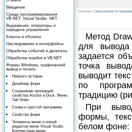
О книге
Введение
Тематика:
Самоучители по програ
Среда программирования
VB.NET: Visual Studio .NET
Выражения, операторы и
передача управления
Метод Draw
Классы и объекты
Наследование и интерфейсы
для вывода
Обработка событий и делегаты
задается объ
Обработка ошибок в VB.NET
точка выво
Формы Windows, графический
вывод и печать
выводит текс
Немного истории
по програ
Дизайнер форм
Сохранение пропорций:
традицию (рис
свойства Anchor и Dock. Меню
Tab Order.
При выво
Снова о простой программе
формы, текс
Свойства форм
Элементы меню и новый
белом фоне:
редактор меню Visual Studio.
Контекстные меню.