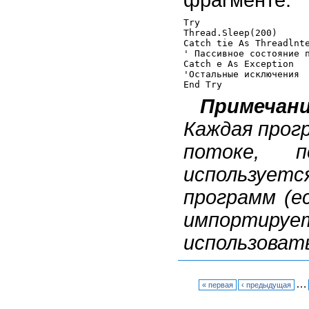
фрагменте:
Try

Thread.Sleep(200)

Catch tie As Threadlnte
' Пассивное состояние п
Catch e As Exception

'Остальные исключения

Примечан
Каждая прог
потоке,
используе
программ (е
импортиру
использовать
…
« первая
‹ предыдущая