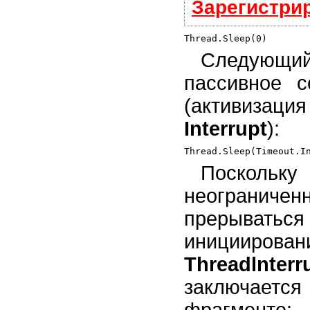
Зарегистри
Следующий 
пассивное с
(активизац
Interrupt
):
Поскольк
неогранич
прерыватьс
иниции
Threadlnterr
заключается