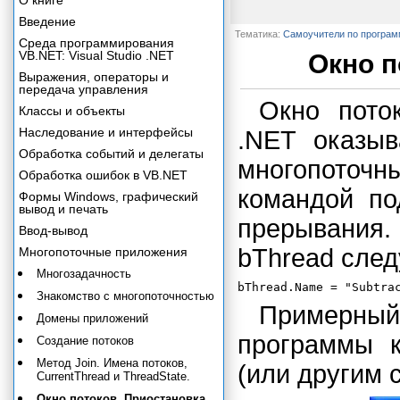
О книге
Введение
Тематика:
Самоучители по програ
Среда программирования
VB.NET: Visual Studio .NET
Окно п
Выражения, операторы и
передача управления
Окно пото
Классы и объекты
Наследование и интерфейсы
.NET оказы
Обработка событий и делегаты
многопоточ
Обработка ошибок в VB.NET
командой п
Формы Windows, графический
вывод и печать
прерывания.
Ввод-вывод
bThread сле
Многопоточные приложения
Многозадачность
Знакомство с многопоточностью
Примерный 
Домены приложений
программы 
Создание потоков
Метод Join. Имена потоков,
(или другим с
CurrentThread и ThreadState.
Окно потоков. Приостановка