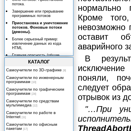
потока.
нормально 
Завершение или прерывание
Кроме того
программных потоков
Приостановка и уничтожение
невозможно п
потоков. Фоновые потоки
(демоны).
оставит о
Более серьезный пример:
извлечение данных из кода
аварийного з
HTML
Главная опасность (общие
В резуль
данные)
КАТАЛОГ
исключени
Решение проблемы:
Самоучители по 3D-графике
синхронизация
[9]
поняли, по
Самоучители по инженерным
Команда SyncLock и класс
программам
Monitor
[10]
следует обр
Самоучители по графическим
Взаимная блокировка
программам
[24]
отрывок из 
Совместная работа с данными
Самоучители по средствам
по мере их создания
мультимедиа
[12]
"…При ун
Многопоточность в графических
Самоучители по работе в
программах
исполнител
Internet
[11]
Следующий шаг: кнопка Show
Самоучители по офисным
Count
ThreadAbort
пакетам
[17]