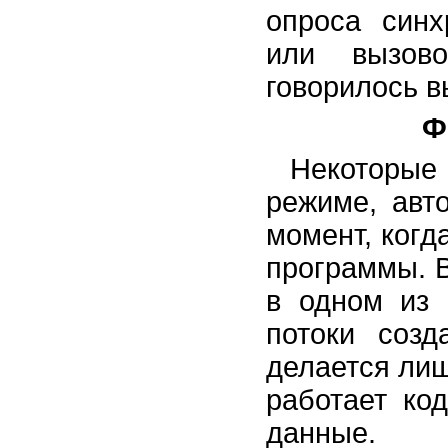
опроса синх
или вызо
говорилось 
Ф
Некоторы
режиме, авт
момент, когд
программы. В
в одном из
потоки соз
делается лиш
работает ко
данные.