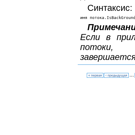
Синтаксис:
Примечан
Если в при
потоки, 
завершаетс
…
« первая
‹ предыдущая