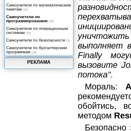
Поддержка баз данных в VB.NET
разновидно
Самоучители по математическим
пакетам
Краткий обзор ASP.NET
[10]
перехват
Самоучители по
Сборки .NET, установка
программированию
приложений и COM Interop
[26]
инициирован
Самоучители по операционным
системам
уничтожит
[16]
Самоучители по безопасности
[5]
выполняет вс
Самоучители по бухгалтерским
программам
Finally мо
[14]
РЕКЛАМА
вызовите Jo
потока"
.
Мораль:
A
рекомендует
обойтись, в
методом
Res
Безопасно 