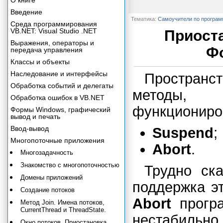
О книге
Введение
Тематика:
Самоучители по програ
Среда программирования
VB.NET: Visual Studio .NET
Приоста
Выражения, операторы и
Фо
передача управления
Классы и объекты
Наследование и интерфейсы
Пространс
Обработка событий и делегаты
методы,
Обработка ошибок в VB.NET
функциониро
Формы Windows, графический
вывод и печать
Ввод-вывод
Suspend
;
Многопоточные приложения
Abort
.
Многозадачность
Знакомство с многопоточностью
Трудно ск
Домены приложений
поддержка э
Создание потоков
Abort
програ
Метод Join. Имена потоков,
CurrentThread и ThreadState.
нестабильно
Окно потоков. Приостановка