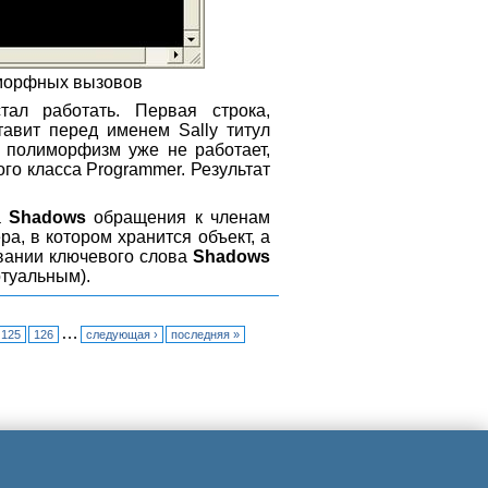
иморфных вызовов
ал работать. Первая строка,
вит перед именем Sally титул
е полиморфизм уже не работает,
го класса Programmer. Результат
а
Shadows
обращения к членам
а, в котором хранится объект, а
овании ключевого слова
Shadows
ртуальным).
…
125
126
следующая ›
последняя »