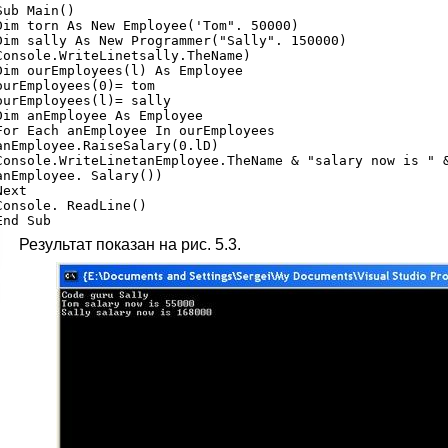
Sub Main()

Dim torn As New Employee('Tom". 50000)

Dim sally As New Programmer("Sally". 150000)

Console.WriteLinetsally.TheName)

Dim ourEmployees(l) As Employee

ourEmployees(0)= tom

ourEmployees(l)= sally

Dim anEmployee As Employee

For Each anEmployee In ourEmployees

anEmployee.RaiseSalary(0.lD)

Console.WriteLinetanEmployee.TheName & "salary now is " &
anEmployee. Salary())

Next

Console. ReadLine()

Результат показан на рис. 5.3.