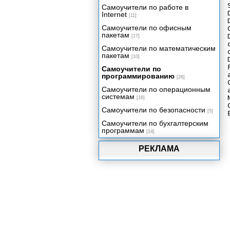
Самоучители по работе в
Коллекции. For Each и
Internet
[11]
интерфейс lEnumerable.
Самоучители по офисным
ICollection
пакетам
[17]
IDictionary
Самоучители по математическим
пакетам
[10]
IComparable
Самоучители по
Интерфейс IComparer
программированию
[26]
Обработка событий и делегаты
Самоучители по операционным
системам
Обработка ошибок в VB.NET
[16]
Самоучители по безопасности
Формы Windows, графический
[5]
вывод и печать
Самоучители по бухгалтерским
Ввод-вывод
программам
[14]
Многопоточные приложения
РЕКЛАМА
Поддержка баз данных в VB.NET
Краткий обзор ASP.NET
Сборки .NET, установка
приложений и COM Interop