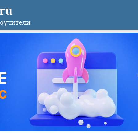
.ru
оучители