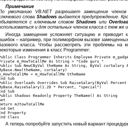
Примечание
По умолчанию VB.NET разрешает замещение членов 
ключевого слова
Shadows
выдается предупреждение. Кром
объявляется с ключевым словом
Shadows
или
Overloa
использоваться и для остальных членов класса с тем же 
Иногда замещение усложняет ситуацию и приводит к
ошибок – например, при полиморфном вызове замещенных 
базового класса. Чтобы рассмотреть эти проблемы на 
некоторые изменения в класс Programmer:
Public Class Programmer Inherits Employee Private m_gadge
Private m_HowToCallMe As String = "Code guru "

Public Sub NewCByVal theName As String, ByVal curSalary A
MyBase.New(theName, curSalary)

m_HowToCal1Me = m_HowToCallMe StheName

End Sub

Public Overloads Overrides Sub RaiseSalary(ByVal Percent 
MyBase.RaiseSalary(1.2D * Percent, "special")

End Sub

Public Shadows Readonly Property TheName() As String

Get

Return mJtowToCallMe

End Get

End Property

А теперь попробуйте запустить новый вариант процеду