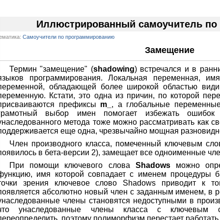
Иллюстрированный самоучитель по V
ематика:
Самоучители по программированию
Замещение
Термин "замещение" (
shadowing
) встречался и в ранн
языков программирования. Локальная переменная, им
переменной, обладающей более широкой областью видим
переменную. Кстати, это одна из причин, по которой п
присваиваются префиксы
m_
, а глобальные переменны
грамотный выбор имен помогает избежать ошибок 
унаследованного метода тоже можно рассматривать как с
поддерживается еще одна, чрезвычайно мощная разновидн
Член производного класса, помеченный ключевым сл
появилось в бета-версии 2), замещает все одноименные чле
При помощи ключевого слова
Shadows
можно опре
функцию, имя которой совпадает с именем процедуры ба
точки зрения ключевое слово Shadows приводит к то
появляется абсолютно новый член с заданным именем, в р
унаследованные члены становятся недоступными в произво
что унаследованные члены класса с ключевым 
переопределить, поэтому полиморфизм перестает работать