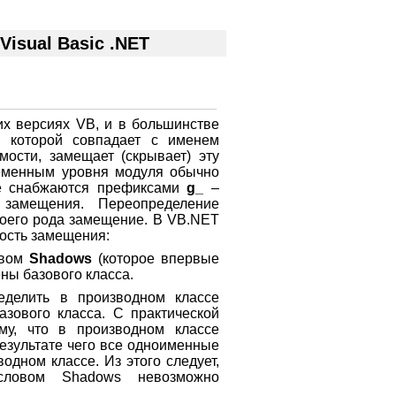
isual Basic .NET
их версиях VB, и в большинстве
я которой совпадает с именем
ости, замещает (скрывает) эту
еременным уровня модуля обычно
е снабжаются префиксами
g_
–
замещения. Переопределение
воего рода замещение. В VB.NET
ость замещения:
овом
Shadows
(которое впервые
ны базового класса.
делить в производном классе
зового класса. С практической
му, что в производном классе
езультате чего все одноименные
дном классе. Из этого следует,
словом Shadows невозможно
.