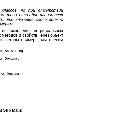
классов, но при отсутствии
е того, если один член класса
ds
, это ключевое слово должно
именем
.
 возникновению нетривиальных
методов и свойств через объект
конкретном примере, мы внесем
t As String

s Decimal)

As Decimal)

ры
Sub Main
: