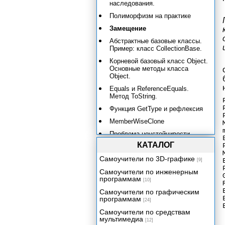
наследования.
Полиморфизм на практике
Замещение
Абстрактные базовые классы.
Пример: класс CollectionBase.
Корневой базовый класс Object.
Основные методы класса
Object.
Equals и ReferenceEquals.
Метод ToString.
Функция GetType и рефлексия
MemberWiseClone
Проблема неустойчивости
базовых классов и контроль
КАТАЛОГ
версии
Самоучители по 3D-графике
[9]
Интерфейсы
Самоучители по инженерным
Механика реализации
программам
[10]
интерфейса. Нетривиальное
применение интерфейсов.
Самоучители по графическим
программам
[24]
Выбор между интерфейсами и
наследованием. Важнейшие
Самоучители по средствам
интерфейсы: ICloneable и
мультимедиа
[12]
IDisposable.