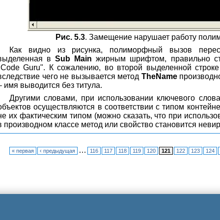
Рис. 5.3
. Замещение нарушает работу пол
Как видно из рисунка, полиморфный вызов перест
выделенная в
Sub Main
жирным шрифтом, правильно ста
"Code Guru". К сожалению, во второй выделенной строк
вследствие чего не вызывается метод
TheName
производно
– имя выводится без титула.
Другими словами, при использовании ключевого слов
объектов осуществляются в соответствии с типом контейнер
не их фактическим типом (можно сказать, что при использ
в производном классе метод или свойство становится неви
…
« первая
‹ предыдущая
116
117
118
119
120
121
122
123
124