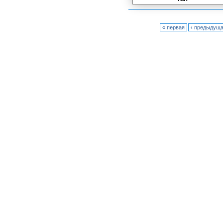
« первая
‹ предыдущ