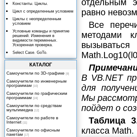
отдельным э
Константы. Циклы.
равно невозмо
Цикл с определенным условием
Циклы с неопределенным
Все переч
условием
Условные команды и принятие
методами к
решений. Изменения в
видимости переменных.
вызываться
Ускоренная проверка.
Select Case. GoTo.
Math.Log10(l0
Логические операторы.
КАТАЛОГ
Массивы.
Примечан
Массивы с индексацией
Самоучители по 3D-графике
[9]
В VB.NET пр
элементов в заданном
Самоучители по инженерным
интервале. Цикл For-Each.
программам
для получен
[10]
Многомерные массивы.
Самоучители по графическим
Процедуры и функции.
Мы рассмотр
программам
[24]
Функции
Самоучители по средствам
пойдет о со
Процедуры. Преждевременный
мультимедиа
[12]
выход из функций или
Самоучители по работе в
Таблица 3
процедур.
Internet
[11]
Передача массивов функциям и
класса Math.
Самоучители по офисным
процедурам. Процедуры и
пакетам
функции с необязательными
[17]