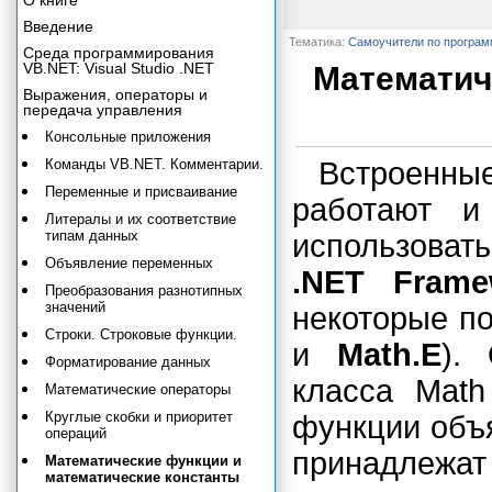
О книге
Введение
Тематика:
Самоучители по програ
Среда программирования
VB.NET: Visual Studio .NET
Математич
Выражения, операторы и
передача управления
Консольные приложения
Команды VB.NET. Комментарии.
Встроенн
Переменные и присваивание
работают и
Литералы и их соответствие
типам данных
использоват
Объявление переменных
.NET Frame
Преобразования разнотипных
значений
некоторые п
Строки. Строковые функции.
и
Math.Е
).
Форматирование данных
класса Math
Математические операторы
Круглые скобки и приоритет
функции объ
операций
принадлежа
Математические функции и
математические константы