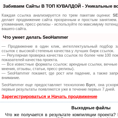
Забиваем Сайты В ТОП КУВАЛДОЙ - Уникальные в
Каждая ссылка анализируется по трем пакетам оценки:
SE
делает продвижение сайта прозрачным и простым занятием.
упоминания, пресс-релизы - используйте по максимуму поте
вашего сайта.
Что умеет делать SeoHammer
— Продвижение в один клик, интеллектуальный подбор з
ссылок с высокой степенью качества у лучших бирж ссылок.
— Регулярная проверка качества ссылок по более чем 100 по
показателей качества проекта.
— Все известные форматы ссылок: арендные ссылки, вечные 
мнения, отзывы, статьи, пресс-релизы).
— SeoHammer покажет, где рост или падение, а также запр
внимание.
SeoHammer еще предоставляет технологию
Буст
, она ускор
первые результаты появляются уже в течение первых 7 дней.
Зарегистрироваться и Начать продвижение
Выходные файлы
Что же получается в результате компиляции проекта? 