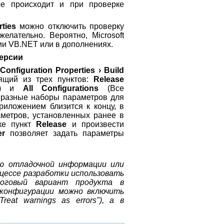
е происходит и при проверке
ties
можно отключить проверку
елательно. Вероятно, Microsoft
ии VB.NET или в дополнениях.
версии
 Configuration Properties › Build
оящий из трех пунктов:
Release
ия) и
All Configurations
(Все
ь разные наборы параметров для
риложением близится к концу, в
аметров, установленных ранее в
ске пункт
Release
и произвести
er
позволяет задать параметры
ию отладочной информации или
цессе разработки использовать
оговый вариант продукта в
 конфигурации можно включить
at warnings as errors"), а в