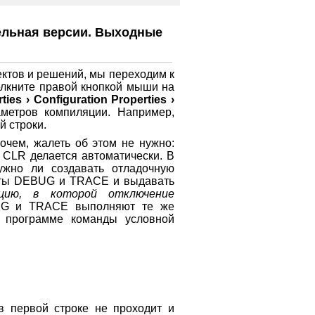
ельная версии. Выходные
ктов и решений, мы переходим к
елкните правой кнопкой мыши на
ties › Configuration Properties ›
метров компиляции. Например,
й строки.
чем, жалеть об этом не нужно:
в CLR делается автоматически. В
ужно ли создавать отладочную
анты DEBUG и TRACE и выдавать
цию, в которой отключение
UG и TRACE выполняют те же
в программе команды условной
в первой строке не проходит и