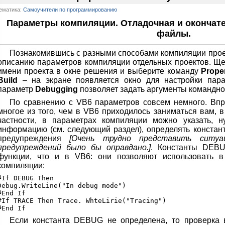
ематика:
Самоучители по программированию
Параметры компиляции. Отладочная и окончат
файлы.
Познакомившись с разными способами компиляции прое
описанию параметров компиляции отдельных проектов. Щ
имени проекта в окне решения и выберите команду
Proper
Build
– на экране появляется окно для настройки пара
параметр
Debugging
позволяет задать аргументы командно
По сравнению с VB6 параметров совсем немного. Впро
многое из того, чем в VB6 приходилось заниматься вам, 
частности, в параметрах компиляции можно указать, н
информацию (см. следующий раздел), определять конст
предупреждения
[Очень трудно представить ситуа
предупреждений было бы оправдано.]
. Константы DEB
функции, что и в VB6: они позволяют использовать 
компиляции:
#If DEBUG Then

Debug.WriteLine("In debug mode")

#End If

#If TRACE Then Trace. WhteLirie("Tracing")

Если константа DEBUG не определена, то проверка 