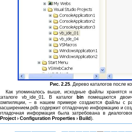
Рис. 2.25
. Дерево каталогов после 
Как упоминалось выше, исходные файлы хранятся н
каталоге vb_ide_01. В каталог
bin
помещаются двоич
компиляции, – в нашем примере создаются файлы с ра
расширением.pdb содержит отладочную информацию и созда
отладочная информация была затребована в диалогово
Project › Configuration Properties › Build
).