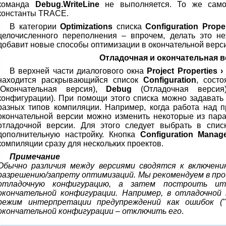
команда
Debug.WriteLine
не выполняется. То же само
константы TRACE.
В категории
Optimizations
списка
Configuration Proper
целочисленного переполнения – впрочем, делать это неж
добавит новые способы оптимизации в окончательной верс
Отладочная и окончательная 
В верхней части диалогового окна
Project Properties ›
находится раскрывающийся список
Configuration
, сост
(Окончательная версия),
Debug
(Отладочная верс
конфигурации). При помощи этого списка можно задават
разных типов компиляции. Например, когда работа над п
окончательной версии можно изменить некоторые из пар
отладочной версии. Для этого следует выбрать в спи
дополнительную настройку. Кнопка
Configuration Manag
компиляции сразу для нескольких проектов.
Примечание
Обычно различия между версиями сводятся к включен
разрешению/запрету оптимизаций. Мы рекомендуем в про
отладочную конфигурацию, а затем построить ит
окончательной конфигурации. Например, в отладочной
режим интерпретации предупреждений как ошибок ("Tre
окончательной конфигурации – отключить его
.