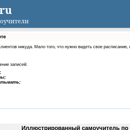
.ru
оучители
оте
 клиентов никуда. Мало того, что нужно видеть свое расписание
ение записей:
;
ты;
батывать;
Иллюстрированный самоучитель по V