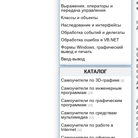
Выражения, операторы и
передача управления
Классы и объекты
Наследование и интерфейсы
Обработка событий и делегаты
Обработка ошибок в VB.NET
Формы Windows, графический
вывод и печать
Ввод-вывод
Многопоточные приложения
КАТАЛОГ
Поддержка баз данных в VB.NET
Самоучители по 3D-графике
Краткий обзор ASP.NET
[9]
Самоучители по инженерным
Сборки .NET, установка
программам
приложений и COM Interop
[10]
Самоучители по графическим
программам
[24]
Самоучители по средствам
мультимедиа
[12]
Самоучители по работе в
Internet
[11]
Самоучители по офисным