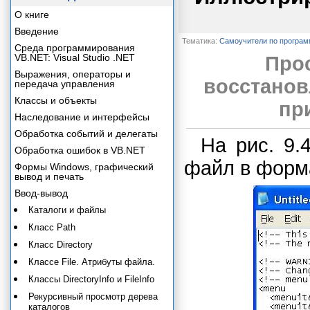
О книге
Введение
Тематика:
Самоучители по програ
Среда программирования
VB.NET: Visual Studio .NET
Прос
Выражения, операторы и
восстанов
передача управления
Классы и объекты
пр
Наследование и интерфейсы
Обработка событий и делегаты
На рис. 9.
Обработка ошибок в VB.NET
файл в форм
Формы Windows, графический
вывод и печать
Ввод-вывод
Каталоги и файлы
Класс Path
Класс Directory
Классе File. Атрибуты файла.
Классы DirectoryInfo и FileInfo
Рекурсивный просмотр дерева
каталогов