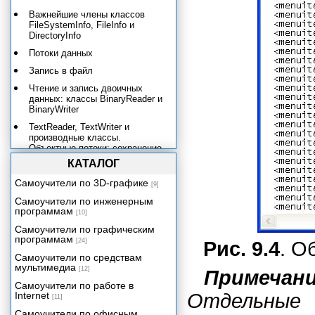
Важнейшие члены классов
FileSystemInfo, FileInfo и
DirectoryInfo
Потоки данных
Запись в файл
Чтение и запись двоичных
данных: классы BinaryReader и
BinaryWriter
TextReader, TextWriter и
производные классы.
Объектные потоки: сохранение
и восстановление объектов.
КАТАЛОГ
Простая сериализация.
Самоучители по 3D-графике
[9]
Простое восстановление.
Применение сериализации
Самоучители по инженерным
при клонировании объектов.
программам
[10]
Практический пример:
Самоучители по графическим
динамический список с
программам
[24]
Рис. 9.4
. О
поддержкой сериализации
Самоучители по средствам
Сетевые потоки
мультимедиа
[12]
Примечан
Монитор файловой системы
Самоучители по работе в
Internet
Отдельные
[11]
Многопоточные приложения
Самоучители по офисным