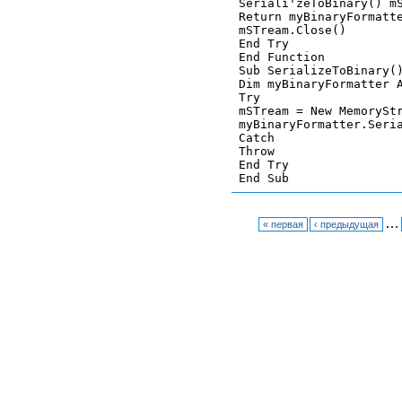
Seriali'zeToBinary() mS
Return myBinaryFormatte
mSTream.Close()

End Try

End Function

Sub SerializeToBinary()
Dim myBinaryFormatter A
Try

mSTream = New MemoryStr
myBinaryFormatter.Seria
Catch

Throw

End Try

…
« первая
‹ предыдущая