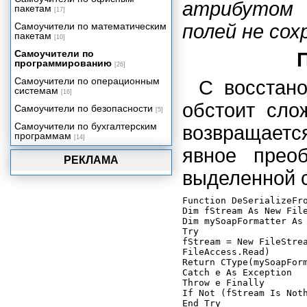
атрибуто
Поддержка баз данных в VB.NET
пакетам
[17]
Краткий обзор ASP.NET
Самоучители по математическим
полей не сох
пакетам
Сборки .NET, установка
[10]
приложений и COM Interop
Самоучители по
программированию
[26]
Самоучители по операционным
С восстано
системам
[16]
обстоит сло
Самоучители по безопасности
[5]
Самоучители по бухгалтерским
возвращает
программам
[14]
явное прео
РЕКЛАМА
выделенной 
Function DeSerializeFro
Dim fStream As New File
Dim mySoapFormatter As 
Try

fStream = New FileStrea
FileAccess.Read)

Return CType(mySoapForm
Catch e As Exception

Throw e Finally

If Not (fStream Is Noth
End Try
