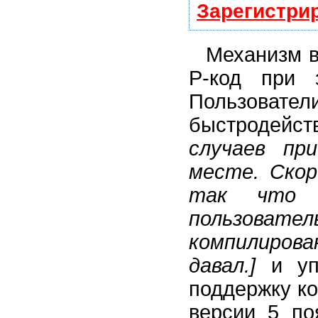
Зарегистри
Механизм в
Р-код при 
Пользовател
быстродей
случаев пр
месте. Ско
так что 
пользовате
компилиров
давал.]
и упр
поддержку к
версии 5 по