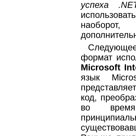
успеха .NET
использовать
наоборот
дополнительн
Следующее
формат испо
Microsoft In
язык Micr
представляе
код, преобр
во время
принципиал
существовав