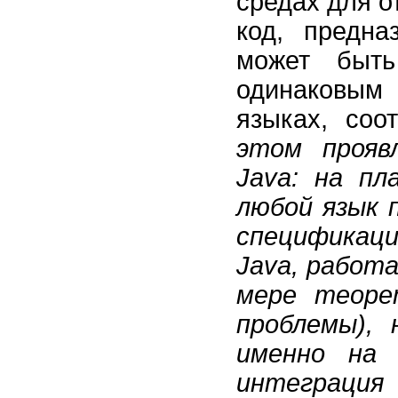
средах для о
код, предн
может быт
одинаковым
языках, со
этом прояв
Java: на п
любой язык 
спецификац
Java, работ
мере теоре
проблемы), 
именно на 
интеграция