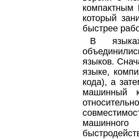
компактным 
который зан
быстрее рабо
В языка
объединилис
языков. Сна
языке, компи
кода), а зат
машинный к
относительн
совместимо
машинного
быстродейст