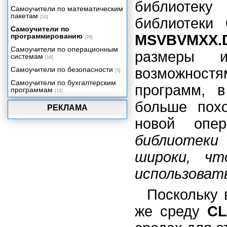
библиотеку
Самоучители по математическим
пакетам
[10]
библиотеки
Самоучители по
программированию
MSVBVMXX.
[26]
Самоучители по операционным
размеры и
системам
[16]
Самоучители по безопасности
возможност
[5]
Самоучители по бухгалтерским
программ, 
программам
[14]
больше пох
РЕКЛАМА
новой опе
библиотеки 
широки, чт
использовать
Поскольку 
же среду
C