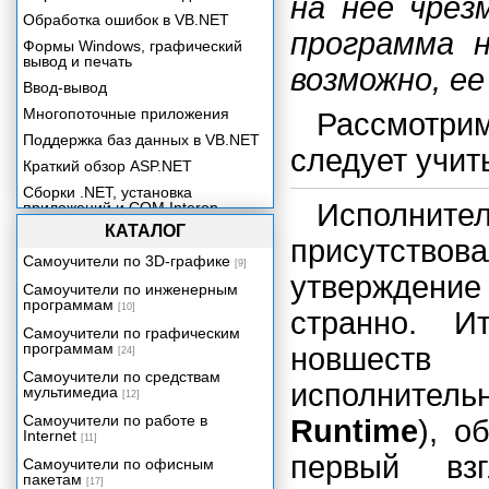
на нее чрез
Обработка ошибок в VB.NET
программа 
Формы Windows, графический
вывод и печать
возможно, ее
Ввод-вывод
Многопоточные приложения
Рассмотр
Поддержка баз данных в VB.NET
следует учит
Краткий обзор ASP.NET
Сборки .NET, установка
Исполнит
приложений и COM Interop
КАТАЛОГ
присутствова
Самоучители по 3D-графике
[9]
утверждени
Самоучители по инженерным
программам
[10]
странно. И
Самоучители по графическим
программам
новшеств
[24]
Самоучители по средствам
исполнител
мультимедиа
[12]
Самоучители по работе в
Runtime
), о
Internet
[11]
первый вз
Самоучители по офисным
пакетам
[17]