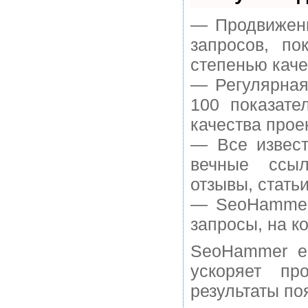
— Продвижени
запросов, п
степенью каче
— Регулярная
100 показате
качества прое
— Все извест
вечные ссыл
отзывы, статьи
— SeoHammer 
запросы, на к
SeoHammer е
ускоряет пр
результаты по