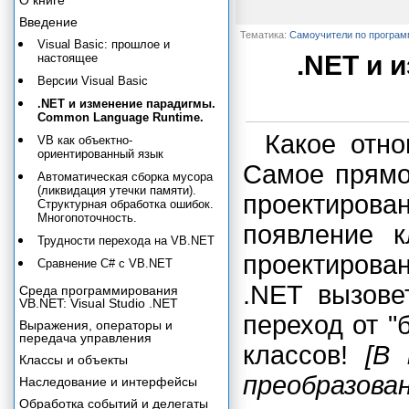
О книге
Введение
Тематика:
Самоучители по програ
Visual Basic: прошлое и
.NET и 
настоящее
Версии Visual Basic
.NET и изменение парадигмы.
Common Language Runtime.
Какое отно
VB как объектно-
ориентированный язык
Самое прямо
Автоматическая сборка мусора
(ликвидация утечки памяти).
проектирова
Структурная обработка ошибок.
Многопоточность.
появление 
Трудности перехода на VB.NET
проектирован
Сравнение С# с VB.NET
.NET вызове
Среда программирования
VB.NET: Visual Studio .NET
переход от "
Выражения, операторы и
передача управления
классов!
[В
Классы и объекты
преобразова
Наследование и интерфейсы
Обработка событий и делегаты