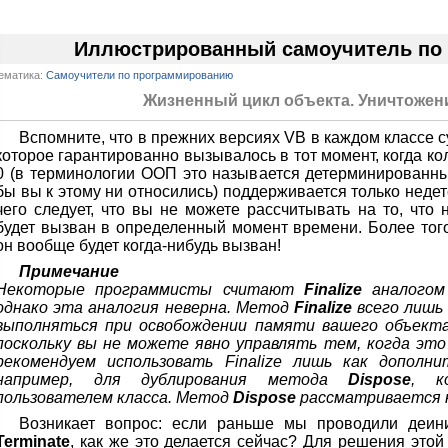
Иллюстрированный самоучитель по V
ематика:
Самоучители по программированию
Жизненный цикл объекта. Уничтожен
Вспомните, что в прежних версиях VB в каждом классе
которое гарантированно вызывалось в тот момент, когда к
0 (в терминологии ООП это называется детерминированн
бы вы к этому ни относились) поддерживается только нед
чего следует, что вы не можете рассчитывать на то, что 
будет вызван в определенный момент времени. Более того
он вообще будет когда-нибудь вызван!
Примечание
Некоторые программисты считают
Finalize
аналогом 
однако эта аналогия неверна. Метод
Finalize
всего лишь
выполняться при освобождении памяти вашего объекта 
поскольку вы не можете явно управлять тем, когда эт
рекомендуем использовать Finalize лишь как дополн
например, для дублирования метода
Dispose
, к
пользователем класса. Метод
Dispose
рассматривается 
Возникает вопрос: если раньше мы проводили деин
Terminate
, как же это делается сейчас? Для решения это