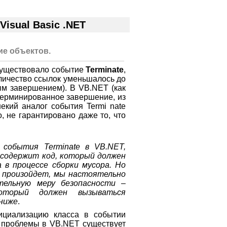
isual Basic .NET
ие объектов.
 существовало событие
Terminate
,
оличество ссылок уменьшалось до
ым завершением). В VB.NET (как
етерминированное завершение, из
некий аналог события Termi nate
, не гарантировано даже то, что
события Terminate в VB.NET,
 содержит код, который должен
в процессе сборки мусора. Но
о произойдет, мы настоятельно
ительную меру безопасности –
оторый должен вызываться
ниже
.
ициализацию класса в событии
й проблемы в VB.NET существует