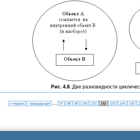
Рис. 4.8
. Две разновидности цикличес
…
« первая
‹ предыдущая
97
98
99
100
101
102
103
104
105
1