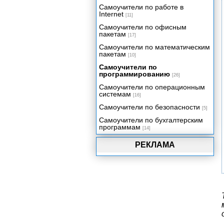
TypeOf.
Самоучители по работе в
Internet
[11]
Проблемы с передачей
объектных переменных по
Самоучители по офисным
значению
пакетам
[17]
Определение классов в
Самоучители по математическим
программе
пакетам
[10]
Атрибуты уровня доступа и
Самоучители по
создание объектов. Me.
программированию
[26]
Перегрузка членов класса
Самоучители по операционным
системам
[16]
Снова о конструкторах
Самоучители по безопасности
[5]
Снова о свойствах. Свойства и
инкапсуляция.
Самоучители по бухгалтерским
программам
[14]
Область видимости переменных
Вложенные классы.
РЕКЛАМА
Практическое использование
вложенных классов на примере
связанного списка.
Общие данные в классах.
Общие члены классов.
Жизненный цикл объекта.
Уничтожение объектов.
Структурные типы