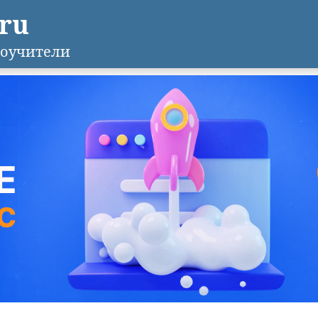
.ru
оучители