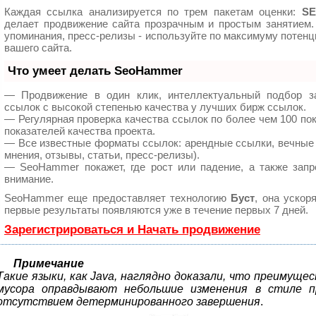
Каждая ссылка анализируется по трем пакетам оценки:
SE
делает продвижение сайта прозрачным и простым занятием.
упоминания, пресс-релизы - используйте по максимуму поте
вашего сайта.
Что умеет делать SeoHammer
— Продвижение в один клик, интеллектуальный подбор з
ссылок с высокой степенью качества у лучших бирж ссылок.
— Регулярная проверка качества ссылок по более чем 100 по
показателей качества проекта.
— Все известные форматы ссылок: арендные ссылки, вечные 
мнения, отзывы, статьи, пресс-релизы).
— SeoHammer покажет, где рост или падение, а также запр
внимание.
SeoHammer еще предоставляет технологию
Буст
, она ускор
первые результаты появляются уже в течение первых 7 дней.
Зарегистрироваться и Начать продвижение
Примечание
Такие языки, как Java, наглядно доказали, что преимущ
мусора оправдывают небольшие изменения в стиле пр
отсутствием детерминированного завершения
.