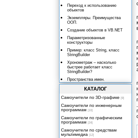
Переход к использованию
объектов
Экземпляры. Преимущества
ООП.
Создание объектов в VB.NET
Параметризованные
конструкторы
Пример: класс String, класс
StringBuilder
Хронометраж – насколько
быстрее работает класс
StringBuilder?
Пространства имен.
Импортирование. Класс
DirectoryInfo.
КАТАЛОГ
Справочная система и .NET
Самоучители по 3D-графике
[9]
Framework
Самоучители по инженерным
Классы коллекций в .NET
программам
[10]
Framework. ArrayList.
Самоучители по графическим
Хэш-таблицы
программам
[24]
Объектные переменные
Самоучители по средствам
мультимедиа
[12]
Is и Nothing. TypeName и