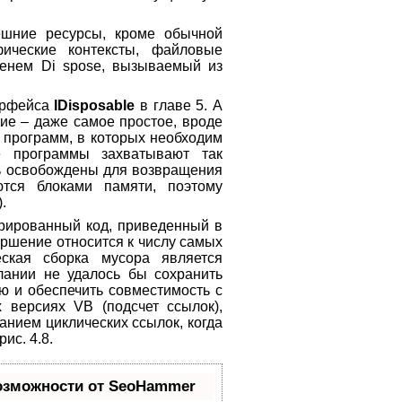
ешние ресурсы, кроме обычной
ические контексты, файловые
именем Di spose, вызываемый из
ерфейса
IDisposable
в главе 5. А
ние – даже самое простое, вроде
и программ, в которых необходим
е программы захватывают так
ь освобождены для возвращения
ются блоками памяти, поэтому
.
ерированный код, приведенный в
ршение относится к числу самых
еская сборка мусора является
лании не удалось бы сохранить
ю и обеспечить совместимость с
х версиях VB (подсчет ссылок),
анием циклических ссылок, когда
ис. 4.8.
озможности от SeoHammer