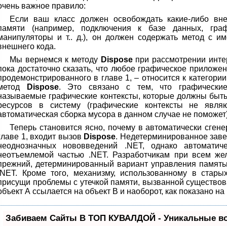
очень важное правило:
Если ваш класс должен освобождать какие-либо вн
памяти (например, подключения к базе данных, граф
манипуляторы и т.. д.), он должен содержать метод с 
внешнего кода.
Мы вернемся к методу
Dispose
при рассмотрении инт
пока достаточно сказать, что любое графическое приложе
продемонстрированного в главе 1, – относится к категори
метод
Dispose
. Это связано с тем, что графически
называемые графические контексты, которые должны быт
ресурсов в систему (графические контексты не явля
автоматическая сборка мусора в данном случае не поможет)
Теперь становится ясно, почему в автоматически сген
главе 1, входит вызов
Dispose
. Недетерминированное заве
неоднозначных нововведений .NET, однако автоматич
неотъемлемой частью .NET. Разработчикам при всем же
прежний, детерминированный вариант управления память
.NET. Кроме того, механизму, использованному в стары
присущи проблемы с утечкой памяти, вызванной существов
объект А ссылается на объект В и наоборот, как показано на р
Забиваем Сайты В ТОП КУВАЛДОЙ - Уникальные в