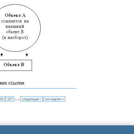
ких ссылок
…
06
107
следующая ›
последняя »