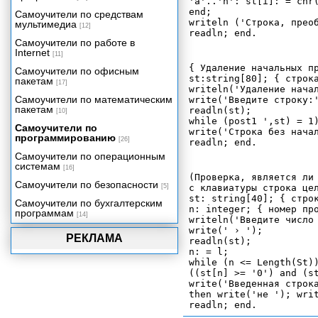
'a'..'n': st[i]: = chr(
end;

Самоучители по средствам
writeln ('Строка, преоб
мультимедиа
[12]
Самоучители по работе в
Internet
[11]
{ Удаление начальных пр
Самоучители по офисным
st:string[80]; { строка
пакетам
[17]
writeln('Удаление начал
Самоучители по математическим
write('Введите строку:'
пакетам
readln(st);

[10]
while (post1 ',st) = 1)
Самоучители по
write('Строка без начал
программированию
[26]
Самоучители по операционным
системам
[16]
(Проверка, является ли 
Самоучители по безопасности
[5]
с клавиатуры строка цел
st: string[40]; { строк
Самоучители по бухгалтерским
n: integer; { номер про
программам
[14]
writeln('Введите число 
write(' › ');

РЕКЛАМА
readln(st);

n: = l;

while (n <= Length(St))
((st[n] >= '0') and (st
write('Введенная строка
then write('не '); writ