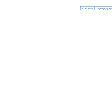
« первая
‹ предыдущ