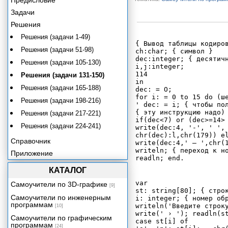
Предисловие
Задачи
Решения
Решения (задачи 1-49)
{ Вывод таблицы кодиров
Решения (задачи 51-98)
ch:char; { символ }

dec:integer; { десятичн
Решения (задачи 105-130)
i,j:integer;

114

Решения (задачи 131-150)
in

Решения (задачи 165-188)
dec: = O;

for i: = 0 to 15 do (ше
Решения (задачи 198-216)
' dec: = i; { чтобы пол
{ эту инструкцию надо)
Решения (задачи 217-221)
if(dec<7) or (dec>=14> 
Решения (задачи 224-241)
write(dec:4, '-', ' ',

chr(dec):l,chr(179)) el
Справочник
write(dec:4,' – ',chr(1
writeln; { переход к но
Приложение
КАТАЛОГ
var

Самоучители по 3D-графике
[9]
st: string[80]; { строк
Самоучители по инженерным
i: integer; { номер обр
программам
writeln('Введите строку
[10]
write(' › '); readln(st
Самоучители по графическим
case st[i] of

программам
[24]