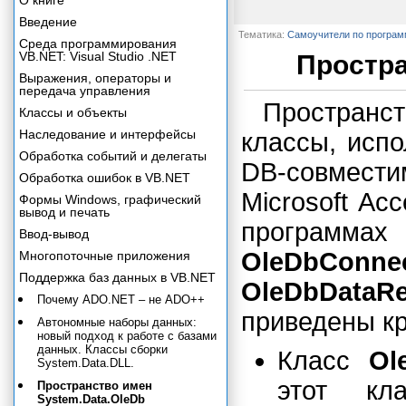
О книге
Введение
Тематика:
Самоучители по програ
Среда программирования
VB.NET: Visual Studio .NET
Простра
Выражения, операторы и
передача управления
Пространс
Классы и объекты
Наследование и интерфейсы
классы, исп
Обработка событий и делегаты
DB-совмест
Обработка ошибок в VB.NET
Microsoft Ac
Формы Windows, графический
вывод и печать
програм
Ввод-вывод
OleDbConnec
Многопоточные приложения
Поддержка баз данных в VB.NET
OleDbDataRe
Почему ADO.NET – не ADO++
приведены кр
Автономные наборы данных:
новый подход к работе с базами
данных. Классы сборки
Класс
Ol
System.Data.DLL.
этот кл
Пространство имен
System.Data.OleDb