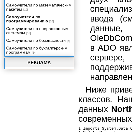
Самоучители по математическим
специали
пакетам
[10]
ввода (с
Самоучители по
программированию
[26]
данные
Самоучители по операционным
системам
[16]
OleDbCom
Самоучители по безопасности
[5]
в ADO явл
Самоучители по бухгалтерским
программам
[14]
сервере,
РЕКЛАМА
поддержи
направлен
Ниже приве
классов. На
данных
Nort
современных
1 Imports System.Data.O