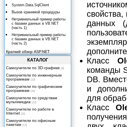
источни
System.Data.SqlClient
свойства,
Вызов хранимой процедуры
Нетривиальный пример работы
данных 
с базами данных в VB.NET
(часть 1)
пользоват
Нетривиальный пример работы
с базами данных в VB.NET
экземп
(часть 2)
дополните
Краткий обзор ASP.NET
Сборки .NET, установка
Класс
O
КАТАЛОГ
приложений и COM Interop
Самоучители по 3D-графике
команды S
[9]
Самоучители по инженерным
DB. Вмест
программам
[10]
Самоучители по графическим
и дополн
программам
[24]
для обраб
Самоучители по средствам
мультимедиа
[12]
Класс
Ol
Самоучители по работе в
Internet
[11]
получени
Самоучители по офисным
двух кла
пакетам
[17]