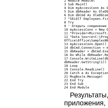
2 Module Modulel

3 Sub Maint)

4 Dim myAccessConn As O
5 Dim dbReader As OleDb
6 Dim dbCmd As OleDbCom
7 "SELECT Employees.Fir
8 Try

9 ' Открыть соединение

10 myAccessConn = New O
11 "Provider=Microsoft.
12 "Data Source=C:\Prog
Office\0ffice\SamplesNN
13 myAccessConn.Open()

14 dbCmd.Connection = m
15 dbReader = dbCmd.Exe
16 Do While dbReader.Re
17 Console.WriteLine(db
dbReader.GetString(1))

18 Loop

19 Console.ReadLine()

20 Catch e As Exception
21 MsgBox(e.Message)

22 End Try

23 End Sub

Результат
приложения, 