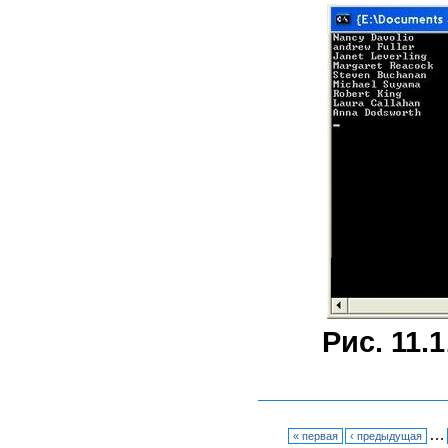
Рис. 11.1
…
« первая
‹ предыдущая